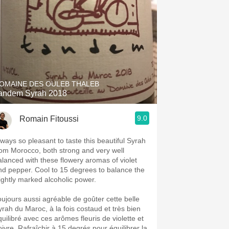
OMAINE DES OULEB THALEB
andem Syrah 2018
9.0
Romain Fitoussi
lways so pleasant to taste this beautiful Syrah
rom Morocco, both strong and very well
alanced with these flowery aromas of violet
pper. Cool to 15 degrees to balance the
lightly marked alcoholic power.
oujours aussi agréable de goûter cette belle
yrah du Maroc, à la fois costaud et très bien
quilibré avec ces arômes fleuris de violette et
oivre. Rafraîchir à 15 degrés pour équilibrer la