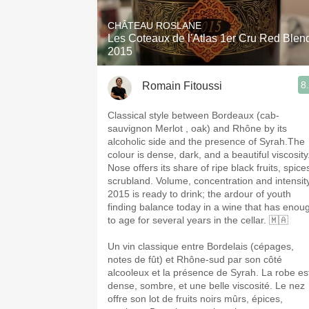
CHÂTEAU ROSLANE
Les Coteaux de l'Atlas 1er Cru Red Blen
2015
8
Romain Fitoussi
Classical style between Bordeaux (cab-
sauvignon Merlot , oak) and Rhône by its
alcoholic side and the presence of Syrah.The
colour is dense, dark, and a beautiful viscosity
Nose offers its share of ripe black fruits, spice
scrubland. Volume, concentration and intensity
2015 is ready to drink; the ardour of youth
finding balance today in a wine that has enou
to age for several years in the cellar. 🇲🇦
Un vin classique entre Bordelais (cépages,
notes de fût) et Rhône-sud par son côté
alcooleux et la présence de Syrah. La robe es
dense, sombre, et une belle viscosité. Le nez
offre son lot de fruits noirs mûrs, épices,