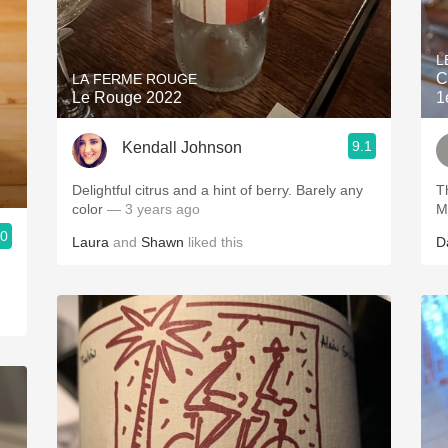
L
C
LA FERME ROUGE
Le Rouge 2022
1
9.1
Kendall Johnson
Delightful citrus and a hint of berry. Barely any
T
color
— 3 years ago
M
.0
Laura
and
Shawn
liked this
D