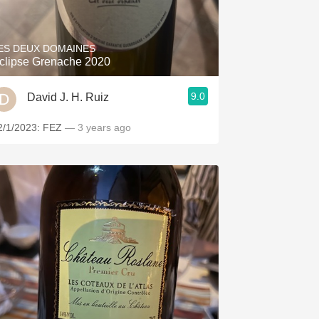
Hops
Sour Beer
ES DEUX DOMAINES
clipse Grenache 2020
Islay
9.0
David J. H. Ruiz
Mezcal
2/1/2023: FEZ
— 3 years ago