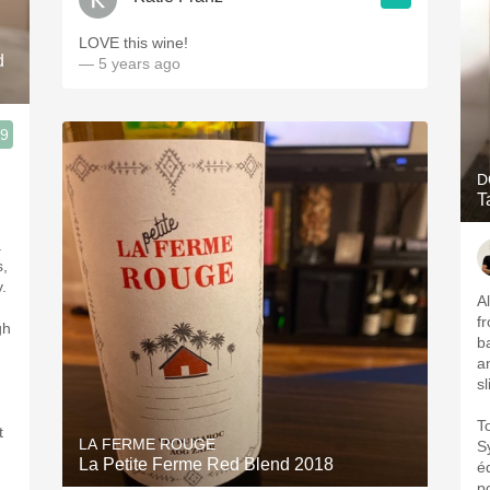
LOVE this wine!
d
— 5 years ago
.9
D
T
.
s,
.
A
f
gh
b
and pe
s
T
t
LA FERME ROUGE
S
La Petite Ferme Red Blend 2018
é
p