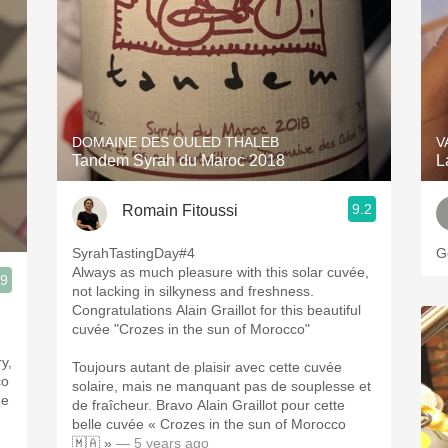
DOMAINE DES OULED THALEB
V
Tandem Syrah du Maroc 2018
L
9.2
Romain Fitoussi
SyrahTastingDay#4
G
Always as much pleasure with this solar cuvée,
.9
not lacking in silkyness and freshness.
Congratulations Alain Graillot for this beautiful
cuvée "Crozes in the sun of Morocco"
y,
Toujours autant de plaisir avec cette cuvée
co
solaire, mais ne manquant pas de souplesse et
he
de fraîcheur. Bravo Alain Graillot pour cette
belle cuvée « Crozes in the sun of Morocco
🇲🇦 »
— 5 years ago