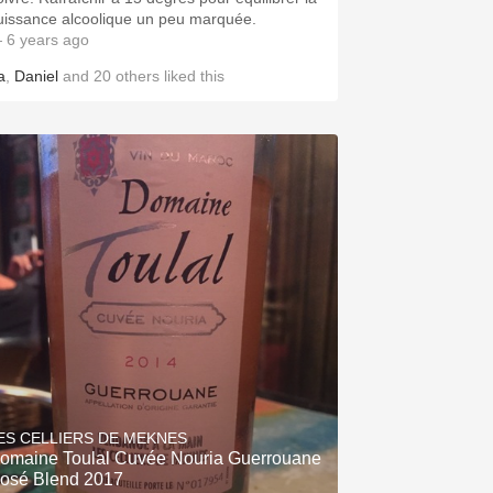
uissance alcoolique un peu marquée.
 6 years ago
a
,
Daniel
and
20
others
liked this
ES CELLIERS DE MEKNES
omaine Toulal Cuvée Nouria Guerrouane
osé Blend 2017