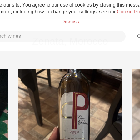
 our site. You agree to our use of cookies by closing this messag
 more, including how to change your settings, see our
Cookie Po
Dismiss
C
Zenata, Morocco
Grower Champagne
Etna Rosso
Skin Contact