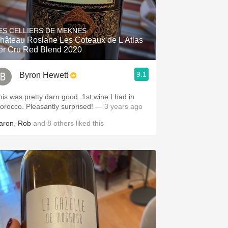
ES CELLIERS DE MEKNES
hâteau Roslane Les Coteaux de L'Atlas
er Cru Red Blend 2020
9.1
Byron Hewett
his was pretty darn good. 1st wine I had in
orocco. Pleasantly surprised!
— 3 years ago
aron
,
Rob
and
8
others
liked this