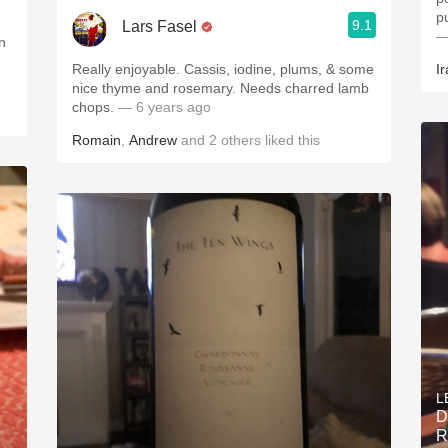
p
9.1
Lars Fasel
—
n
Really enjoyable. Cassis, iodine, plums, & some
Ir
nice thyme and rosemary. Needs charred lamb
chops.
— 6 years ago
Romain
,
Andrew
and
2
others
liked this
L
D
R