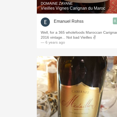
DOMAINE ZAYANE
Vieilles Vignes Carignan du Maroc
8
Emanuel Rohss
Well, for a 365 wholefoods Maroccan Carigna
2016 vintage... Not bad Vieilles ✌️
— 6 years ago