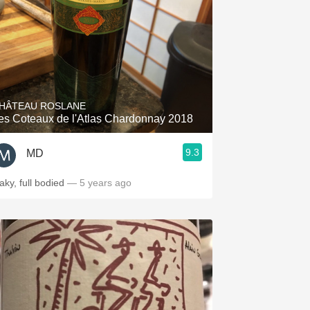
HÂTEAU ROSLANE
es Coteaux de l'Atlas Chardonnay 2018
9.3
MD
aky, full bodied
— 5 years ago