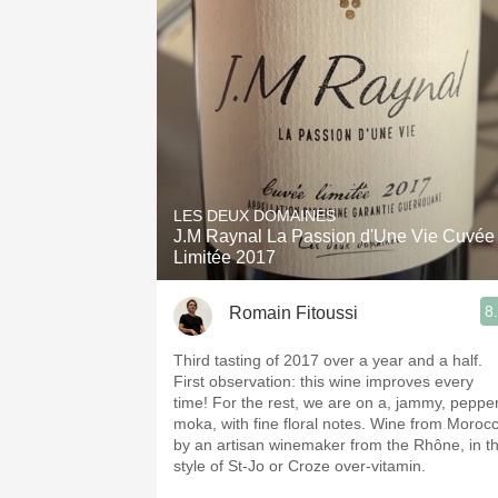
LES DEUX DOMAINES
J.M Raynal La Passion d'Une Vie Cuvée
Limitée 2017
8
Romain Fitoussi
Third tasting of 2017 over a year and a half.
First observation: this wine improves every
time! For the rest, we are on a, jammy, pepper
moka, with fine floral notes. Wine from Moroc
by an artisan winemaker from the Rhône, in t
style of St-Jo or Croze over-vitamin.