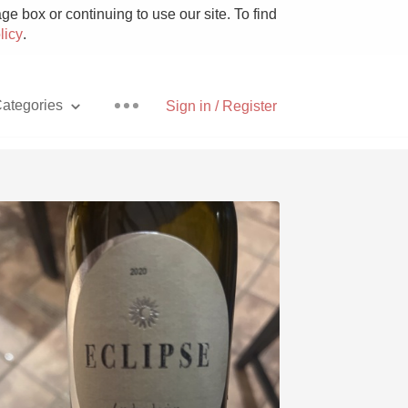
e box or continuing to use our site. To find
licy
.
ategories
Sign in / Register
Pizza
With Goat Cheese
Unicorn