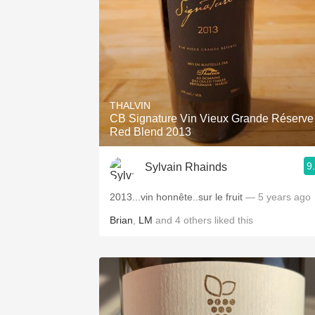
THALVIN
CB Signature Vin Vieux Grande Réserve
Red Blend 2013
9
Sylvain Rhainds
2013...vin honnête..sur le fruit
— 5 years ago
Brian
,
LM
and
4
others
liked this