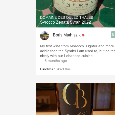
1982 Bordeaux
Oaky
DOMAINE DES OULED THALEB
Syrocco Zenata Syrah 2022
QPR
8
Boris Mathiszik
Buttery
My first wine from Morocco. Lighter and more
acidic than the Syrahs I am used to, but paire
nicely with our Lebanese cuisine.
— 8 months ago
Pinotman
liked this