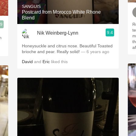
SANGUIS
Postcard from Morocco White Rhone
Blend
.9
Ros
texture. R
9.4
Nik Weinberg-Lynn
min
n
th
Honeysuckle and citrus nose. Beautiful Toasted
brioche and pear. Really solid!
— 6 years ago
David
and
Eric
liked this