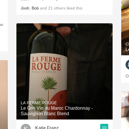
Josh
,
Bob
and
21
others
liked this
an
C
L
O
LA FERME ROUGE
Le Gris Vin du Maroc Chardonnay -
Sauvignon Blanc Blend
10
Katie Franz