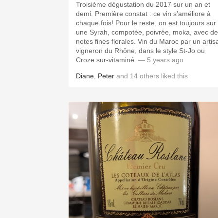
Troisième dégustation du 2017 sur un an et
demi. Première constat : ce vin s’améliore à
chaque fois! Pour le reste, on est toujours sur
une Syrah, compotée, poivrée, moka, avec de
notes fines florales. Vin du Maroc par un artis
vigneron du Rhône, dans le style St-Jo ou
Croze sur-vitaminé.
— 5 years ago
Diane
,
Peter
and
14
others
liked this