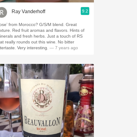
9.2
Ray Vanderhoff
e’ from Morocco? G/S/M blend. Great
ed fruit aromas and flavors. Hints of
erals and fresh herbs. Just a touch of RS
at really rounds out this wine. No bitter
aftertaste. Very interesting.
— 7 years ago