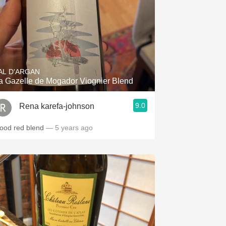
AL D'ARGAN
a Gazelle de Mogador Viognier Blend
9.0
Rena karefa-johnson
ood red blend
— 5 years ago