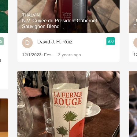
Acidity
THALVIN
2010 Chablis
N.V. Cuvée du President Cabernet
L
Sauvignon Blend
E
Oregon Pinot
.9
9.0
David J. H. Ruiz
Coravin
12/1/2023: Fes
— 3 years ago
1
d