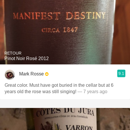
RETOUR
Pinot Noir Rosé 2012
9.1
Mark Rosse
Great color. Must have got buried in the cellar but at 6
years old the rose was still singing!
— 7 years ago