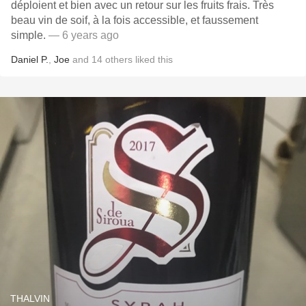
déploient et bien avec un retour sur les fruits frais. Très
beau vin de soif, à la fois accessible, et faussement
simple.
— 6 years ago
Daniel P.
,
Joe
and
14
others
liked this
THALVIN