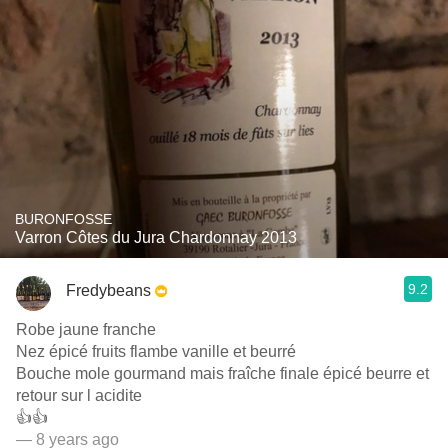
BURONFOSSE
Varron Côtes du Jura Chardonnay 2013
9.2
Fredybeans
Robe jaune franche
Nez épicé fruits flambe vanille et beurré
Bouche mole gourmand mais fraîche finale épicé beurre et
retour sur l acidite
👍👍
— 8 years ago