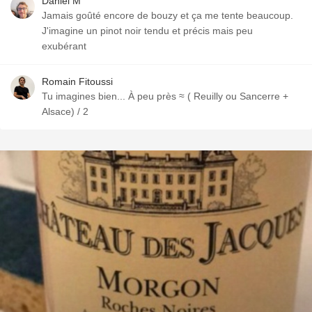
Daniel M
Jamais goûté encore de bouzy et ça me tente beaucoup.
J'imagine un pinot noir tendu et précis mais peu
exubérant
Romain Fitoussi
Tu imagines bien... À peu près ≈ ( Reuilly ou Sancerre +
Alsace) / 2