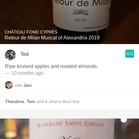
CHÂTEAU FOND CYPRÈS
Retour de Milan Muscat of Alexandria 2019
9.0
Ted
Ripe bruised apples and roasted almonds.
— 10 months ago
with
Jeni
Theodore
,
Tom
and
6
others
liked this