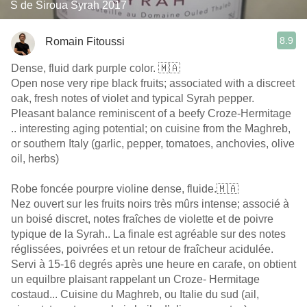
S de Siroua Syrah 2017
8.9
Romain Fitoussi
Dense, fluid dark purple color. 🇲🇦
Open nose very ripe black fruits; associated with a discreet
oak, fresh notes of violet and typical Syrah pepper.
Pleasant balance reminiscent of a beefy Croze-Hermitage
.. interesting aging potential; on cuisine from the Maghreb,
or southern Italy (garlic, pepper, tomatoes, anchovies, olive
oil, herbs)
Robe foncée pourpre violine dense, fluide.🇲🇦
Nez ouvert sur les fruits noirs très mûrs intense; associé à
un boisé discret, notes fraîches de violette et de poivre
typique de la Syrah.. La finale est agréable sur des notes
réglissées, poivrées et un retour de fraîcheur acidulée.
Servi à 15-16 degrés après une heure en carafe, on obtient
un equilbre plaisant rappelant un Croze- Hermitage
costaud... Cuisine du Maghreb, ou Italie du sud (ail,