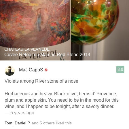
CHÂTEAU LA VERNÈDE
Cuvee Retour du Marche Red Blend 2018
8.9
MaJ CappS
Violets among River stone of a nose
Herbaceous and heavy. Black olive, herbs d’ Provence,
plum and apple skin. You need to be in the mood for this
wine, and I happen to be tonight, after a savory dinner.
— 5 years ago
Tom
,
Daniel P.
and
5
others
liked this