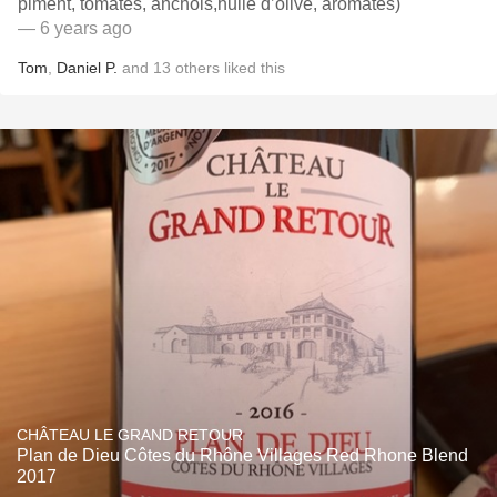
piment, tomates, anchois,huile d’olive, aromates)
— 6 years ago
Tom
,
Daniel P.
and
13
others
liked this
CHÂTEAU LE GRAND RETOUR
Plan de Dieu Côtes du Rhône Villages Red Rhone Blend
2017