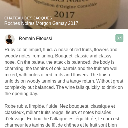
CHÂTEAU DES JACQUES
Roches Noires Morgon Gamay 2017
8.9
Romain Fitoussi
Ruby color, limpid, fluid. A nose of red fruits, flowers and
woody notes from aging. Bouquet, classic and classy
nose. On the palate, the attack is balanced, the body is
charming, the tannins of oak barrels and the fruit are well
mixed, with notes of red fruits and flowers. The finish
unfolds on woody tannins and a tangy return. Without great
complexity but balanced. The wine falls quickly, to drink on
the opening day.
Robe rubis, limpide, fluide. Nez bouqueté, classique et
classieux, mêlant fruits rouge, fleurs et notes boisées
d’élevage. En bouche l’attaque est équilibrée, le corp est
charmeur les tanins de fût de chênes et le fruit sont bien