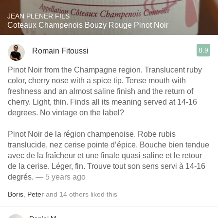
JEAN PLENER FILS
Coteaux Champenois Bouzy Rouge Pinot Noir
8.9
Romain Fitoussi
Pinot Noir from the Champagne region. Translucent ruby
color, cherry nose with a spice tip. Tense mouth with
freshness and an almost saline finish and the return of
cherry. Light, thin. Finds all its meaning served at 14-16
degrees. No vintage on the label?
Pinot Noir de la région champenoise. Robe rubis
translucide, nez cerise pointe d’épice. Bouche bien tendue
avec de la fraîcheur et une finale quasi saline et le retour
de la cerise. Léger, fin. Trouve tout son sens servi à 14-16
degrés.
— 5 years ago
Boris
,
Peter
and
14
others
liked this