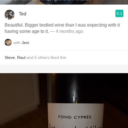
9.1
Ted
Beautiful. Bigger bodied wine than I was expecting with it
having some age to it.
— 4 months ago
with
Jeni
Steve
,
Raul
and
5
others
liked this