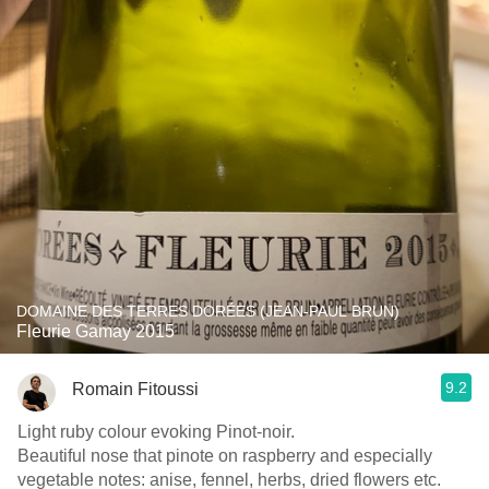
DOMAINE DES TERRES DORÉES (JEAN-PAUL BRUN)
Fleurie Gamay 2015
9.2
Romain Fitoussi
Light ruby colour evoking Pinot-noir.
Beautiful nose that pinote on raspberry and especially
vegetable notes: anise, fennel, herbs, dried flowers etc.