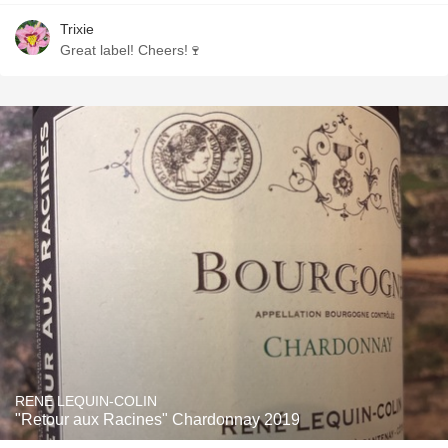
Trixie
Great label! Cheers!🍷
RENE LEQUIN-COLIN
"Retour aux Racines" Chardonnay 2019