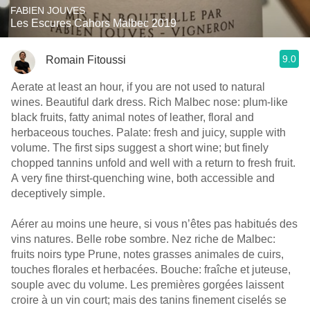
FABIEN JOUVES
Les Escures Cahors Malbec 2019
9.0
Romain Fitoussi
Aerate at least an hour, if you are not used to natural
wines. Beautiful dark dress. Rich Malbec nose: plum-like
black fruits, fatty animal notes of leather, floral and
herbaceous touches. Palate: fresh and juicy, supple with
volume. The first sips suggest a short wine; but finely
chopped tannins unfold and well with a return to fresh fruit.
A very fine thirst-quenching wine, both accessible and
deceptively simple.
Aérer au moins une heure, si vous n’êtes pas habitués des
vins natures. Belle robe sombre. Nez riche de Malbec:
fruits noirs type Prune, notes grasses animales de cuirs,
touches florales et herbacées. Bouche: fraîche et juteuse,
souple avec du volume. Les premières gorgées laissent
croire à un vin court; mais des tanins finement ciselés se