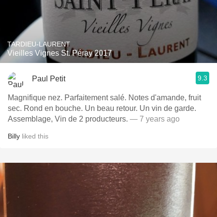
TARDIEU-LAURENT
Vieilles Vignes St. Péray 2017
9.3
Paul Petit
Magnifique nez. Parfaitement salé. Notes d'amande, fruit
sec. Rond en bouche. Un beau retour. Un vin de garde.
Assemblage, Vin de 2 producteurs.
— 7 years ago
Billy
liked this