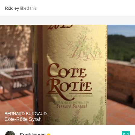
Riddley
liked this
BERNARD BURGAUD
Côte-Rôtie Syrah
9.2