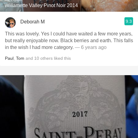
Willamette Valley Pinot Noir 2014
9.3
Deborah M
This was lovely. Yes I could have waited a few more years,
but really enjoyable now. Black berries and earth. This falls
in the wish I had more category.
— 6 years ago
Paul
,
Tom
and
10
others
liked this