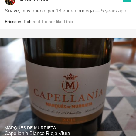
Suave, muy bueno, por 13 eur en bodega
— 5 years ago
Ericsson
,
Rob
and
1
other
liked this
MARQUÉS DE MURRIETA
Capellanía Blanco Rioja Viura