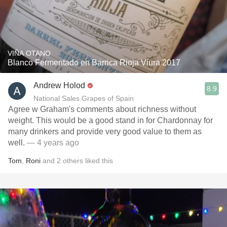
VIÑA OTANO
Blanco Fermentado en Barrica Rioja Viura 2017
Andrew Holod
8.9
National Sales Grapes of Spain
Agree w Graham's comments about richness without
weight. This would be a good stand in for Chardonnay for
many drinkers and provide very good value to them as
well.
— 4 years ago
Tom
,
Roni
and
2
others
liked this