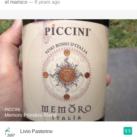
el marisco
— 8 years ago
PICCINI
Memoro Primitivo Blend
9.5
Livio Pastorino