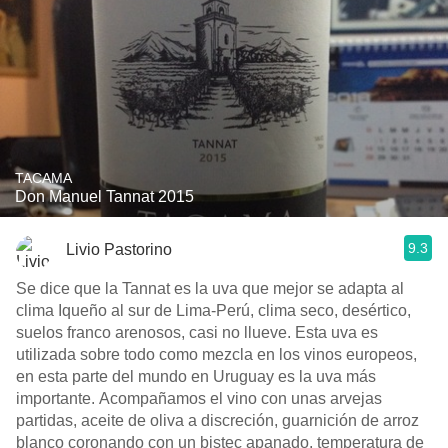
TACAMA
Don Manuel Tannat 2015
9.3
Livio Pastorino
Se dice que la Tannat es la uva que mejor se adapta al
clima Iqueño al sur de Lima-Perú, clima seco, desértico,
suelos franco arenosos, casi no llueve. Esta uva es
utilizada sobre todo como mezcla en los vinos europeos,
en esta parte del mundo en Uruguay es la uva más
importante. Acompañamos el vino con unas arvejas
partidas, aceite de oliva a discreción, guarnición de arroz
blanco coronando con un bistec apanado, temperatura de