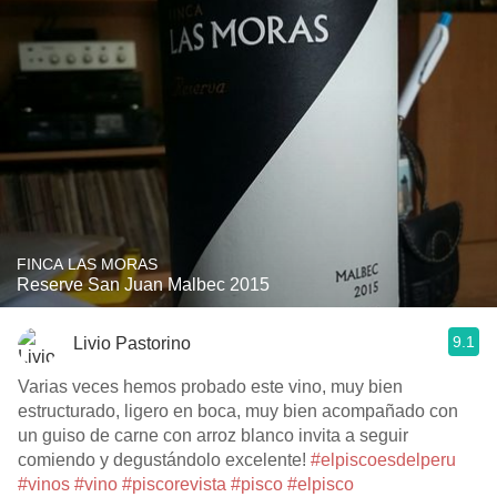
FINCA LAS MORAS
Reserve San Juan Malbec 2015
9.1
Livio Pastorino
Varias veces hemos probado este vino, muy bien
estructurado, ligero en boca, muy bien acompañado con
un guiso de carne con arroz blanco invita a seguir
comiendo y degustándolo excelente!
#elpiscoesdelperu
#vinos
#vino
#piscorevista
#pisco
#elpisco