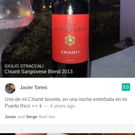
GIULIO STRACCALI
Chianti Sangiovese Blend 2013
9.0
Javier Torres
Uno de mi Chianti favorito, en una noche estrellada en mi
Puerto Rico ⭐️⭐️🍷
— 4 years ago
Javier
and
Serge
liked this