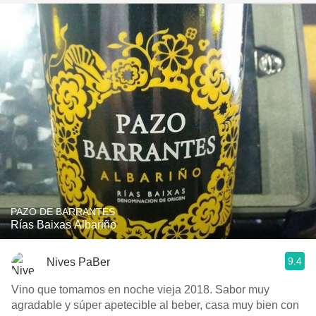
PAZO DE BARRANTES
Rías Baixas Albariño
9.4
Nives PaBer
Vino que tomamos en noche vieja 2018. Sabor muy
agradable y súper apetecible al beber, casa muy bien con