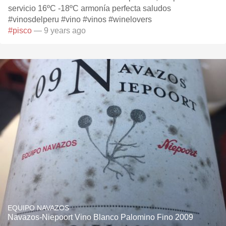
servicio 16ºC -18ºC armonía perfecta saludos
#vinosdelperu #vino #vinos #winelovers
#pisco
— 9 years ago
EQUIPO NAVAZOS
Navazos-Niepoort Vino Blanco Palomino Fino 2009