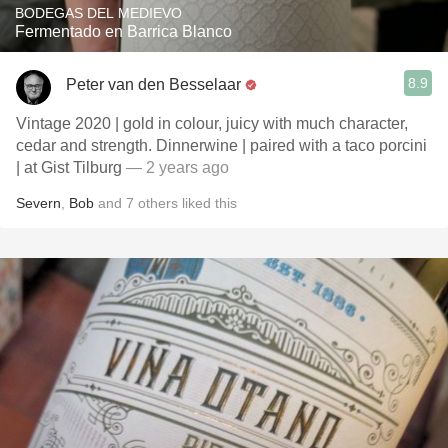
BODEGAS DEL MEDIEVO
Fermentado en Barrica Blanco
8.9
Peter van den Besselaar
Vintage 2020 | gold in colour, juicy with much character,
cedar and strength. Dinnerwine | paired with a taco porcini
| at Gist Tilburg
— 2 years ago
Severn
,
Bob
and
7
others
liked this