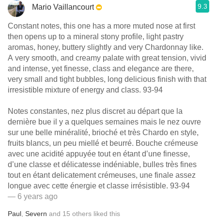
9.3
Mario Vaillancourt
Constant notes, this one has a more muted nose at first
then opens up to a mineral stony profile, light pastry
aromas, honey, buttery slightly and very Chardonnay like.
A very smooth, and creamy palate with great tension, vivid
and intense, yet finesse, class and elegance are there,
very small and tight bubbles, long delicious finish with that
irresistible mixture of energy and class. 93-94
Notes constantes, nez plus discret au départ que la
dernière bue il y a quelques semaines mais le nez ouvre
sur une belle minéralité, brioché et très Chardo en style,
fruits blancs, un peu miellé et beurré. Bouche crémeuse
avec une acidité appuyée tout en étant d’une finesse,
d’une classe et délicatesse indéniable, bulles très fines
tout en étant delicatement crémeuses, une finale assez
longue avec cette énergie et classe irrésistible. 93-94
— 6 years ago
Paul
,
Severn
and
15
others
liked this