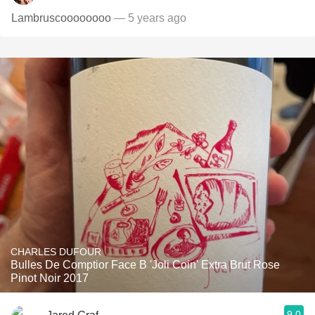
Lambruscoooooooo
— 5 years ago
CHARLES DUFOUR
Bulles De Comptior Face B 'Joli Coin' Extra Brut Rose
Pinot Noir 2017
9.0