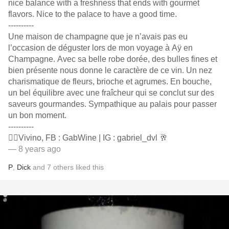
nice balance with a freshness that ends with gourmet
flavors. Nice to the palace to have a good time.
----------
Une maison de champagne que je n’avais pas eu
l’occasion de déguster lors de mon voyage à Aÿ en
Champagne. Avec sa belle robe dorée, des bulles fines et
bien présente nous donne le caractère de ce vin. Un nez
charismatique de fleurs, brioche et agrumes. En bouche,
un bel équilibre avec une fraîcheur qui se conclut sur des
saveurs gourmandes. Sympathique au palais pour passer
un bon moment.
----------
👍🏻Vivino, FB : GabWine | IG : gabriel_dvl 🥂
— 8 years ago
P
,
Dick
and
7
others
liked this