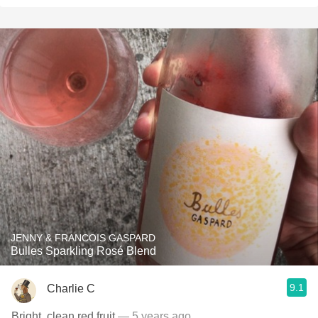
JENNY & FRANCOIS GASPARD
Bulles Sparkling Rosé Blend
9.1
Charlie C
Bright, clean red fruit
— 5 years ago