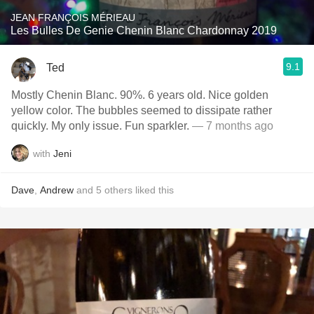
JEAN FRANÇOIS MÉRIEAU
Les Bulles De Genie Chenin Blanc Chardonnay 2019
9.1
Ted
Mostly Chenin Blanc. 90%. 6 years old. Nice golden
yellow color. The bubbles seemed to dissipate rather
quickly. My only issue. Fun sparkler.
— 7 months ago
with
Jeni
Dave
,
Andrew
and
5
others
liked this