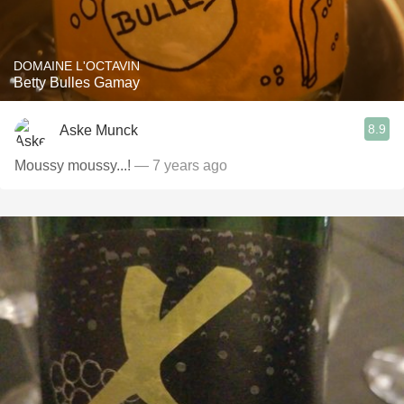
DOMAINE L'OCTAVIN
Betty Bulles Gamay
8.9
Aske Munck
Moussy moussy...!
— 7 years ago