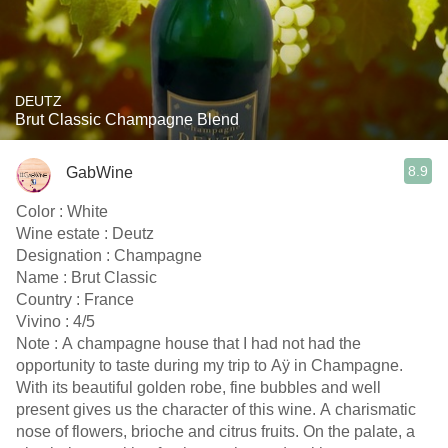
DEUTZ
Brut Classic Champagne Blend
8.9
GabWine
Color : White
Wine estate : Deutz
Designation : Champagne
Name : Brut Classic
Country : France
Vivino : 4/5
Note : A champagne house that I had not had the
opportunity to taste during my trip to Aÿ in Champagne.
With its beautiful golden robe, fine bubbles and well
present gives us the character of this wine. A charismatic
nose of flowers, brioche and citrus fruits. On the palate, a