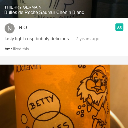
THIERRY GERMAIN
Bulles de Roche Saumur Chenin Blanc
9.8
N O
tasty light crisp bubbly delicious
— 7 years ago
Amr
liked this