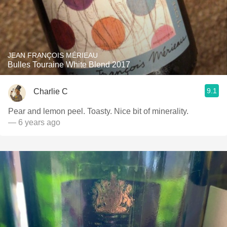
JEAN FRANÇOIS MÉRIEAU
Bulles Touraine White Blend 2017
9.1
Charlie C
Pear and lemon peel. Toasty. Nice bit of minerality.
— 6 years ago