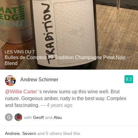
LES VINS DU 7
Bulles de Comptoir #9 Tradition Champagne Pinot Noir
Blend
9.2
Andrew Schirmer
@Willie Carter
‘s review sums up this wine well. Brut
nature. Gorgeous amber, natty in the best way. Complex
and fascinating.
— 4 years ago
with
Geoff
and
Alsu
Andrew
,
Severn
and
5
others
liked this