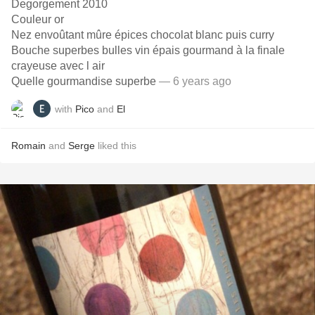
Degorgement 2010
Couleur or
Nez envoûtant mûre épices chocolat blanc puis curry
Bouche superbes bulles vin épais gourmand à la finale
crayeuse avec l air
Quelle gourmandise superbe
— 6 years ago
with
Pico
and
El
Romain
and
Serge
liked this