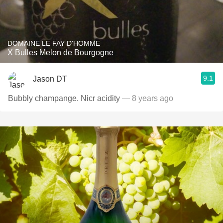
DOMAINE LE FAY D'HOMME
X Bulles Melon de Bourgogne
9.1
Jason DT
Bubbly champange. Nicr acidity
— 8 years ago