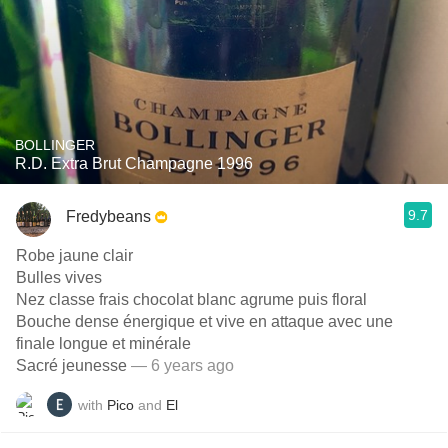
BOLLINGER
R.D. Extra Brut Champagne 1996
9.7
Fredybeans
Robe jaune clair
Bulles vives
Nez classe frais chocolat blanc agrume puis floral
Bouche dense énergique et vive en attaque avec une
finale longue et minérale
Sacré jeunesse
— 6 years ago
with
Pico
and
El