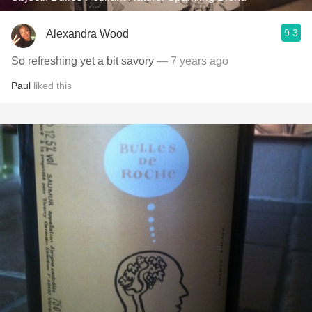
9.3
Alexandra Wood
So refreshing yet a bit savory
— 7 years ago
Paul
liked this