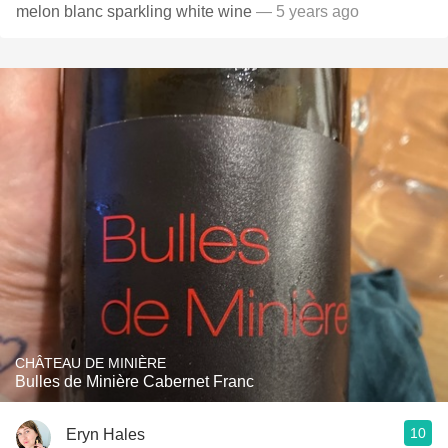
melon blanc sparkling white wine
— 5 years ago
CHÂTEAU DE MINIÈRE
Bulles de Minière Cabernet Franc
10
Eryn Hales