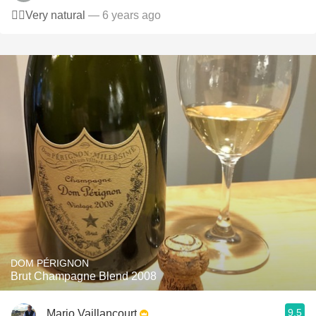
👌🏻Very natural
— 6 years ago
DOM PÉRIGNON
Brut Champagne Blend 2008
9.5
Mario Vaillancourt