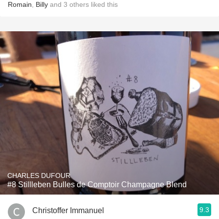
Romain
,
Billy
and
3
others
liked this
CHARLES DUFOUR
#8 Stillleben Bulles de Comptoir Champagne Blend
9.3
Christoffer Immanuel