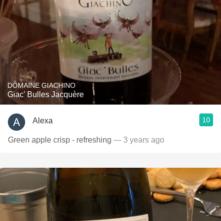
DOMAINE GIACHINO
Giac' Bulles Jacquère
10
Alexa
Green apple crisp - refreshing
— 3 years ago