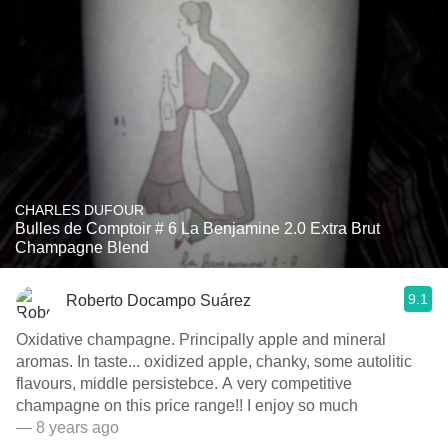
CHARLES DUFOUR
Bulles de Comptoir # 6 La Benjamine 2.0 Extra Brut
Champagne Blend
9.1
Roberto Docampo Suárez
Oxidative champagne. Principally apple and mineral
aromas. In taste... oxidized apple, chanky, some autolitic
flavours, middle persistebce. A very competitive
champagne on this price range!! I enjoy so much
— 8 years ago