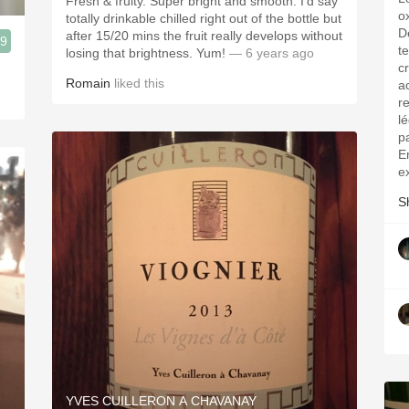
Fresh & fruity. Super bright and smooth. I’d say
o
totally drinkable chilled right out of the bottle but
D
after 15/20 mins the fruit really develops without
.9
t
losing that brightness. Yum!
— 6 years ago
cr
Romain
liked this
a
r
l
p
E
e
S
YVES CUILLERON A CHAVANAY