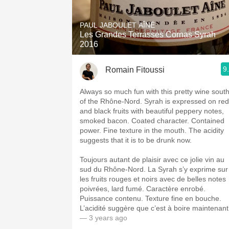
1982 Bordeaux
PAUL JABOULET AÎNÉ
Oaky
Les Grandes Terrasses Cornas Syrah
2016
QPR
9
Romain Fitoussi
Buttery
Always so much fun with this pretty wine sout
of the Rhône-Nord. Syrah is expressed on red
and black fruits with beautiful peppery notes,
smoked bacon. Coated character. Contained
power. Fine texture in the mouth. The acidity
suggests that it is to be drunk now.
Toujours autant de plaisir avec ce jolie vin au
sud du Rhône-Nord. La Syrah s’y exprime sur
les fruits rouges et noirs avec de belles notes
poivrées, lard fumé. Caractère enrobé.
Puissance contenu. Texture fine en bouche.
L’acidité suggère que c’est à boire maintenant
— 3 years ago