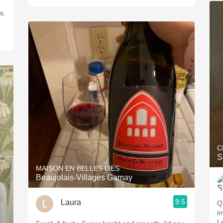
C
S
MAISON EN BELLES LIES
Beaujolais-Villages Gamay
9.5
Laura
Q
i
L