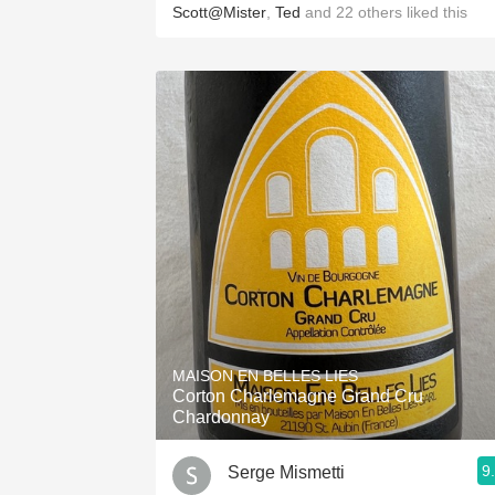
Scott@Mister
,
Ted
and
22
others
liked this
MAISON EN BELLES LIES
Corton Charlemagne Grand Cru
Chardonnay
9
Serge Mismetti