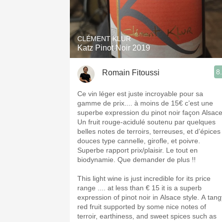
CLÉMENT KLUR
Katz Pinot Noir 2019
8
Romain Fitoussi
Ce vin léger est juste incroyable pour sa
gamme de prix.... à moins de 15€ c’est une
superbe expression du pinot noir façon Alsace
Un fruit rouge-acidulé soutenu par quelques
belles notes de terroirs, terreuses, et d’épices
douces type cannelle, girofle, et poivre.
Superbe rapport prix/plaisir. Le tout en
biodynamie. Que demander de plus !!
This light wine is just incredible for its price
range .... at less than € 15 it is a superb
expression of pinot noir in Alsace style. A tangy
red fruit supported by some nice notes of
terroir, earthiness, and sweet spices such as