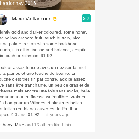
hardonnay 2016
9.2
Mario Vaillancourt
lightly gold and darker coloured, some honey
nd yellow orchard fruit, touch buttery, nice
ound palate to start with some backbone
ough, it is all in finesse and balance, despite
his touch or richness. 91-92
ouleur assez foncée avec un nez sur le miel,
ruits jaunes et une touche de beurre. En
ouche c’est très fin par contre, acidité assez
ive sans être tranchante, un peu de gras et de
ichesse mais encore une fois sans excès, belle
ongueur, tout en finesse wt équilibre, vraiment
rès bon pour un Villages et plusieurs belles
outeilles (en blanc) ouvertes de Prudhon
epuis 2-3 ans. 91-92
— 5 years ago
nthony
,
Mike
and
13
others
liked this