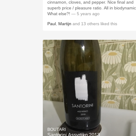
cinnamon, cloves, and pepper. Nice final and
superb price / pleasure ratio. All in biodynamics.
What else?!
— 5 years ago
Paul
,
Martijn
and
13
others
liked this
BOUTARI
Santorini Assyrtiko 2013