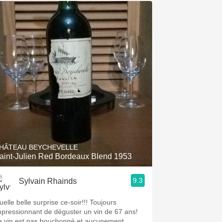
HÂTEAU BEYCHEVELLE
aint-Julien Red Bordeaux Blend 1953
9.3
Sylvain Rhainds
uelle belle surprise ce-soir!!! Toujours
mpressionnant de déguster un vin de 67 ans!
e vin est pas bouchonné et aucunement