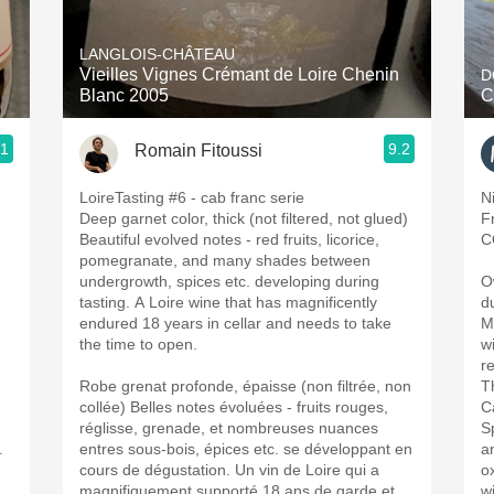
Acidity
LANGLOIS-CHÂTEAU
2010 Chablis
Vieilles Vignes Crémant de Loire Chenin
D
Blanc 2005
C
Oregon Pinot
.1
9.2
Romain Fitoussi
Coravin
h
LoireTasting #6 - cab franc serie
N
Deep garnet color, thick (not filtered, not glued)
F
Beautiful evolved notes - red fruits, licorice,
C
pomegranate, and many shades between
undergrowth, spices etc. developing during
O
tasting. A Loire wine that has magnificently
d
endured 18 years in cellar and needs to take
M
the time to open.
w
r
Robe grenat profonde, épaisse (non filtrée, non
T
collée) Belles notes évoluées - fruits rouges,
C
réglisse, grenade, et nombreuses nuances
S
.
entres sous-bois, épices etc. se développant en
a
cours de dégustation. Un vin de Loire qui a
o
magnifiquement supporté 18 ans de garde et
w