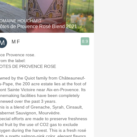
Hops
Sour Beer
OMAINE HOUCHART
ôtes de Provence Rosé Blend 2021
Islay
8.9
M F
Mezcal
ice Provence rose.
rom the label:
OTES DE PROVENCE ROSE
wned by the Quiot family from Châteauneuf-
u-Pape, the 200 acre estate lies at the foot of
ont Sainte Victoire near Aix-en-Provence. Its
inemaking facilities have been completely
enewed over the past 3 years.
his is a blend of Grenache, Syrah, Cinsault,
abernet Sauvignon, Mourvèdre.
pecial efforts are made to preserve freshness
nd fruit by the use of CO2 gas to exclude
xygen during the harvest. This is a fresh rosé
ith a pretty salmon-pink color, elegant flavors