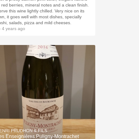
f red berries, mineral notes and a clean finish.
rve this wine lightly chilled. Very nice on its
wn, it goes well with most dishes, specially
ushi, salads, pizza and mild cheeses.
 4 years ago
ENRI PRUDHON & FILS
es Enseignières Puligny-Montrachet