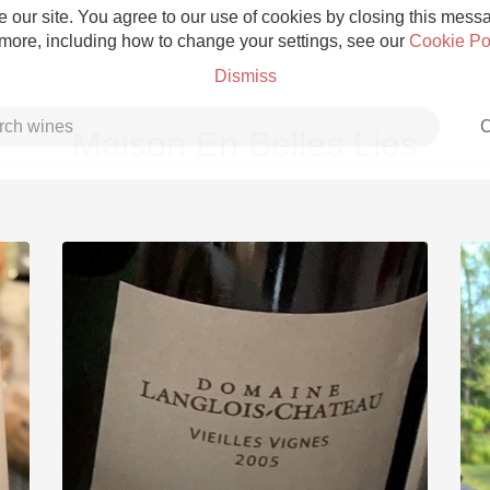
 our site. You agree to our use of cookies by closing this messag
 more, including how to change your settings, see our
Cookie Po
Dismiss
C
Maison En Belles Lies
Grower Champagne
Etna Rosso
Skin Contact