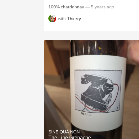
100% chardonnay
— 5 years ago
with
Thierry
SINE QUA NON
The Line Grenache