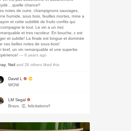
xydé....quelle chance!!
es notes de cuire, champignons sauvages,
erre humide, sous bois, feuilles mortes, mine a
ayon et cette subtilité de fruits confits qui
ccompagne le tout. Le vin a un nez
emarquable et tres racoleur. En bouche, c est
éger et subtile! La finale est longue et dominée
ar ces belles notes de sous-bois!
n bref, un vin remarquable et une superbe
xpérience!
— 6 years ago
hay
,
Neil
and
26
others
liked this
David L
WOW
LM Segal
Bravo. 👏, felicitations‼️