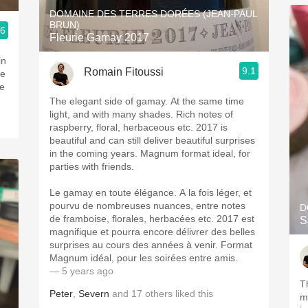
DOMAINE DES TERRES DORÉES (JEAN-PAUL
BRUN)
.6
Fleurie Gamay 2017
in
9.1
Romain Fitoussi
The elegant side of gamay. At the same time
light, and with many shades. Rich notes of
raspberry, floral, herbaceous etc. 2017 is
beautiful and can still deliver beautiful surprises
in the coming years. Magnum format ideal, for
parties with friends.
Le gamay en toute élégance. A la fois léger, et
pourvu de nombreuses nuances, entre notes
D
de framboise, florales, herbacées etc. 2017 est
S
magnifique et pourra encore délivrer des belles
surprises au cours des années à venir. Format
Magnum idéal, pour les soirées entre amis.
— 5 years ago
T
Peter
,
Severn
and
17
others
liked this
m