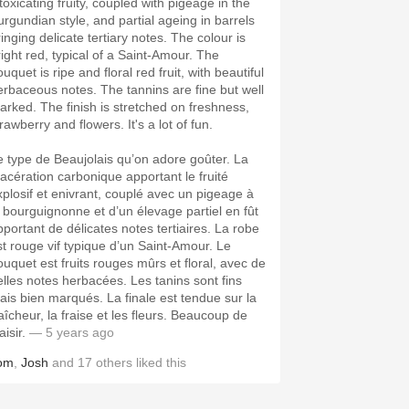
toxicating fruity, coupled with pigeage in the
urgundian style, and partial ageing in barrels
inging delicate tertiary notes. The colour is
right red, typical of a Saint-Amour. The
uquet is ripe and floral red fruit, with beautiful
erbaceous notes. The tannins are fine but well
arked. The finish is stretched on freshness,
rawberry and flowers. It's a lot of fun.
e type de Beaujolais qu’on adore goûter. La
acération carbonique apportant le fruité
xplosif et enivrant, couplé avec un pigeage à
a bourguignonne et d’un élevage partiel en fût
pportant de délicates notes tertiaires. La robe
st rouge vif typique d’un Saint-Amour. Le
ouquet est fruits rouges mûrs et floral, avec de
elles notes herbacées. Les tanins sont fins
ais bien marqués. La finale est tendue sur la
raîcheur, la fraise et les fleurs. Beaucoup de
aisir.
— 5 years ago
om
,
Josh
and
17
others
liked this