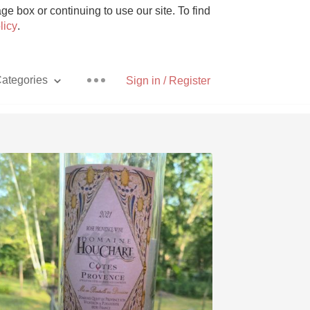
e box or continuing to use our site. To find
licy
.
ategories
Sign in / Register
Pizza
With Goat Cheese
Unicorn