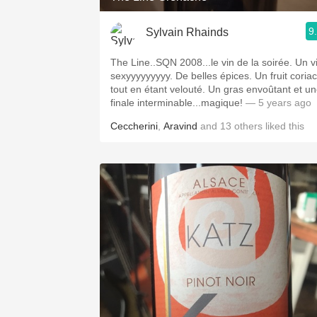
9
Sylvain Rhainds
The Line..SQN 2008...le vin de la soirée. Un v
sexyyyyyyyyy. De belles épices. Un fruit coriace
tout en étant velouté. Un gras envoûtant et une
finale interminable...magique!
— 5 years ago
Ceccherini
,
Aravind
and
13
others
liked this