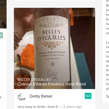
in
B
br
b
bo
h
m
st
.9
L
m
e
.
l
a
e
b
b
m
BELLES D'EGUILLES
Coteaux d'Aix en Provence Rosé Blend
f
pl
9.0
Derby Belser
T
very easy to drink—love it!
— 5 years ago