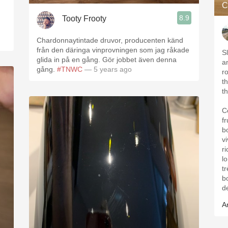
C
8.9
Tooty Frooty
Chardonnaytintade druvor, producenten känd
från den däringa vinprovningen som jag råkade
S
glida in på en gång. Gör jobbet även denna
a
gång.
#TNWC
— 5 years ago
r
th
t
C
f
b
v
r
l
t
b
d
A