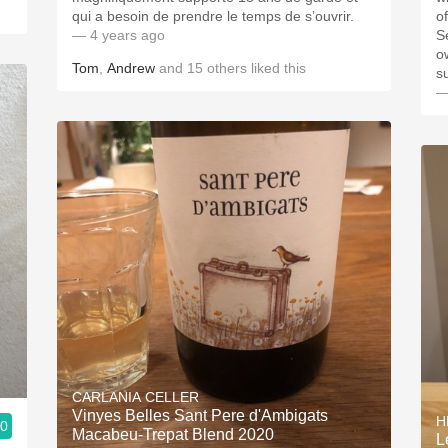
qui a besoin de prendre le temps de s’ouvrir.
o
— 4 years ago
Se
o
Tom
,
Andrew
and
15
others
liked this
s
—
CARLANIA CELLER
Vinyes Belles Sant Pere d'Ambigats
H
.0
Macabeu-Trepat Blend 2020
L