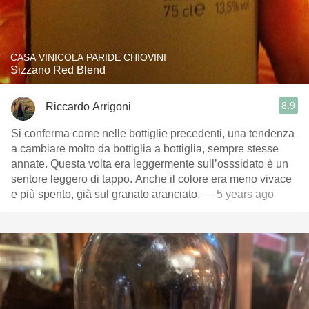
CASA VINICOLA PARIDE CHIOVINI
Sizzano Red Blend
8.9
Riccardo Arrigoni
Si conferma come nelle bottiglie precedenti, una tendenza
a cambiare molto da bottiglia a bottiglia, sempre stesse
annate. Questa volta era leggermente sull’osssidato è un
sentore leggero di tappo. Anche il colore era meno vivace
e più spento, già sul granato aranciato.
— 5 years ago