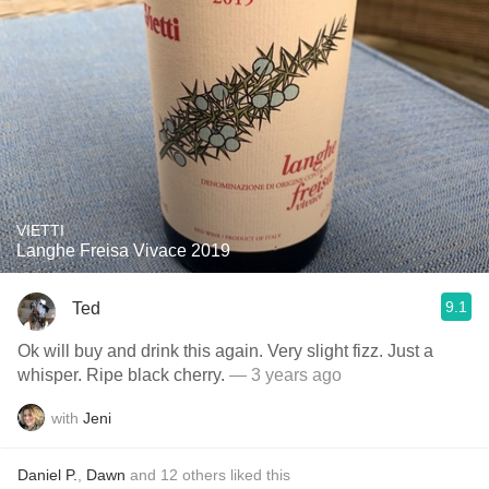
VIETTI
Langhe Freisa Vivace 2019
9.1
Ted
Ok will buy and drink this again. Very slight fizz. Just a
whisper. Ripe black cherry.
— 3 years ago
with
Jeni
Daniel P.
,
Dawn
and
12
others
liked this