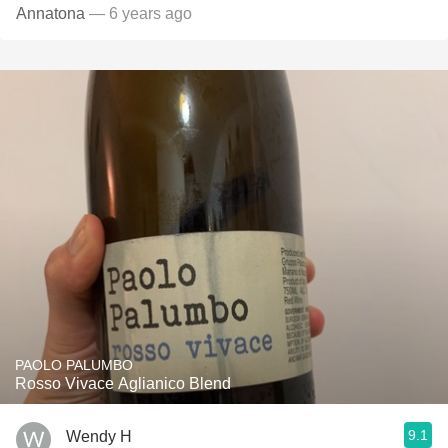
Annatona
— 6 years ago
PAOLO PALUMBO
Rosso Vivace Aglianico Blend
9.1
Wendy H