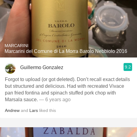
MARCARINI
Marcarini del Comune di La Morra Barolo Nebbiolo 2016
9.2
Guillermo Gonzalez
Forgot to upload (or got deleted). Don’t recall exact details
but structured and delicious. Had with recreated Vivace
pan fried fontina and spinach stuffed pork chop with
Marsala sauce.
— 6 years ago
Andrew
and
Lars
liked this