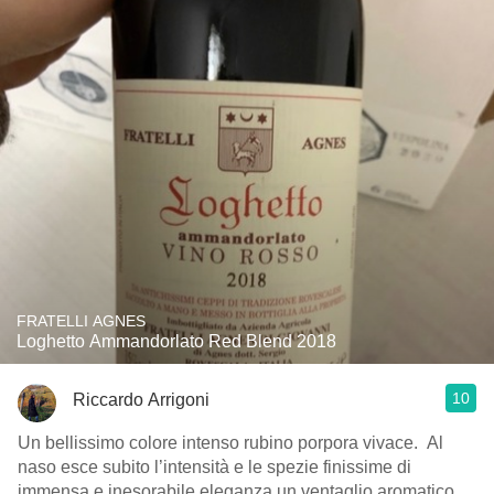
FRATELLI AGNES
Loghetto Ammandorlato Red Blend 2018
10
Riccardo Arrigoni
Un bellissimo colore intenso rubino porpora vivace￼. ￼ Al
naso esce subito l’intensità e le spezie finissime di
immensa e inesorabile eleganza un ventaglio aromatico