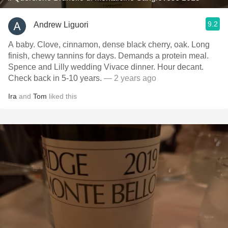
9.2
Andrew Liguori
A baby. Clove, cinnamon, dense black cherry, oak. Long
finish, chewy tannins for days. Demands a protein meal.
Spence and Lilly wedding Vivace dinner. Hour decant.
Check back in 5-10 years.
— 2 years ago
Ira
and
Tom
liked this