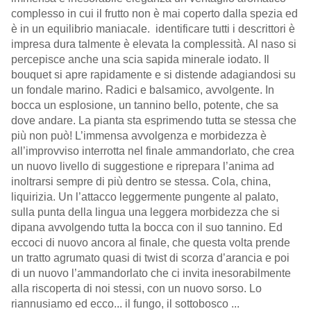
complesso in cui il frutto non è mai coperto dalla spezia ed
è in un equilibrio maniacale. ￼ identificare tutti i descrittori è
impresa dura talmente è elevata la complessità. Al naso si
percepisce anche una scia sapida minerale iodato. Il
bouquet si apre rapidamente e si distende adagiandosi su
un fondale marino. Radici e balsamico, avvolgente. ￼￼In
bocca un esplosione, un tannino bello, potente, che sa
dove andare.￼￼￼ La pianta sta esprimendo tutta se stessa che
più non può! L’immensa avvolgenza e morbidezza è
all’improvviso interrotta nel finale ammandorlato, che crea
un nuovo livello di suggestione e riprepara l’anima ad
inoltrarsi sempre di più dentro se stessa. Cola, china,
liquirizia. Un l’attacco leggermente pungente al palato,
sulla punta della lingua una leggera morbidezza￼￼￼￼￼￼ che si
dipana avvolgendo tutta la bocca con il suo tannino. Ed
eccoci di nuovo ancora al finale, che questa volta prende
un tratto agrumato quasi di twist di scorza d’arancia e poi
di un nuovo l’ammandorlato che ci invita inesorabilmente
alla riscoperta di noi stessi, con un nuovo sorso. ￼￼Lo
riannusiamo ed ecco... il fungo, il sottobosco ...