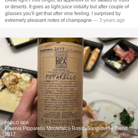
or deserts. It goes as light juice initially but after couple of
glasses you'll get that after vine feeling. I surprised by
extremely pleasant notes of champagne
— 3 years ago
PAOLO BEA
Riserva Pipparello Montefalco Rosso Sangiovese Blend
2017