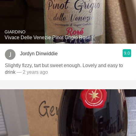
GIARDINO
Vivace Delle Venezie Pinot Grigio Rosé
9.0
Jordyn Dinwiddie
Slightly fizzy, tart but sweet enough. Lovely and easy to
drink
— 2 years ago