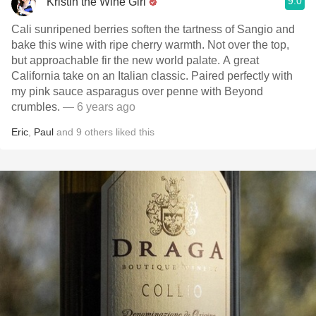
9.0
Kristin the Wine Girl
Cali sunripened berries soften the tartness of Sangio and
bake this wine with ripe cherry warmth. Not over the top,
but approachable fir the new world palate. A great
California take on an Italian classic. Paired perfectly with
my pink sauce asparagus over penne with Beyond
crumbles.
— 6 years ago
Eric
,
Paul
and
9
others
liked this