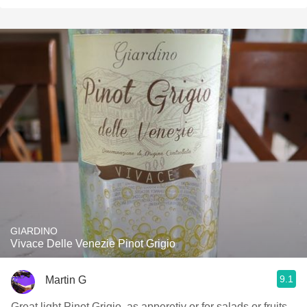
GIARDINO
Vivace Delle Venezie Pinot Grigio
9.1
Martin G
Great light Pinot Grigio, as apperetiv or for salads or fruits