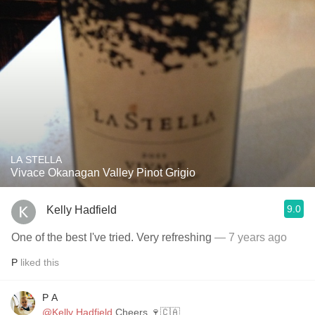
LA STELLA
Vivace Okanagan Valley Pinot Grigio
9.0
Kelly Hadfield
One of the best I've tried. Very refreshing
— 7 years ago
P
liked this
P A
@Kelly Hadfield
Cheers 🍷🇨🇦