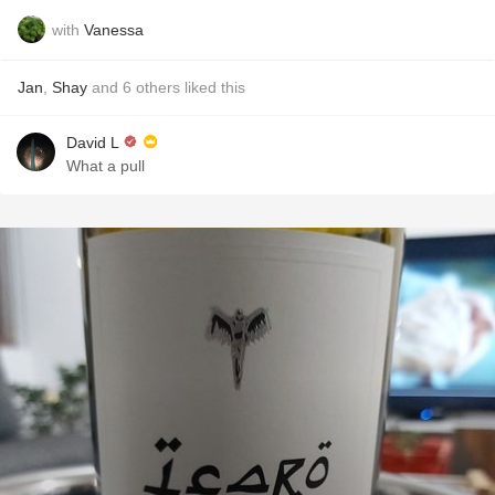
with
Vanessa
Jan
,
Shay
and
6
others
liked this
David L
What a pull