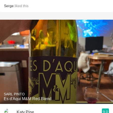
Serge
liked this
SARL PINTO
Es d'Aqui M&M Red Blend
9.0
Katy Pine