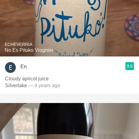
ECHEVERRIA
No Es Pituko Viognier
9.6
En
Cloudy apricot juice
Silverlake
— 4 years ago