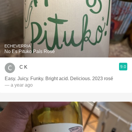
ECHEVERRIA
No Es Pituko País Rosé
9.0
C K
Easy. Juicy. Funky. Bright acid. Delicious. 2023 rosé
— a year ago