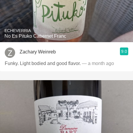
ECHEVERRIA
No Es Pituko Cabernet Franc
9.0
Zachary Weinreb
Funky. Light bodied and good flavor.
— a month ago