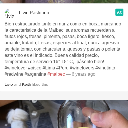
9.0
Livio Pastorino
Bien estructurado tanto en nariz como en boca, marcando
la característica de la Malbec, sus aromas recuerdan a
frutos rojos, fresas, pimenta, pasas, boca ligero, fresco,
amable, frutado, fresas, especies al final, nunca agresivo
se deja tomar, con charcutería, quesos y pastas o polenta
este vino es el indicado. Buena calidad precio,
temperatura de servicio 16°-18° C, ¡pásenlo bien!
#winelover #pisco #Lima #Peru #winelovers #vinotinto
#redwine #argentina
#malbec
— 6 years ago
Livio
and
Keith
liked this