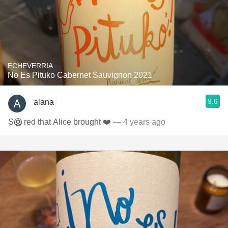
ECHEVERRIA
No Es Pituko Cabernet Sauvignon 2021
9.6
alana
S🥝 red that Alice brought ❤️
— 4 years ago