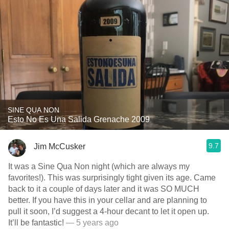
SINE QUA NON
Esto No Es Una Salida Grenache 2009
9.7
Jim McCusker
It was a Sine Qua Non night (which are always my
favorites!). This was surprisingly tight given its age. Came
back to it a couple of days later and it was SO MUCH
better. If you have this in your cellar and are planning to
pull it soon, I’d suggest a 4-hour decant to let it open up.
It’ll be fantastic!
— 5 years ago