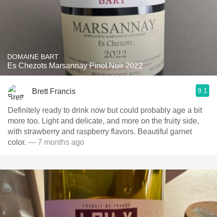
DOMAINE BART
Es Chezots Marsannay Pinot Noir 2022
9.1
Brett Francis
Definitely ready to drink now but could probably age a bit
more too. Light and delicate, and more on the fruity side,
with strawberry and raspberry flavors. Beautiful garnet
color.
— 7 months ago