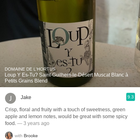
DOMAINE DE L'HORTUS
Loup Y Es-Tu? Saint-Guilhem-le-Désert Muscat Blanc à
Petits Grains Blend
9.3
Jake
Crisp, floral and fruity with a touch of sweetness, green
apple and lemon notes, would be great with some spicy
food.
— 3 years ago
with
Brooke