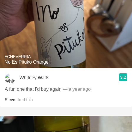
ECHEVERRIA
No Es Pituko Orange
9.2
Whitney Watts
A fun one that I’d buy again
— a year ago
Steve
liked this