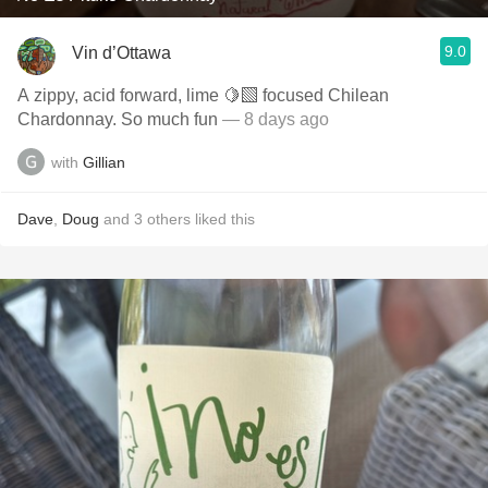
9.0
Vin d’Ottawa
A zippy, acid forward, lime 🍋‍🟩 focused Chilean
Chardonnay. So much fun
— 8 days ago
with
Gillian
Dave
,
Doug
and
3
others
liked this