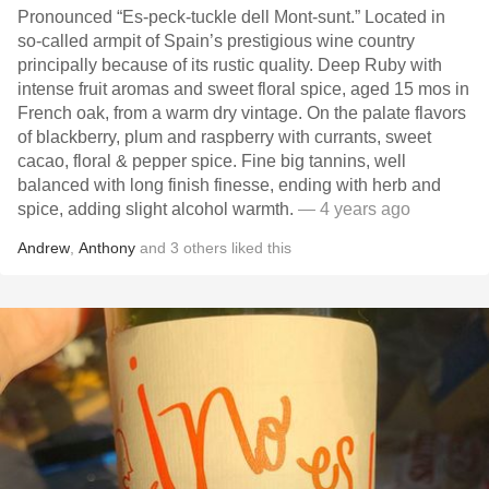
Pronounced “Es-peck-tuckle dell Mont-sunt.” Located in
so-called armpit of Spain’s prestigious wine country
principally because of its rustic quality. Deep Ruby with
intense fruit aromas and sweet floral spice, aged 15 mos in
French oak, from a warm dry vintage. On the palate flavors
of blackberry, plum and raspberry with currants, sweet
cacao, floral & pepper spice. Fine big tannins, well
balanced with long finish finesse, ending with herb and
spice, adding slight alcohol warmth.
— 4 years ago
Andrew
,
Anthony
and
3
others
liked this