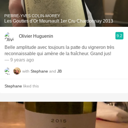
PIERRE-YVES COLIN-MOREY
Les Gouttes d'Or Meursault 1er Cru Chardonnay 2013
9.2
Olivier Huguenin
Belle amplitude avec toujours la patte du vigneron très
reconnaissable qui amène de la fraîcheur. Grand jus!
— 9 years ago
with
Stephane
and
JB
Stephane
liked this