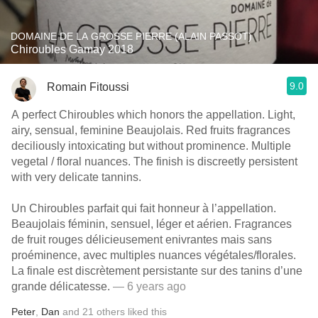
DOMAINE DE LA GROSSE PIERRE (ALAIN PASSOT)
Chiroubles Gamay 2018
9.0
Romain Fitoussi
A perfect Chiroubles which honors the appellation. Light,
airy, sensual, feminine Beaujolais. Red fruits fragrances
deciliously intoxicating but without prominence. Multiple
vegetal / floral nuances. The finish is discreetly persistent
with very delicate tannins.
Un Chiroubles parfait qui fait honneur à l’appellation.
Beaujolais féminin, sensuel, léger et aérien. Fragrances
de fruit rouges délicieusement enivrantes mais sans
proéminence, avec multiples nuances végétales/florales.
La finale est discrètement persistante sur des tanins d’une
grande délicatesse.
— 6 years ago
Peter
,
Dan
and
21
others
liked this