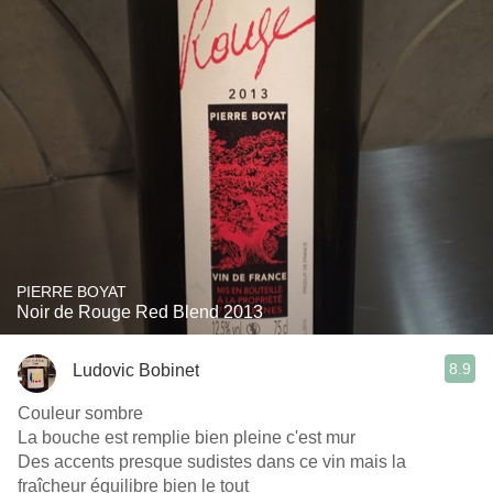
PIERRE BOYAT
Noir de Rouge Red Blend 2013
8.9
Ludovic Bobinet
Couleur sombre
La bouche est remplie bien pleine c'est mur
Des accents presque sudistes dans ce vin mais la
fraîcheur équilibre bien le tout