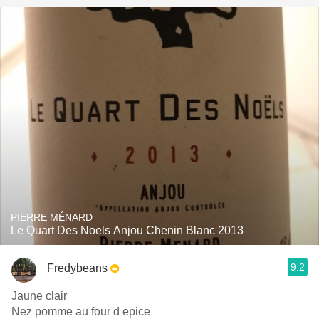
PIERRE MÉNARD
Le Quart Des Noels Anjou Chenin Blanc 2013
9.2
Fredybeans
Jaune clair
Nez pomme au four d epice