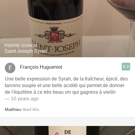
PIERRE GONON
Saint-Joseph Syrah
8.9
François Hugueniot
Une belle expression de Syrah, de la fraîcheur, épicé, des
tannins souple et une belle acidité qui permet de donner
de l'équilibre à ce très beau vin qui gagnera à vieillir
— 10 years ago
Matthieu
liked this