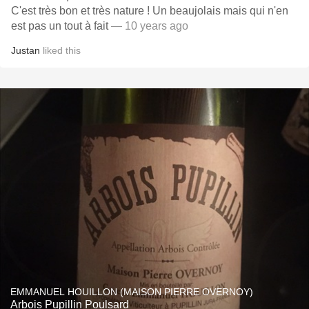
C'est très bon et très nature ! Un beaujolais mais qui n'en
est pas un tout à fait
— 10 years ago
Justan
liked this
EMMANUEL HOUILLON (MAISON PIERRE OVERNOY)
Arbois Pupillin Poulsard