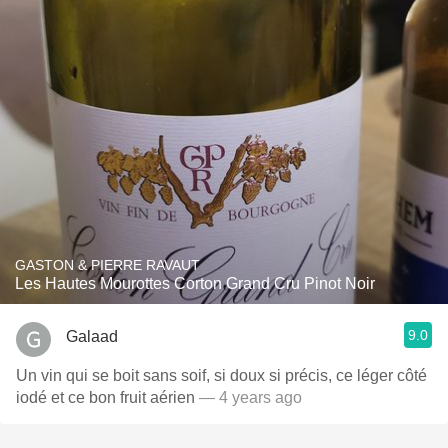
GASTON & PIERRE RAVAUT
Les Hautes Mourottes Corton Grand Cru Pinot Noir
9.0
Galaad
Un vin qui se boit sans soif, si doux si précis, ce léger côté
iodé et ce bon fruit aérien
— 4 years ago