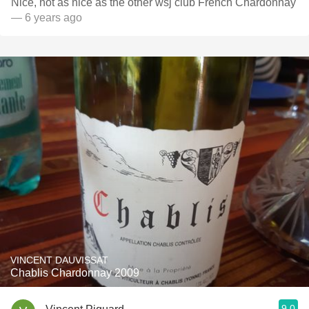
Nice, not as nice as the other wsj club French Chardonnay
— 6 years ago
VINCENT DAUVISSAT
Chablis Chardonnay 2009
9.0