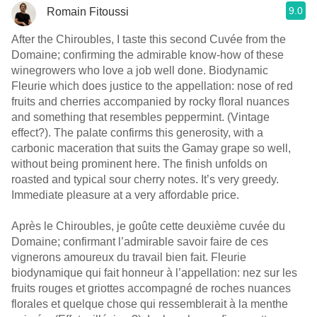
9.0
Romain Fitoussi
After the Chiroubles, I taste this second Cuvée from the
Domaine; confirming the admirable know-how of these
winegrowers who love a job well done. Biodynamic
Fleurie which does justice to the appellation: nose of red
fruits and cherries accompanied by rocky floral nuances
and something that resembles peppermint. (Vintage
effect?). The palate confirms this generosity, with a
carbonic maceration that suits the Gamay grape so well,
without being prominent here. The finish unfolds on
roasted and typical sour cherry notes. It’s very greedy.
Immediate pleasure at a very affordable price.
Après le Chiroubles, je goûte cette deuxième cuvée du
Domaine; confirmant l’admirable savoir faire de ces
vignerons amoureux du travail bien fait. Fleurie
biodynamique qui fait honneur à l’appellation: nez sur les
fruits rouges et griottes accompagné de roches nuances
florales et quelque chose qui ressemblerait à la menthe