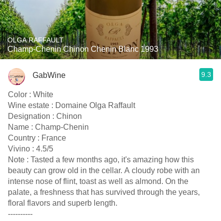
OLGA RAFFAULT
Champ-Chenin Chinon Chenin Blanc 1993
9.3
GabWine
Color : White
Wine estate : Domaine Olga Raffault
Designation : Chinon
Name : Champ-Chenin
Country : France
Vivino : 4.5/5
Note : Tasted a few months ago, it's amazing how this
beauty can grow old in the cellar. A cloudy robe with an
intense nose of flint, toast as well as almond. On the
palate, a freshness that has survived through the years,
floral flavors and superb length.
----------