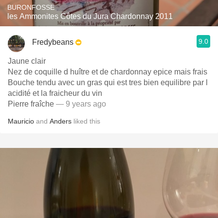
BURONFOSSE
les Ammonites Côtes du Jura Chardonnay 2011
9.0
Fredybeans
Jaune clair
Nez de coquille d huître et de chardonnay epice mais frais
Bouche tendu avec un gras qui est tres bien equilibre par l
acidité et la fraicheur du vin
Pierre fraîche
— 9 years ago
Mauricio
and
Anders
liked this