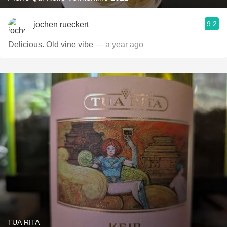
9.2
jochen rueckert
Delicious. Old vine vibe
— a year ago
TUA RITA