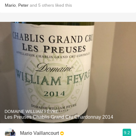
Mario
,
Peter
and
5
others
liked this
DOMAINE WILLIAM FÈVRE
Les Preuses Chablis Grand Cru Chardonnay 2014
9.2
Mario Vaillancourt