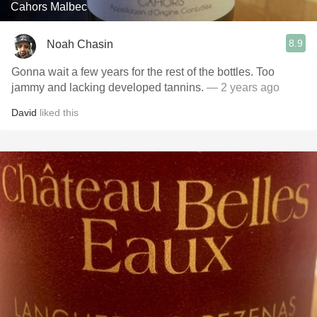
Cahors Malbec
8.9
Noah Chasin
Gonna wait a few years for the rest of the bottles. Too
jammy and lacking developed tannins.
— 2 years ago
David
liked this