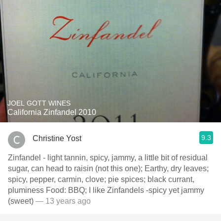
JOEL GOTT WINES
California Zinfandel 2010
9.3
Christine Yost
Zinfandel - light tannin, spicy, jammy, a little bit of residual
sugar, can head to raisin (not this one); Earthy, dry leaves;
spicy, pepper, carmin, clove; pie spices; black currant,
pluminess Food: BBQ; I like Zinfandels -spicy yet jammy
(sweet)
— 13 years ago