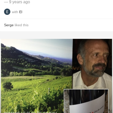
— 9 years ago
with
El
Serge
liked this