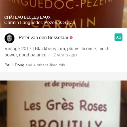
CHÂTEAU BELLES EAUX
Carmin Languedoc-Pezenas Syrah
9.1
Peter van den Besselaar
Vintage 2017 | Blackberry jam, plums, licorice, much
power, good balance
— 2 years ago
Paul
,
Doug
and
4
others
liked this