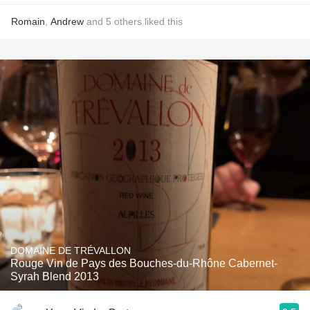
Romain
,
Andrew
and
5
others
liked this
DOMAINE DE TRÉVALLON
Rouge Vin de Pays des Bouches-du-Rhône Cabernet-
Syrah Blend 2013