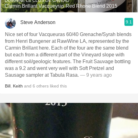
DOMAINE LE CLOS DE CAVEAU
Carmin Brillant Vacqueyras Red Rhone Blend 2015
9.1
Steve Anderson
Nice set of four Vacqueuras 60/40 Grenache/Syrah blends
from Henri Bungener at RawWine LA, represented by the
Carmin Brillant here. Each of the four are the same blend
but each from a different part of the Vineyard slope with
different soil/geologic features. The Fruit Sauvage bottling
was a 9.2 and went very well with Soft Pretzel and
Sausage sampler at Tabula Rasa.
— 9 years ago
Bill
,
Keith
and
6
others
liked this