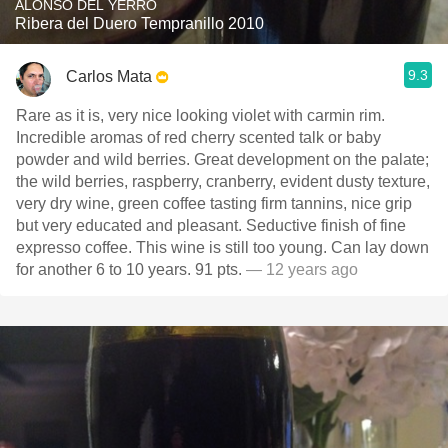
ALONSO DEL YERRO
Ribera del Duero Tempranillo 2010
9.3
Carlos Mata
Rare as it is, very nice looking violet with carmin rim.
Incredible aromas of red cherry scented talk or baby
powder and wild berries. Great development on the palate;
the wild berries, raspberry, cranberry, evident dusty texture,
very dry wine, green coffee tasting firm tannins, nice grip
but very educated and pleasant. Seductive finish of fine
expresso coffee. This wine is still too young. Can lay down
for another 6 to 10 years. 91 pts.
— 12 years ago