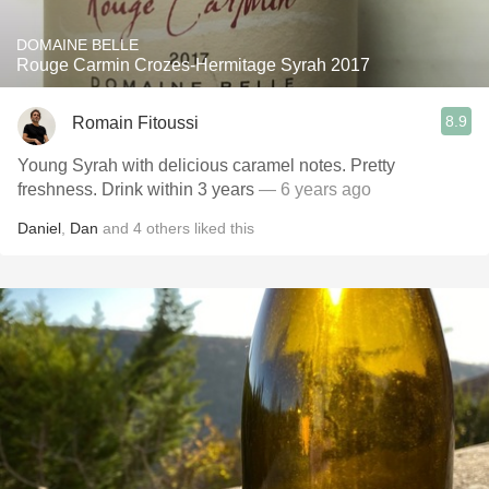
DOMAINE BELLE
Rouge Carmin Crozes-Hermitage Syrah 2017
8.9
Romain Fitoussi
Young Syrah with delicious caramel notes. Pretty
freshness. Drink within 3 years
— 6 years ago
Daniel
,
Dan
and
4
others
liked this