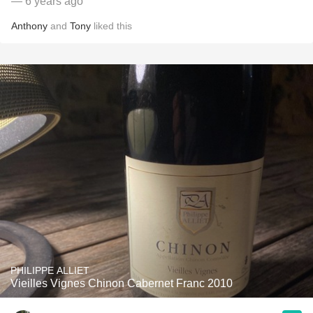
— 6 years ago
Anthony
and
Tony
liked this
PHILIPPE ALLIET
Vieilles Vignes Chinon Cabernet Franc 2010