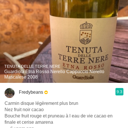
TENUTA DELLE TERRE NERE
Guardiola Etna Rosso Nerello Cappuccio Nerello
Mascalese 2008
9.3
Fredybeans
Carmin disque légèrement plus brun
Nez fruit noir cacao
Bouche fruit rouge et pruneau à l eau de vie cacao en
finale et cerise amarena