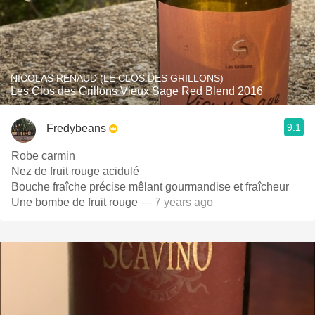
NICOLAS RENAUD (LE CLOS DES GRILLONS)
Les Clos des Grillons Vieux Sage Red Blend 2016
9.1
Fredybeans
Robe carmin
Nez de fruit rouge acidulé
Bouche fraîche précise mêlant gourmandise et fraîcheur
Une bombe de fruit rouge
— 7 years ago