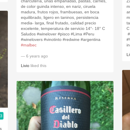
charcutería, unas empanadas, pastas, carnes,
Z
de color guinda intenso, en nariz, ciruela
m
madura, frutos rojos, frambuesas, en boca
a
equilibrado, ligero en taninos, persistencia
m
media- larga, final frutado, calidad precio
t
excelente, temperatura de servicio 14°- 18° C
C
Saludos #winelover #pisco #Lima #Peru
#
#winelovers #vinotinto #redwine #argentina
#
#malbec
i
Li
— 6 years ago
Livio
liked this
.3
s