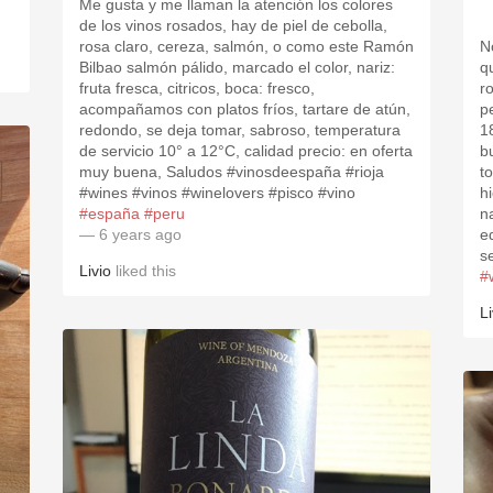
Me gusta y me llaman la atención los colores
de los vinos rosados, hay de piel de cebolla,
rosa claro, cereza, salmón, o como este Ramón
N
Bilbao salmón pálido, marcado el color, nariz:
q
fruta fresca, citricos, boca: fresco,
r
acompañamos con platos fríos, tartare de atún,
p
redondo, se deja tomar, sabroso, temperatura
1
de servicio 10° a 12°C, calidad precio: en oferta
b
muy buena, Saludos #vinosdeespaña #rioja
t
#wines #vinos #winelovers #pisco #vino
hi
#españa
#peru
n
— 6 years ago
e
s
Livio
liked this
#
Li