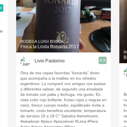
.0
le
BODEGA LUIGI BOSCA
Finca la Linda Bonarda 2017
R
,
B
8.9
Livio Pastorino
Otra de mis cepas favoritas “bonarda” dicen
que acompaña a la malbec en los viñedos
argentinos. Lo compartí con amigos con pastas
y diferentes salsas, de segundo una ensalada
de tomate con palta y lechuga, me gusto. En
B
vista color rojo brillante, frutas rojas y negras en
r
nariz, fresco cuerpo medio, equilibrado invita a
f
tomarlo, costo beneficio excelente, temperatura
f
de servicio 16 a 18 C° Saludos #winelovers
r
#winelover #pisco #piscolover #Lima #Perú
m
#vino #vinos #argentina #Peru
q