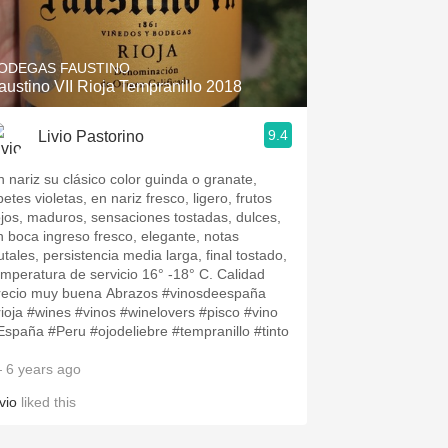
Hops
Sour Beer
ODEGAS FAUSTINO
austino VII Rioja Tempranillo 2018
Islay
9.4
Livio Pastorino
Mezcal
n nariz su clásico color guinda o granate,
betes violetas, en nariz fresco, ligero, frutos
ojos, maduros, sensaciones tostadas, dulces,
n boca ingreso fresco, elegante, notas
utales, persistencia media larga, final tostado,
emperatura de servicio 16° -18° C. Calidad
recio muy buena Abrazos #vinosdeespaña
rioja #wines #vinos #winelovers #pisco #vino
#España #Peru #ojodeliebre #tempranillo #tinto
 6 years ago
vio
liked this