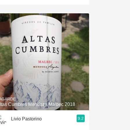
AGARDE
ltas Cumbres Mendoza Malbec 2018
9.2
Livio Pastorino