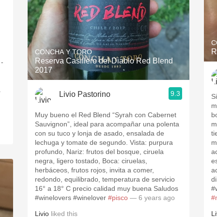
C
R
CONCHA Y TORO
Reserva Casillero del Diablo Red Blend
 -
2017
a
9.3
Livio Pastorino
S
m
Muy bueno el Red Blend “Syrah con Cabernet
b
Sauvignon”, ideal para acompañar una polenta
m
con su tuco y lonja de asado, ensalada de
t
lechuga y tomate de segundo. Vista: purpura
m
profundo, Nariz: frutos del bosque, ciruela
a
negra, ligero tostado, Boca: ciruelas,
e
herbáceos, frutos rojos, invita a comer,
a
redondo, equilibrado, temperatura de servicio
d
16° a 18° C precio calidad muy buena Saludos
#
#winelovers #winelover
#pisco
— 6 years ago
#
Livio
liked this
Li