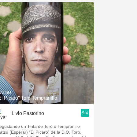
ATSU
El Picaro" Toro Tempranillo
9.4
Livio Pastorino
egustando un Tinta de Toro o Tempranillo
atsu (Esperar) “El Pícaro” de la D.O. Toro,