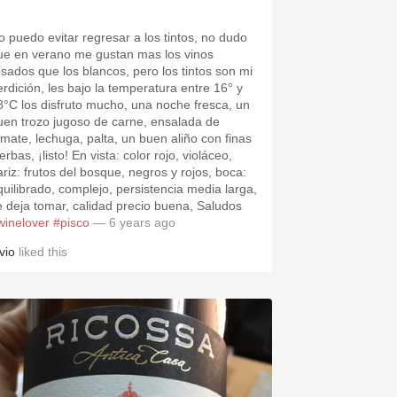
o puedo evitar regresar a los tintos, no dudo
ue en verano me gustan mas los vinos
osados que los blancos, pero los tintos son mi
erdición, les bajo la temperatura entre 16° y
8°C los disfruto mucho, una noche fresca, un
uen trozo jugoso de carne, ensalada de
omate, lechuga, palta, un buen aliño con finas
erbas, ¡listo! En vista: color rojo, violáceo,
ariz: frutos del bosque, negros y rojos, boca:
quilibrado, complejo, persistencia media larga,
e deja tomar, calidad precio buena, Saludos
winelover
#pisco
— 6 years ago
vio
liked this