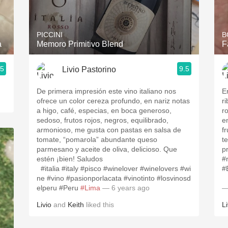
Acidity
2010 Chablis
PICCINI
B
a
Memoro Primitivo Blend
F
Oregon Pinot
.5
9.5
Livio Pastorino
Coravin
De primera impresión este vino italiano nos
E
ofrece un color cereza profundo, en nariz notas
ri
a higo, café, especias, en boca generoso,
r
sedoso, frutos rojos, negros, equilibrado,
e
armonioso, me gusta con pastas en salsa de
fr
tomate, “pomarola” abundante queso
t
parmesano y aceite de oliva, delicioso. Que
p
estén ¡bien! Saludos
#
#italia #italy #pisco #winelover #winelovers #wi
ne #vino #pasionporlacata #vinotinto #losvinosd
elperu #Peru
#Lima
— 6 years ago
—
Livio
and
Keith
liked this
Li