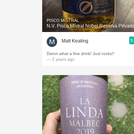
1982 Bordeaux
Oaky
PISCO MISTRAL
N.V. Pisco Mistral Nobel Reserva Privad
QPR
9
Matt Keating
Buttery
Damn what a fine drink! Just rocks!!
— 2 years ago