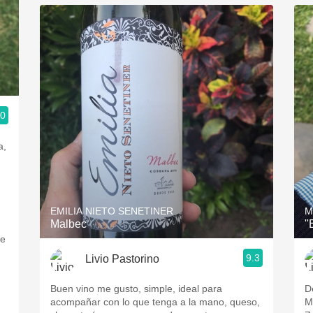
.0
a,
EMILIA NIETO SENETINER
M
Malbec
"
de
9.3
Livio Pastorino
Buen vino me gusto, simple, ideal para
D
acompañar con lo que tenga a la mano, queso,
M