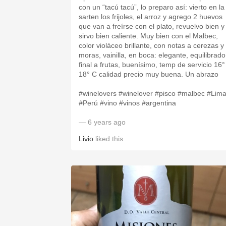
con un “tacú tacú”, lo preparo así: vierto en la
sarten los frijoles, el arroz y agrego 2 huevos
que van a freírse con el plato, revuelvo bien y
sirvo bien caliente. Muy bien con el Malbec,
color violáceo brillante, con notas a cerezas y
moras, vainilla, en boca: elegante, equilibrado
final a frutas, buenísimo, temp de servicio 16°
18° C calidad precio muy buena. Un abrazo
#winelovers #winelover #pisco #malbec #Lim
#Perú #vino #vinos #argentina
— 6 years ago
Livio
liked this