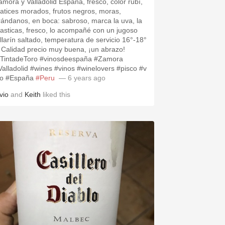
amora y Valladolid España, fresco, color rubí,
atices morados, frutos negros, moras,
rándanos, en boca: sabroso, marca la uva, la
asticas, fresco, lo acompañé con un jugoso
allarín saltado, temperatura de servicio 16°-18°
 Calidad precio muy buena, ¡un abrazo!
TintadeToro #vinosdeespaña #Zamora
Valladolid #wines #vinos #winelovers #pisco #v
no #España
#Peru
— 6 years ago
vio
and
Keith
liked this