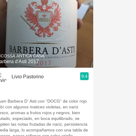
ICOSSA ANTICA CASA
arbera d'Asti 2017
9.4
Livio Pastorino
uen Barbera D’ Asti con “DOCG” de color rojo
ubí con algunos matices violetas, en nariz
resco, aromas a frutos rojos y negros, bien
rutado, especiado, en boca equilibrado, se
epiten las notas frutadas de nariz, persistencia
edia larga, lo acompañamos con una tabla de
uesos, papas rellenas con salsa criolla,