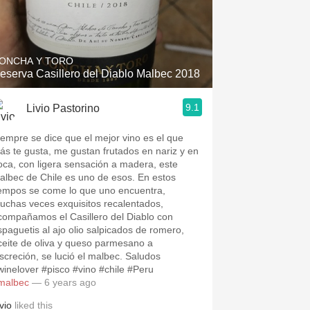
ONCHA Y TORO
eserva Casillero del Diablo Malbec 2018
9.1
Livio Pastorino
iempre se dice que el mejor vino es el que
ás te gusta, me gustan frutados en nariz y en
oca, con ligera sensación a madera, este
albec de Chile es uno de esos. En estos
iempos se come lo que uno encuentra,
uchas veces exquisitos recalentados,
compañamos el Casillero del Diablo con
spaguetis al ajo olio salpicados de romero,
ceite de oliva y queso parmesano a
iscreción, se lució el malbec. Saludos
winelover #pisco #vino #chile #Peru
malbec
— 6 years ago
vio
liked this