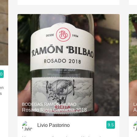
.0
en
os
BODEGAS RAMÓN BILBAO
L
Rosado Rioja Garnacha 2018
A
9.5
Livio Pastorino