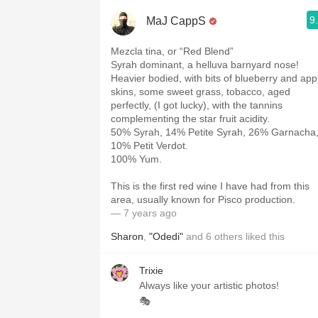
9
MaJ CappS
Mezcla tina, or “Red Blend”
Syrah dominant, a helluva barnyard nose!
Heavier bodied, with bits of blueberry and app
skins, some sweet grass, tobacco, aged
perfectly, (I got lucky), with the tannins
complementing the star fruit acidity.
50% Syrah, 14% Petite Syrah, 26% Garnacha
10% Petit Verdot.
100% Yum.
This is the first red wine I have had from this
area, usually known for Pisco production.
— 7 years ago
Sharon
,
"Odedi"
and
6
others
liked this
Trixie
Always like your artistic photos!
🎭