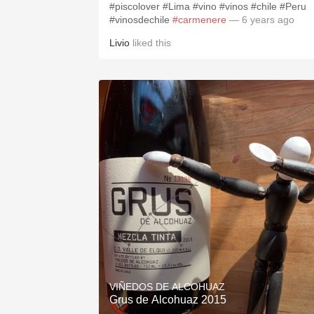
#piscolover #Lima #vino #vinos #chile #Peru
#vinosdechile
#carmenere
— 6 years ago
Livio
liked this
VIÑEDOS DE ALCOHUAZ
Grus de Alcohuaz 2015