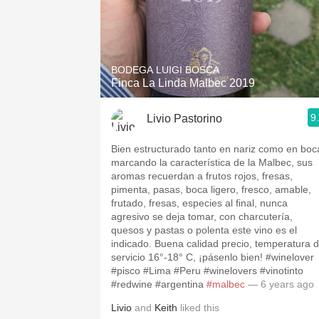
BODEGA LUIGI BOSCA
Finca La Linda Malbec 2019
9
Livio Pastorino
Bien estructurado tanto en nariz como en boc
marcando la característica de la Malbec, sus
aromas recuerdan a frutos rojos, fresas,
pimenta, pasas, boca ligero, fresco, amable,
frutado, fresas, especies al final, nunca
agresivo se deja tomar, con charcutería,
quesos y pastas o polenta este vino es el
indicado. Buena calidad precio, temperatura 
servicio 16°-18° C, ¡pásenlo bien! #winelover
#pisco #Lima #Peru #winelovers #vinotinto
#redwine #argentina
#malbec
— 6 years ago
Livio
and
Keith
liked this