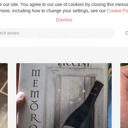
 our site. You agree to our use of cookies by closing this messag
 more, including how to change your settings, see our
Cookie Po
Dismiss
C
Pisco Porton
Grower Champagne
Etna Rosso
Skin Contact