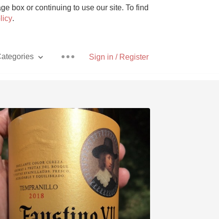
e box or continuing to use our site. To find
licy
.
ategories
Sign in / Register
Pizza
With Goat Cheese
Unicorn