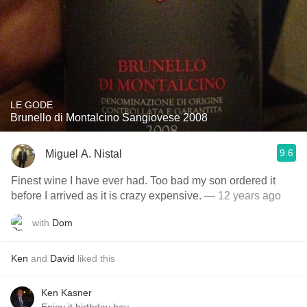
LE GODE
Brunello di Montalcino Sangiovese 2008
9.6
Miguel A. Nistal
Finest wine I have ever had. Too bad my son ordered it
before I arrived as it is crazy expensive.
— 12 years ago
with
Dom
Ken
and
David
liked this
Ken Kasner