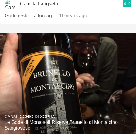
9.2
Camilla Langseth
Gode rester fra lørdag
— 10 years ago
CANALICCHIO DI SOPRA
Le Gode di Montosoli Riserva Brunello di Montalcino
Sangiovese