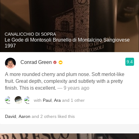
CANALICCHIO DI SOPRA
Le Gode di Montosoli Brunello di Montalcino Sangiovese
1997
9.4
Conrad Green
A more rounded cherry and plum nose. Soft merlot-like
fruit. Great depth, complexity and subtlety with a pretty
finish. This is excellent.
— 9 years ago
with
Paul
,
Ara
and
1
other
David
,
Aaron
and
2
others
liked this