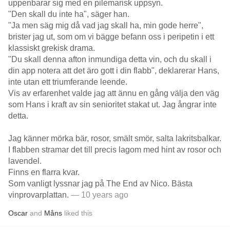
uppenbarar sig med en pilemarisk uppsyn.
"Den skall du inte ha", säger han.
"Ja men säg mig då vad jag skall ha, min gode herre",
brister jag ut, som om vi bägge befann oss i peripetin i ett
klassiskt grekisk drama.
"Du skall denna afton inmundiga detta vin, och du skall i
din app notera att det äro gott i din flabb", deklarerar Hans,
inte utan ett triumferande leende.
Vis av erfarenhet valde jag att ännu en gång välja den väg
som Hans i kraft av sin senioritet stakat ut. Jag ångrar inte
detta.
Jag känner mörka bär, rosor, smält smör, salta lakritsbalkar.
I flabben stramar det till precis lagom med hint av rosor och
lavendel.
Finns en flarra kvar.
Som vanligt lyssnar jag på The End av Nico. Bästa
vinprovarplattan.
— 10 years ago
Oscar
and
Måns
liked this