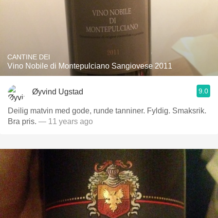
CANTINE DEI
Vino Nobile di Montepulciano Sangiovese 2011
9.0
Øyvind Ugstad
Deilig matvin med gode, runde tanniner. Fyldig. Smaksrik.
Bra pris.
— 11 years ago