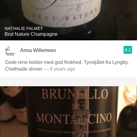
NATHALIE FALMET
Brut Nature Champagne
9.2
Anna Willemoes
Gode rene bobler med god friskhed. Tyvstjålet fra Lyngby.
Chefmade dinner
— 8 years ago