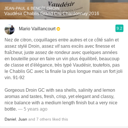
JEAN-PAUL & BENOÎT DROIN
Vaudésir Chablis Grand Cru Chardonnay 2016
9.2
Mario Vaillancourt
Nez de citron, coquillages entre autres et ce côté salin et
assez stylé Droin, assez vif sans excès avec finesse et
fraîcheur, juste assez de rondeur avec quelques années
en bouteille pour en faire un vin plus équilibré, beaucoup
de classe et d'élégance, très typé Vaudésir, toutefois, pas
le Chablis GC avec la finale la plus longue mais un fort joli
vin. 91-92
Gorgeous Droin GC with sea shells, salinity and lemon
aromas and tastes, fresh, crisp, yet elegant and classy,
nice balance with a medium length finish but a very nice
bottle.
— 5 years ago
Daniel
,
Juan
and
7
others
liked this