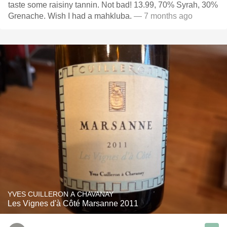
taste some raisiny tannin. Not bad! 13.99, 70% Syrah, 30%
Grenache. Wish I had a mahkluba.
— 7 months ago
YVES CUILLERON A CHAVANAY
Les Vignes d'à Côté Marsanne 2011