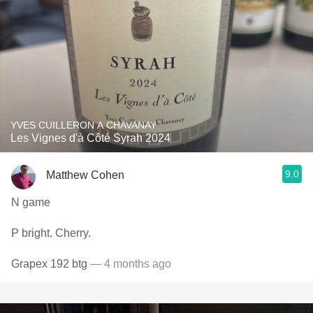
YVES CUILLERON A CHAVANAY
Les Vignes d'à Côté Syrah 2024
9.0
Matthew Cohen
N game
P bright. Cherry.
Grapex 192 btg
— 4 months ago