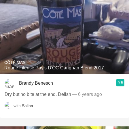
CÔTÉ MAS
Rouge Intense Pay's D'OC Carignan Blend 2017
9.5
Brandy Benesch
Dry but no bite at the end. Delish
— 6 years ago
with
Salina