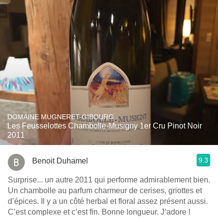
DOMAINE MUGNERET-GIBOURG
Les Feusselottes Chambolle-Musigny 1er Cru Pinot Noir
2011
9.3
Benoit Duhamel
Surprise... un autre 2011 qui performe admirablement bien.
Un chambolle au parfum charmeur de cerises, griottes et
d’épices. Il y a un côté herbal et floral assez présent aussi.
C’est complexe et c’est fin. Bonne longueur. J’adore !