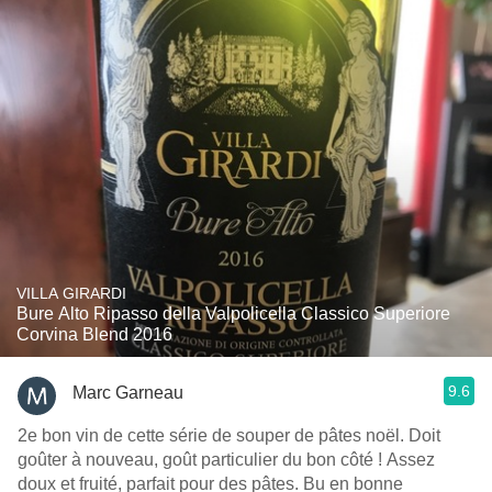
VILLA GIRARDI
Bure Alto Ripasso della Valpolicella Classico Superiore
Corvina Blend 2016
9.6
Marc Garneau
2e bon vin de cette série de souper de pâtes noël. Doit
goûter à nouveau, goût particulier du bon côté ! Assez
doux et fruité, parfait pour des pâtes. Bu en bonne