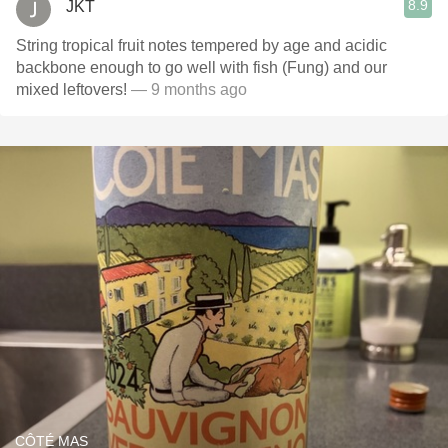
8.9
JKT
String tropical fruit notes tempered by age and acidic
backbone enough to go well with fish (Fung) and our
mixed leftovers!
— 9 months ago
CÔTÉ MAS