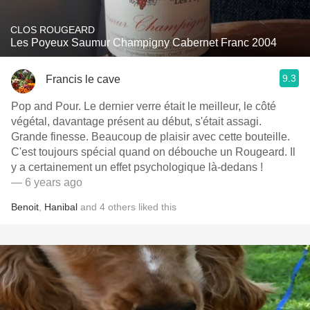
CLOS ROUGEARD
Les Poyeux Saumur Champigny Cabernet Franc 2004
9.3
Francis le cave
Pop and Pour. Le dernier verre était le meilleur, le côté
végétal, davantage présent au début, s'était assagi.
Grande finesse. Beaucoup de plaisir avec cette bouteille.
C'est toujours spécial quand on débouche un Rougeard. Il
y a certainement un effet psychologique là-dedans !
— 6 years ago
Benoit
,
Hanibal
and
4
others
liked this