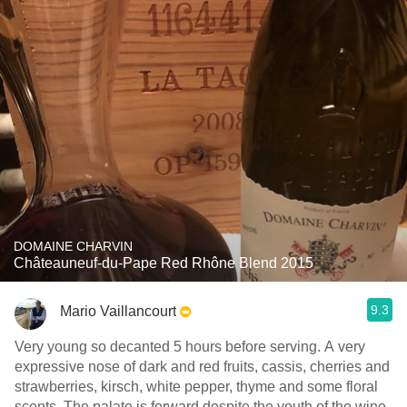
DOMAINE CHARVIN
Châteauneuf-du-Pape Red Rhône Blend 2015
9.3
Mario Vaillancourt
Very young so decanted 5 hours before serving. A very
expressive nose of dark and red fruits, cassis, cherries and
strawberries, kirsch, white pepper, thyme and some floral
scents. The palate is forward despite the youth of the wine,