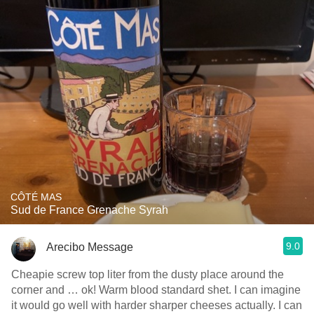
CÔTÉ MAS
Sud de France Grenache Syrah
9.0
Arecibo Message
Cheapie screw top liter from the dusty place around the
corner and … ok! Warm blood standard shet. I can imagine
it would go well with harder sharper cheeses actually. I can