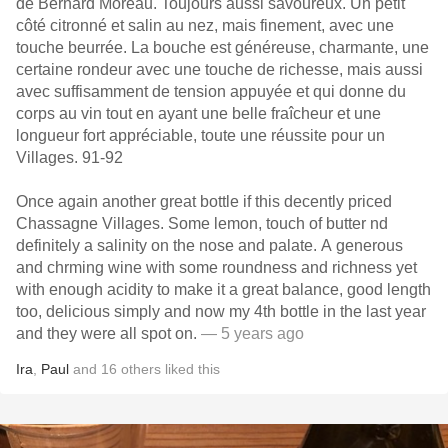
de Bernard Moreau. Toujours aussi savoureux. Un petit
côté citronné et salin au nez, mais finement, avec une
touche beurrée. La bouche est généreuse, charmante, une
certaine rondeur avec une touche de richesse, mais aussi
avec suffisamment de tension appuyée et qui donne du
corps au vin tout en ayant une belle fraîcheur et une
longueur fort appréciable, toute une réussite pour un
Villages. 91-92
Once again another great bottle if this decently priced
Chassagne Villages. Some lemon, touch of butter nd
definitely a salinity on the nose and palate. A generous
and chrming wine with some roundness and richness yet
with enough acidity to make it a great balance, good length
too, delicious simply and now my 4th bottle in the last year
and they were all spot on.
— 5 years ago
Ira
,
Paul
and
16
others
liked this