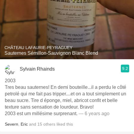
CHÂTEAU LAFAURIE-PEYRAGUEY
Sauternes Sémillon-Sauvignon Blanc Blend
9.2
Sylvain Rhainds
2003
Tres beau sauternes! En demi bouteille...il a perdu le côté
petrolé qui me fait pas tripper....et on a tout simplement un
beau sucre. Tire d éponge, miel, abricot confit et belle
texture sans sensation de lourdeur. Bravo!
2003 est um millésime surprenant.
— 6 years ago
Severn
,
Eric
and
15
others
liked this