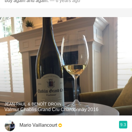
buy again and again.
— 6 years ago
JEAN-PAUL & BENOÎT DROIN
Valmur Chablis Grand Cru Chardonnay 2016
9.3
Mario Vaillancourt