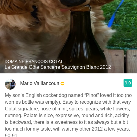
DOMAINE FRANÇOIS COTAT
La Grande Côte Sancerre Sauvignon Blanc 2012
9.0
Mario Vaillancourt
My son’s English cocker dog named “Pinot” loved it too (no
worries bottle was empty). Easy to recognize with that very
Cotat signature, nose of mint, spices, pears, white flowers,
nutmeg. Palate is nice, expressive, round and rich, acidity
is backward, there is a sweetness to it as always but a bit
too much for my taste, will wait my other 2012 a few years.
90-91