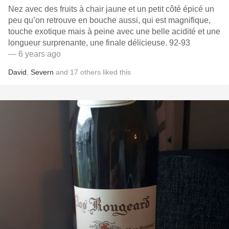
Nez avec des fruits à chair jaune et un petit côté épicé un
peu qu’on retrouve en bouche aussi, qui est magnifique,
touche exotique mais à peine avec une belle acidité et une
longueur surprenante, une finale délicieuse. 92-93
— 6 years ago
David
,
Severn
and
17
others
liked this