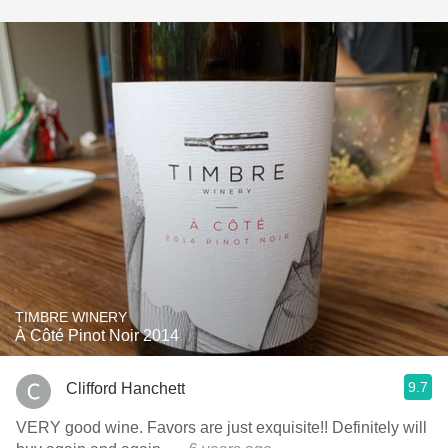
TIMBRE WINERY
À Côté Pinot Noir 2014
9.7
Clifford Hanchett
VERY good wine. Favors are just exquisite!! Definitely will