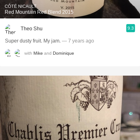
CÔTÉ NICAULT
Red Mountain Red Blend 2015
9.3
Theo Shu
Super dusty fruit. My jam.
— 7 years ago
with
Mike
and
Dominique