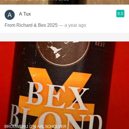
9.0
A Tux
From Richard & Bex 2025
— a year ago
BROUWERIJ D'N AALSCHOLVER