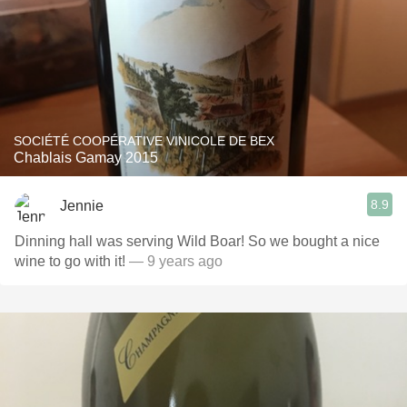
SOCIÉTÉ COOPÉRATIVE VINICOLE DE BEX
Chablais Gamay 2015
8.9
Jennie
Dinning hall was serving Wild Boar! So we bought a nice
wine to go with it!
— 9 years ago