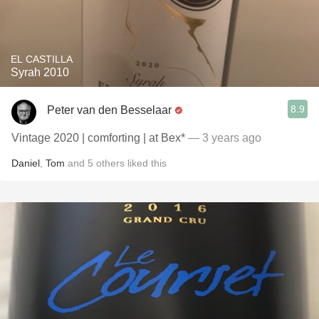
EL CASTILLA
Syrah 2010
8.9
Peter van den Besselaar
Vintage 2020 | comforting | at Bex*
— 3 years ago
Daniel
,
Tom
and
5
others
liked this