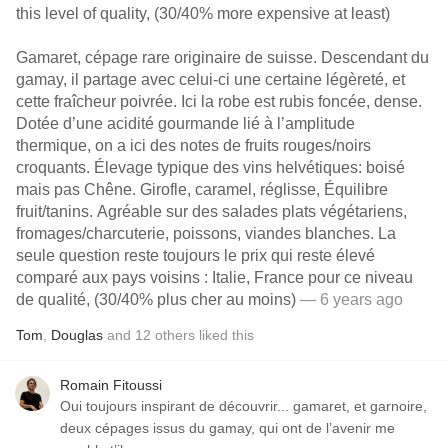
this level of quality, (30/40% more expensive at least)
Gamaret, cépage rare originaire de suisse. Descendant du
gamay, il partage avec celui-ci une certaine légèreté, et
cette fraîcheur poivrée. Ici la robe est rubis foncée, dense.
Dotée d’une acidité gourmande lié à l’amplitude
thermique, on a ici des notes de fruits rouges/noirs
croquants. Élevage typique des vins helvétiques: boisé
mais pas Chêne. Girofle, caramel, réglisse, Équilibre
fruit/tanins. Agréable sur des salades plats végétariens,
fromages/charcuterie, poissons, viandes blanches. La
seule question reste toujours le prix qui reste élevé
comparé aux pays voisins : Italie, France pour ce niveau
de qualité, (30/40% plus cher au moins)
— 6 years ago
Tom
,
Douglas
and
12
others
liked this
Romain Fitoussi
Oui toujours inspirant de découvrir... gamaret, et garnoire,
deux cépages issus du gamay, qui ont de l’avenir me