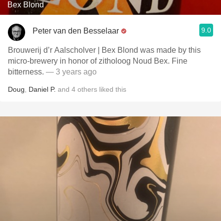
Bex Blond
9.0
Peter van den Besselaar
Brouwerij d’r Aalscholver | Bex Blond was made by this
micro-brewery in honor of zitholoog Noud Bex. Fine
bitterness.
— 3 years ago
Doug
,
Daniel P.
and
4
others
liked this