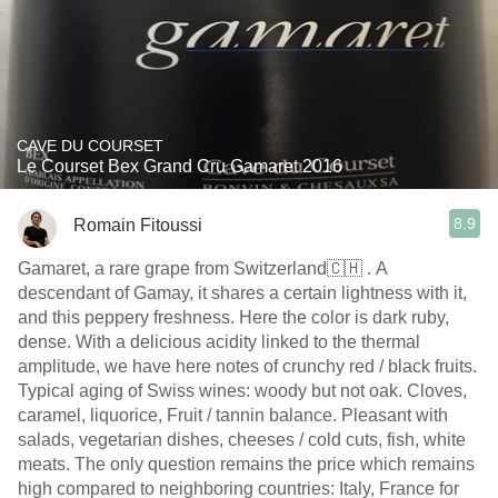
CAVE DU COURSET
Le Courset Bex Grand Cru Gamaret 2016
8.9
Romain Fitoussi
Gamaret, a rare grape from Switzerland🇨🇭 . A
descendant of Gamay, it shares a certain lightness with it,
and this peppery freshness. Here the color is dark ruby,
dense. With a delicious acidity linked to the thermal
amplitude, we have here notes of crunchy red / black fruits.
Typical aging of Swiss wines: woody but not oak. Cloves,
caramel, liquorice, Fruit / tannin balance. Pleasant with
salads, vegetarian dishes, cheeses / cold cuts, fish, white
meats. The only question remains the price which remains
high compared to neighboring countries: Italy, France for