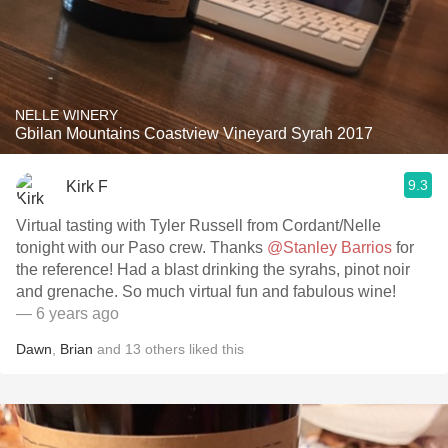
NELLE WINERY
Gbilan Mountains Coastview Vineyard Syrah 2017
9.3
Kirk F
Virtual tasting with Tyler Russell from Cordant/Nelle
tonight with our Paso crew. Thanks
@Stanley Barrios
for
the reference! Had a blast drinking the syrahs, pinot noir
and grenache. So much virtual fun and fabulous wine!
— 6 years ago
Dawn
,
Brian
and
13
others
liked this