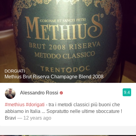
DORGIATI
Methius Brut Riserva Champagne Blend 2008
9.4
Alessandro Rossi
#methius
#dorigati
- tra i metodi classici più buoni che
abbiamo in Italia ... Sopratutto nelle ultime sboccature !
Bravi
— 12 years ago