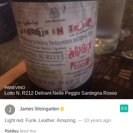
PANEVINO
Lotto N. R212 Delirant Nelle Peggio Sardegna Rosso
9.5
James Weingarten
Light red. Funk. Leather. Amazing.
— 10 years ago
Riddley
liked this