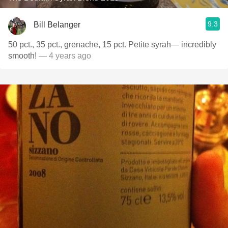
9.3
Bill Belanger
50 pct., 35 pct., grenache, 15 pct. Petite syrah— incredibly
smooth!
— 4 years ago