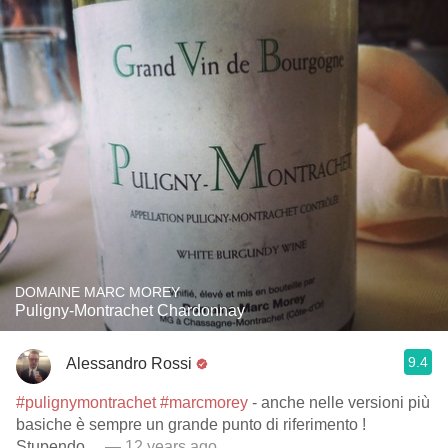
DOMAINE MARC MOREY
Puligny-Montrachet Chardonnay
9.4
Alessandro Rossi
#pulignymontrachet
#marcmorey
- anche nelle versioni più
basiche è sempre un grande punto di riferimento !
Stupendo ...
— 12 years ago