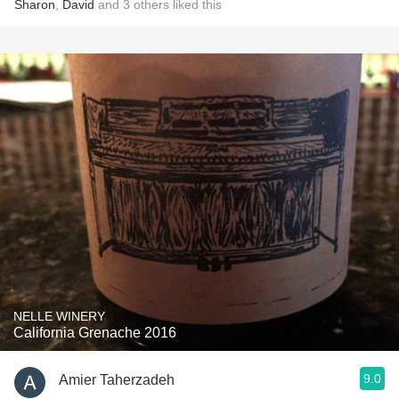
Sharon
,
David
and
3
others
liked this
NELLE WINERY
California Grenache 2016
9.0
Amier Taherzadeh