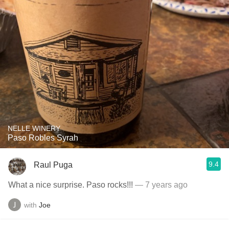
NELLE WINERY
Paso Robles Syrah
9.4
Raul Puga
What a nice surprise. Paso rocks!!!
— 7 years ago
with
Joe