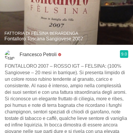
FATTORIA DI FÈLSINA BERARDENGA
Fontalloro Toscana Sangiovese 2007
9.0
Francesco Petroli
FONTALLORO 2007 – ROSSO IGT – FELSINA: (100%
Sangiovese – 20 mesi in barrique). Si presenta limpido di
un colore rosso rubino tendente al granato, carico e
consistente. Al naso è intenso, ampio nella complessità
dei suoi sentori e con una fattura straordinaria degli aromi.
Si riconosce un elegante fruttato di ciliegia, more e ribes,
poi humus e note di terra bagnata che ricordano i funghi
champignon, sentori speziati di chiodi di garofano, note
tostate di tabacco e caffè, qualche lieve sentore di vaniglia
ed infine liquirizia. In bocca dimostra di essere ancora
giovane nelle sue parti dure e si rivela con una elevata