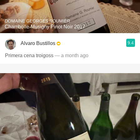
DOMAINE GEORGES ROUMIER
Chambolle-Musigny Pinot Noir 2017
9.4
Alvaro Bustillos
Primera cena troigoss
— a month ago