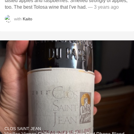
tasted apples and raspberries. Smelled strongly of apples,
too. The best Tolosa wine that I've had.
— 3 years ago
with
Kaito
CLOS SAINT JEAN