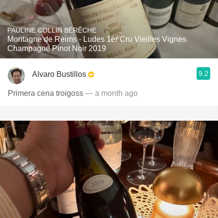
PAULINE COLLIN BÉRÊCHE
Montagne de Reims - Ludes 1er Cru Vieilles Vignes
Champagne Pinot Noir 2019
9.2
Alvaro Bustillos
Primera cena troigoss
— a month ago