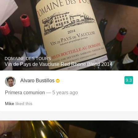
DOMAINE DES TOURS
Vin de Pays de Vaucluse Red Rhone Blend 2014
9.3
Alvaro Bustillos
Primera comunion
— 5 years ago
Mike
liked this