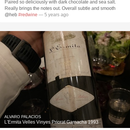
Paired so deliciously with dark chocolate and sea salt.
Really brings the notes out. Overall subtle and smooth
@heb
#redwine
— 5 years ago
ALVARO PALACIOS
L'Ermita Velles Vinyes Priorat Garnacha 1993