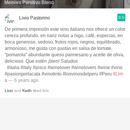
Memoro Primitivo Blend
9.5
Livio Pastorino
De primera impresión este vino italiano nos ofrece un color
cereza profundo, en nariz notas a higo, café, especias, en
boca generoso, sedoso, frutos rojos, negros, equilibrado,
armonioso, me gusta con pastas en salsa de tomate,
“pomarola” abundante queso parmesano y aceite de oliva,
delicioso. Que estén ¡bien! Saludos
#italia #italy #pisco #winelover #winelovers #wine #vino
#pasionporlacata #vinotinto #losvinosdelperu #Peru
#Lim
a
— 6 years ago
Livio
and
Keith
liked this