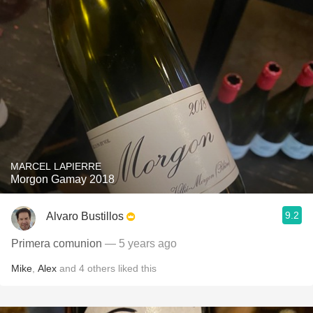
MARCEL LAPIERRE
Morgon Gamay 2018
9.2
Alvaro Bustillos
Primera comunion
— 5 years ago
Mike
,
Alex
and
4
others
liked this