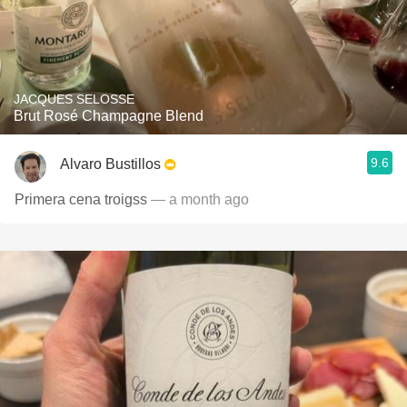
JACQUES SELOSSE
Brut Rosé Champagne Blend
9.6
Alvaro Bustillos
Primera cena troigss
— a month ago