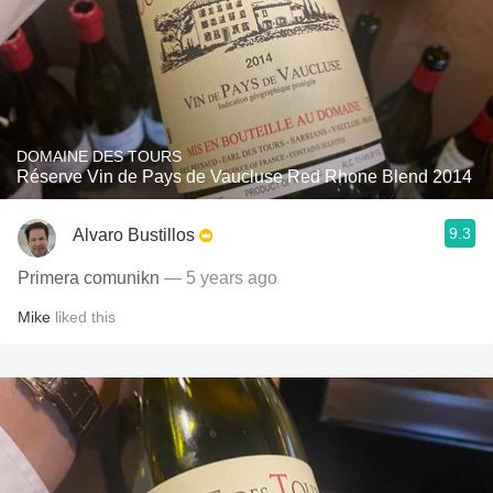
DOMAINE DES TOURS
Réserve Vin de Pays de Vaucluse Red Rhone Blend 2014
9.3
Alvaro Bustillos
Primera comunikn
— 5 years ago
Mike
liked this