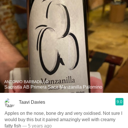
ANTONIO BARBADILLO
Sacristía AB Primera Saca Manzanilla Palomino
9.0
Taavi Davies
Apples on the nose, bone dry and very oxidised. Not sure I
would buy this but it paired amazingly well with creamy
fatty fish
— 5 years ago