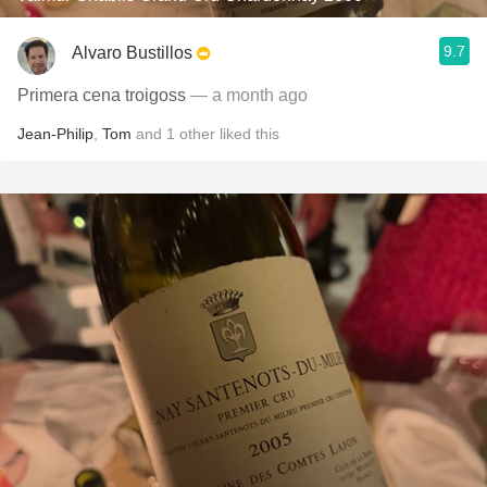
9.7
Alvaro Bustillos
Primera cena troigoss
— a month ago
Jean-Philip
,
Tom
and
1
other
liked this