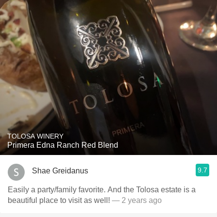
TOLOSA WINERY
Primera Edna Ranch Red Blend
9.7
Shae Greidanus
Easily a party/family favorite. And the Tolosa estate is a
beautiful place to visit as well!
— 2 years ago