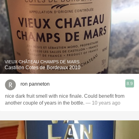
VIEUX CHÂTEAU CHAMPS DE MARS
Castillon Cotes de Bordeaux 2010
8.9
ron panneton
nice dark fruit smell with nice finale. Could benefit from
another couple of years in the bottle.
— 10 years ago