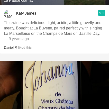
La Pause Gamay
9.1
Katy James
This wine was delicious--light, acidic, a little gravelly and
meaty. Bought at La Buvette, paired perfectly with singing
La Marseillaise on the Champs de Mars on Bastille Day.
— 9 years ago
Daniel P.
liked this