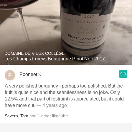
DOMAINE DU VIEUX COLLÈGE
Les Champs Foreys Bourgogne Pinot Noir 2017
9.0
Pooneet K
A very polished burgundy - perhaps too polished. But the
fruit is quite nice and the seamlessness is no joke. Only
12.5% and that part of restraint is appreciated, but it could
have more cut.
— 4 years ago
Severn
,
Tom
and
1
other
liked this