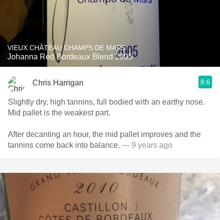
VIEUX CHÂTEAU CHAMPS DE MARS
Johanna Red Bordeaux Blend 2005
9.6
Chris Harrigan
Slightly dry, high tannins, full bodied with an earthy nose.
Mid pallet is the weakest part.
After decanting an hour, the mid pallet improves and the
tannins come back into balance.
— 9 years ago