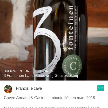
BROUWERIJ DRIE FONTEINEN
3 Fonteinen Lambikbrouwerij Geuzestekerij
9.2
Francis le cave
Cuvée Armand & Gaston, embouteillée en mars 2018