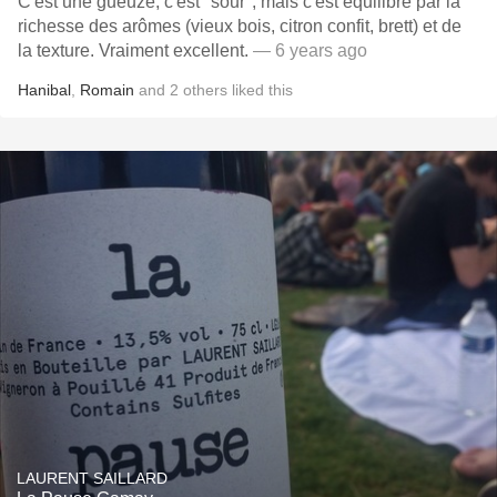
C'est une gueuze, c'est "sour", mais c'est équilibré par la
richesse des arômes (vieux bois, citron confit, brett) et de
la texture. Vraiment excellent.
— 6 years ago
Hanibal
,
Romain
and
2
others
liked this
LAURENT SAILLARD