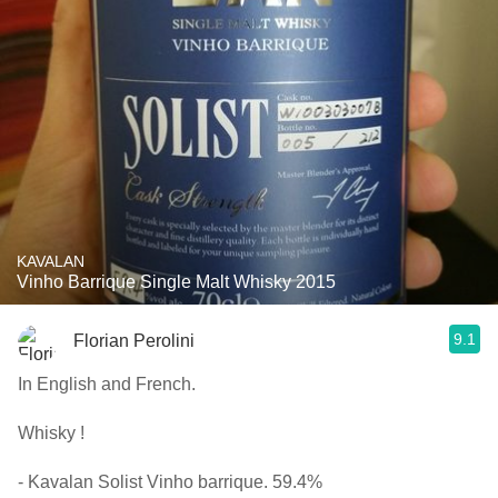
KAVALAN
Vinho Barrique Single Malt Whisky 2015
9.1
Florian Perolini
In English and French.
Whisky !
- Kavalan Solist Vinho barrique. 59.4%