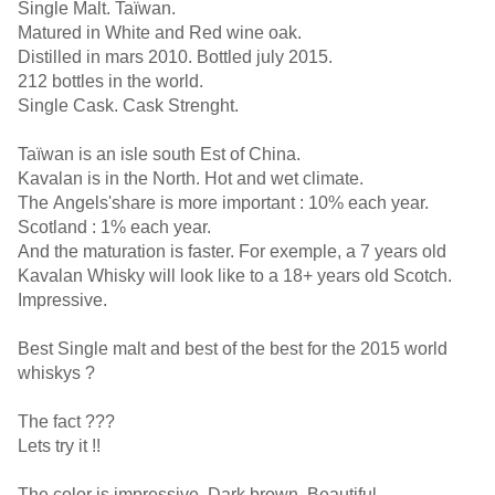
Single Malt. Taïwan.
Matured in White and Red wine oak.
Distilled in mars 2010. Bottled july 2015.
212 bottles in the world.
Single Cask. Cask Strenght.
Taïwan is an isle south Est of China.
Kavalan is in the North. Hot and wet climate.
The Angels'share is more important : 10% each year.
Scotland : 1% each year.
And the maturation is faster. For exemple, a 7 years old
Kavalan Whisky will look like to a 18+ years old Scotch.
Impressive.
Best Single malt and best of the best for the 2015 world
whiskys ?
The fact ???
Lets try it !!
The color is impressive. Dark brown. Beautiful.