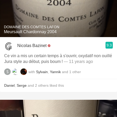
DOMAINE DES COMTES LAFON
Meursault Chardonnay 2004
9.3
Nicolas Bazinet
Ce vin a mis un certain temps à s'ouvrir, oxydatif non ouillé
Jura style au début, puis boum !
— 11 years ago
with
Sylvain
,
Yannik
and
1
other
Daniel
,
Serge
and
2
others
liked this