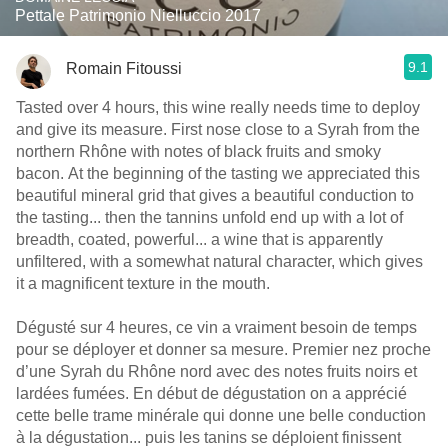
Pettale Patrimonio Nielluccio 2017
9.1
Romain Fitoussi
Tasted over 4 hours, this wine really needs time to deploy
and give its measure. First nose close to a Syrah from the
northern Rhône with notes of black fruits and smoky
bacon. At the beginning of the tasting we appreciated this
beautiful mineral grid that gives a beautiful conduction to
the tasting... then the tannins unfold end up with a lot of
breadth, coated, powerful... a wine that is apparently
unfiltered, with a somewhat natural character, which gives
it a magnificent texture in the mouth.
Dégusté sur 4 heures, ce vin a vraiment besoin de temps
pour se déployer et donner sa mesure. Premier nez proche
d’une Syrah du Rhône nord avec des notes fruits noirs et
lardées fumées. En début de dégustation on a apprécié
cette belle trame minérale qui donne une belle conduction
à la dégustation... puis les tanins se déploient finissent