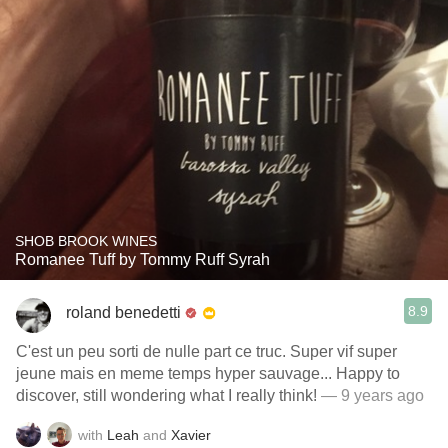
SHOB BROOK WINES
Romanee Tuff by Tommy Ruff Syrah
8.9
roland benedetti
C'est un peu sorti de nulle part ce truc. Super vif super
jeune mais en meme temps hyper sauvage... Happy to
discover, still wondering what I really think!
— 9 years ago
with
Leah
and
Xavier