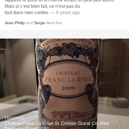
Mais si c’est bien fait, ce n’est pas du
tout dans mes cordes.
— 8 years ago
Jean-Philip
and
Serge
liked this
TROCARD
Chateau Franc La Rose St. Émilion Grand Cru Red
Bordeaux Blend 2009