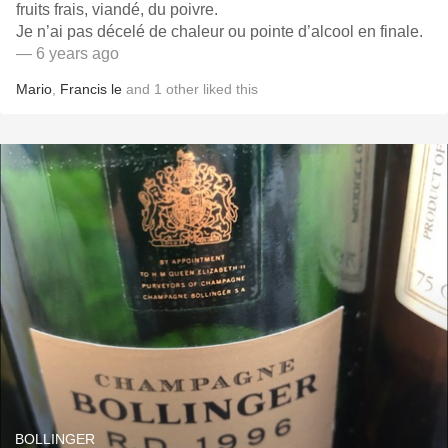
fruits frais, viandé, du poivre.
Je n’ai pas décelé de chaleur ou pointe d’alcool en finale.
— 6 years ago
Mario
,
Francis le
and
1
other
liked this
BOLLINGER