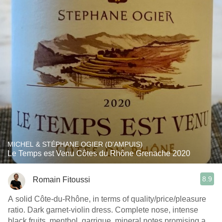
MICHEL & STÉPHANE OGIER (D'AMPUIS)
Le Temps est Venu Côtes du Rhône Grenache 2020
8.9
Romain Fitoussi
A solid Côte-du-Rhône, in terms of quality/price/pleasure
ratio. Dark garnet-violin dress. Complete nose, intense
black fruits, menthol, garrigue, mineral notes promising a