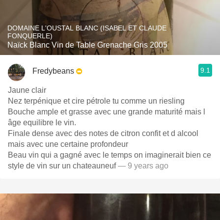
DOMAINE L'OUSTAL BLANC (ISABEL ET CLAUDE
FONQUERLE)
Naïck Blanc Vin de Table Grenache Gris 2005
9.1
Fredybeans
Jaune clair
Nez terpénique et cire pétrole tu comme un riesling
Bouche ample et grasse avec une grande maturité mais l
âge equilibre le vin.
Finale dense avec des notes de citron confit et d alcool
mais avec une certaine profondeur
Beau vin qui a gagné avec le temps on imaginerait bien ce
style de vin sur un chateauneuf
— 9 years ago