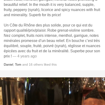
beautiful relief. In the mouth it is very balanced, supple,
fruity, peppery (syrah), licorice and spicy nuances with fruit
and minerality. Superb for its price!
Un Côte du Rhône des plus solide, pour ce qui est du
rapport qualité/prix/plaisir. Robe grenat-violine sombre.
Nez complet, fruits noirs intense, menthol, garrigue, notes
minérales promesse d’un beau relief. En bouche c’est très
équilibré, souple, fruité, poivré (syrah), réglisse et nuances
épicées avec du fruit et de la minéralité. Superbe pour son
prix !
— 4 years ago
Daniel
,
Tom
and
16
others
liked this