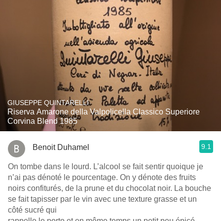
GIUSEPPE QUINTARELLI
Riserva Amarone della Valpolicella Classico Superiore
Corvina Blend 1985
9.1
Benoit Duhamel
On tombe dans le lourd. L’alcool se fait sentir quoique je
n’ai pas dénoté le pourcentage. On y dénote des fruits
noirs confiturés, de la prune et du chocolat noir. La bouche
se fait tapisser par le vin avec une texture grasse et un
côté sucré qui
rappelle le porto et en même temps un petit peu épicé.