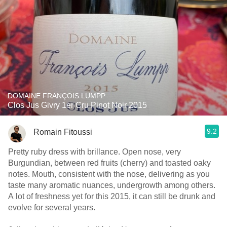
DOMAINE FRANÇOIS LUMPP
Clos Jus Givry 1er Cru Pinot Noir 2015
9.2
Romain Fitoussi
Pretty ruby dress with brillance. Open nose, very
Burgundian, between red fruits (cherry) and toasted oaky
notes. Mouth, consistent with the nose, delivering as you
taste many aromatic nuances, undergrowth among others.
A lot of freshness yet for this 2015, it can still be drunk and
evolve for several years.