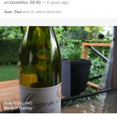
en bouteilles. 89-90
— 6 years ago
Juan
,
Paul
and
15
others
liked this
JEAN FOILLARD
Morgon Gamay