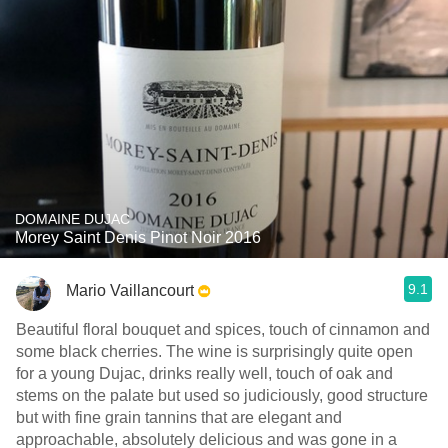
DOMAINE DUJAC
Morey Saint Denis Pinot Noir 2016
9.1
Mario Vaillancourt
Beautiful floral bouquet and spices, touch of cinnamon and
some black cherries. The wine is surprisingly quite open
for a young Dujac, drinks really well, touch of oak and
stems on the palate but used so judiciously, good structure
but with fine grain tannins that are elegant and
approachable, absolutely delicious and was gone in a