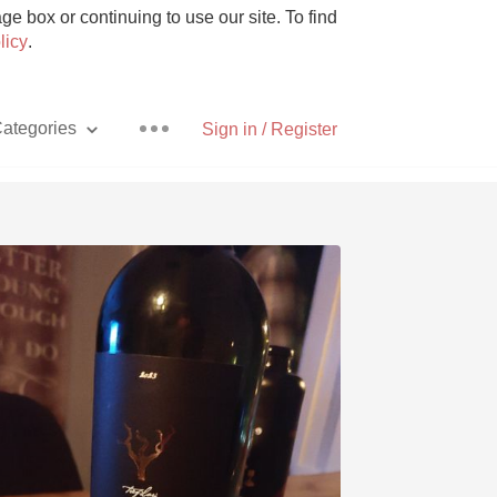
e box or continuing to use our site. To find
licy
.
ategories
Sign in / Register
Pizza
With Goat Cheese
Unicorn