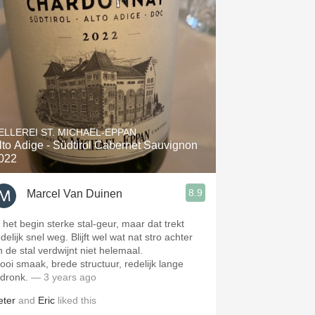
ELLEREI ST. MICHAEL-EPPAN
lto Adige - Südtirol Cabernet Sauvignon
022
8.9
Marcel Van Duinen
n het begin sterke stal-geur, maar dat trekt
delijk snel weg. Blijft wel wat nat stro achter
n de stal verdwijnt niet helemaal.
ooi smaak, brede structuur, redelijk lange
fdronk.
— 3 years ago
eter
and
Eric
liked this