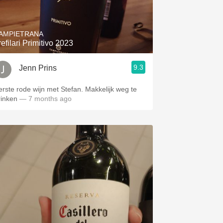
Hops
Sour Beer
AMPIETRANA
refilari Primitivo 2023
Islay
9.3
Jenn Prins
Mezcal
erste rode wijn met Stefan. Makkelijk weg te
rinken
— 7 months ago