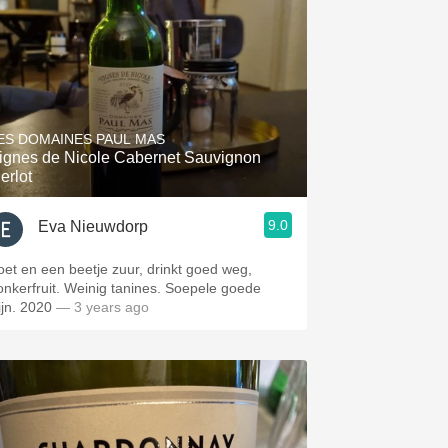
ES DOMAINES PAUL MAS
ignes de Nicole Cabernet Sauvignon
erlot
9.0
Eva Nieuwdorp
oet en een beetje zuur, drinkt goed weg,
onkerfruit. Weinig tanines. Soepele goede
ijn. 2020
— 3 years ago