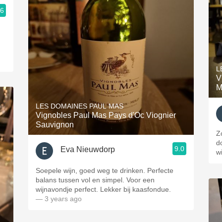
.6
L
V
M
LES DOMAINES PAUL MAS
Vignobles Paul Mas Pays d'Oc Viognier
Sauvignon
Z
d
9.0
Eva Nieuwdorp
w
Soepele wijn, goed weg te drinken. Perfecte
balans tussen vol en simpel. Voor een
wijnavondje perfect. Lekker bij kaasfondue.
— 3 years ago