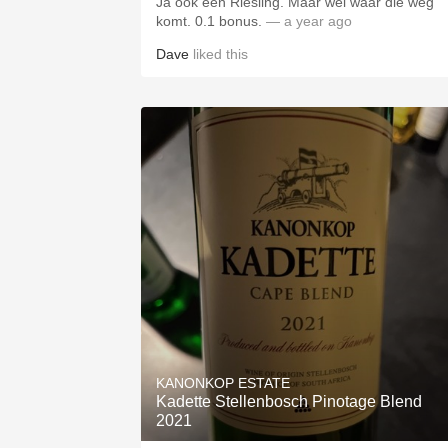
Ja ook een Riesling. Maar wel waar die weg
komt. 0.1 bonus.
— a year ago
Dave
liked this
KANONKOP ESTATE
Kadette Stellenbosch Pinotage Blend
2021