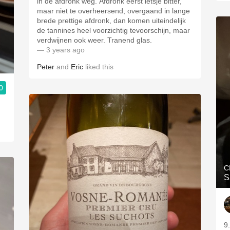
in de afdronk weg. Afdronk eerst ietsje bitter,
maar niet te overheersend, overgaand in lange
brede prettige afdronk, dan komen uiteindelijk
de tannines heel voorzichtig tevoorschijn, maar
verdwijnen ook weer. Tranend glas.
— 3 years ago
Peter
and
Eric
liked this
0
.
C
S
9