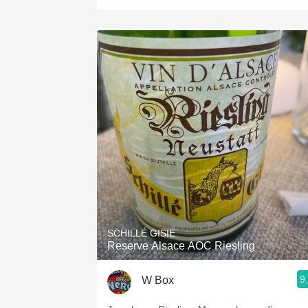
SCHILLÉ GISIE
Reserve Alsace AOC Riesling
9
W Box