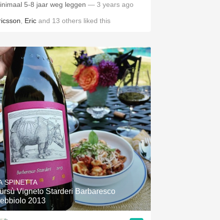
inimaal 5-8 jaar weg leggen
— 3 years ago
ricsson
,
Eric
and
13
others
liked this
A SPINETTA
ürsù Vigneto Starderi Barbaresco
ebbiolo 2013