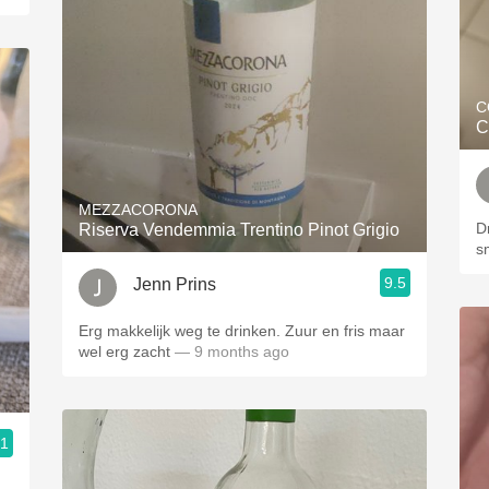
C
C
MEZZACORONA
D
Riserva Vendemmia Trentino Pinot Grigio
s
9.5
Jenn Prins
Erg makkelijk weg te drinken. Zuur en fris maar
wel erg zacht
— 9 months ago
.1