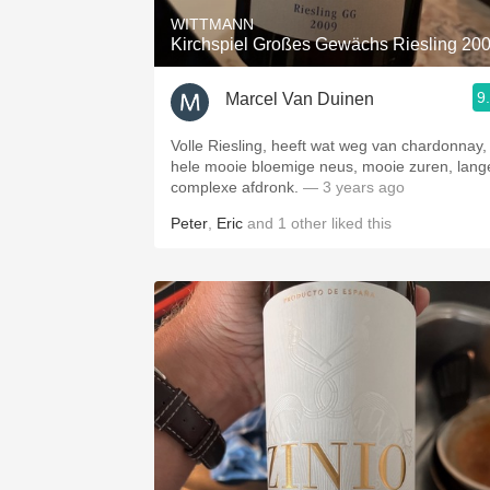
WITTMANN
Kirchspiel Großes Gewächs Riesling 20
9
Marcel Van Duinen
Volle Riesling, heeft wat weg van chardonnay,
hele mooie bloemige neus, mooie zuren, lang
complexe afdronk.
— 3 years ago
Peter
,
Eric
and
1
other
liked this