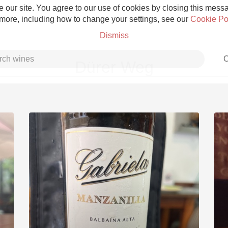
 our site. You agree to our use of cookies by closing this messag
 more, including how to change your settings, see our
Cookie Po
Dismiss
C
Dürer Weg
Grower Champagne
Etna Rosso
Skin Contact