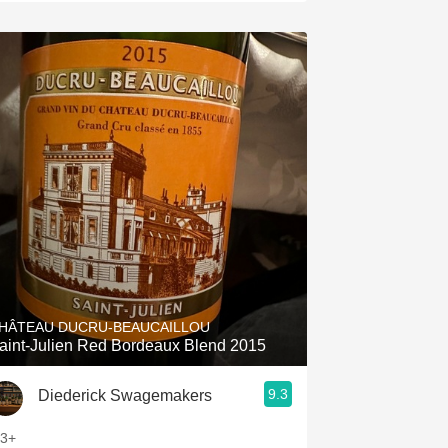
HÂTEAU DUCRU-BEAUCAILLOU
aint-Julien Red Bordeaux Blend 2015
9.3
Diederick Swagemakers
.3+