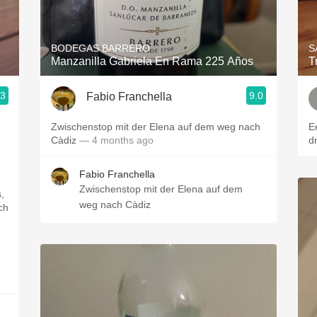
Acidity
2010 Chablis
BODEGAS BARRERO
S
Manzanilla Gabriela En Rama 225 Años
T
Oregon Pinot
.3
9.0
Fabio Franchella
Coravin
Zwischenstop mit der Elena auf dem weg nach
E
Càdiz
— 4 months ago
d
Fabio Franchella
Zwischenstop mit der Elena auf dem
,
weg nach Càdiz
ch