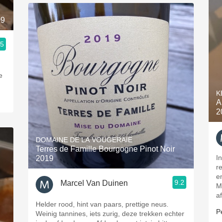
09
.5
e
K
A
2
DOMAINE DE LA VOUGERAIE
Terres de Famille Bourgogne Pinot Noir
I
2019
re
e
9.2
Marcel Van Duinen
M
a
Helder rood, hint van paars, prettige neus.
P
Weinig tannines, iets zurig, deze trekken echter