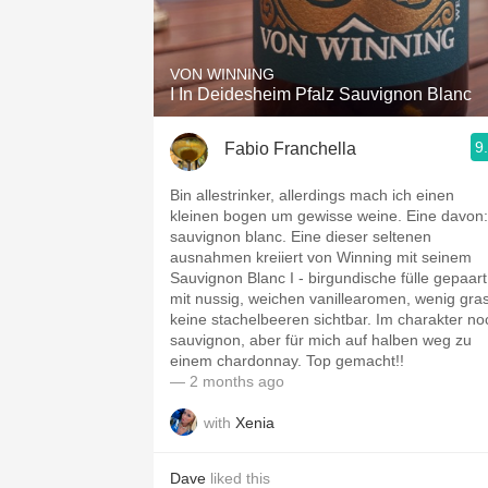
1982 Bordeaux
Oaky
VON WINNING
I In Deidesheim Pfalz Sauvignon Blanc
QPR
9
Fabio Franchella
Buttery
Bin allestrinker, allerdings mach ich einen
kleinen bogen um gewisse weine. Eine davon:
sauvignon blanc. Eine dieser seltenen
ausnahmen kreiiert von Winning mit seinem
Sauvignon Blanc I - birgundische fülle gepaart
mit nussig, weichen vanillearomen, wenig gras
keine stachelbeeren sichtbar. Im charakter no
sauvignon, aber für mich auf halben weg zu
einem chardonnay. Top gemacht!!
— 2 months ago
with
Xenia
Dave
liked this