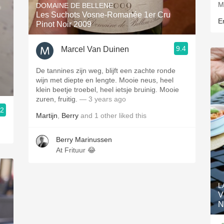
M
DOMAINE DE BELLENE
Les Suchots Vosne-Romanée 1er Cru
E
Pinot Noir 2009
9.4
Marcel Van Duinen
De tannines zijn weg, blijft een zachte ronde
wijn met diepte en lengte. Mooie neus, heel
klein beetje troebel, heel ietsje bruinig. Mooie
zuren, fruitig.
— 3 years ago
.2
Martijn
,
Berry
and
1
other
liked this
Berry Marinussen
At Frituur 😂
L
V
N