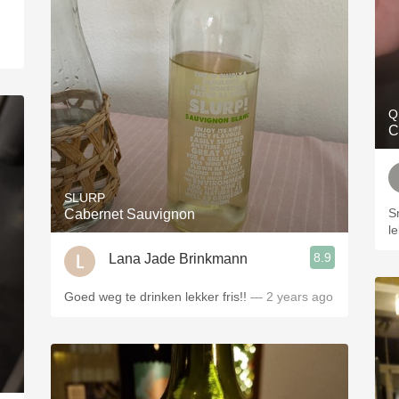
Q
C
SLURP
S
Cabernet Sauvignon
l
8.9
Lana Jade Brinkmann
Goed weg te drinken lekker fris!!
— 2 years ago