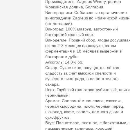
Производитель: Zagreus Winery, регион
Фракийская долина, Болгария.​
Виноградники: Собственные органические
виноградники Zagreus во Фракийской низин
(юг Болгарии).​
Виноград: 100% мавруд, автохтонный
болгарский красный сорт.​
Виноделие: Поздний сбор, ягоды досушива
около 2-3 месяцев на воздухе, затем
ферментация и 18 месяцев выдержки в
болгарском дубе.​
Алкоголь: 14,8% об.​
Сахар: Сухое вино; ощущается лёгкая
сладость за счёт высокой спелости и
сушёного винограда, а не остаточного
сахара.​
Цвет: Глубокий гранатово‑рубиновый, почти
чернильный.​
Аромат: Спелая тёмная слива, ежевика,
чёрная смородина, изюм, чёрный перец,
шоколад, кофе, ваниль, немного дыма и
сухофруктов.​
Вкус: Полнотелое, плотное, с бархатными, 
насыщенными танинами, хорошей