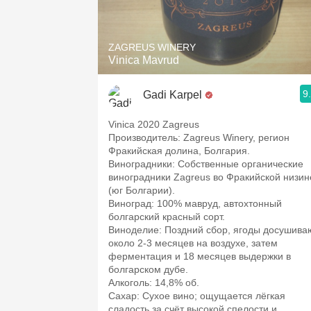
1982 Bordeaux
Oaky
ZAGREUS WINERY
Vinica Mavrud
QPR
9
Gadi Karpel
Buttery
Vinica 2020 Zagreus
Производитель: Zagreus Winery, регион
Фракийская долина, Болгария.​
Виноградники: Собственные органические
виноградники Zagreus во Фракийской низин
(юг Болгарии).​
Виноград: 100% мавруд, автохтонный
болгарский красный сорт.​
Виноделие: Поздний сбор, ягоды досушива
около 2-3 месяцев на воздухе, затем
ферментация и 18 месяцев выдержки в
болгарском дубе.​
Алкоголь: 14,8% об.​
Сахар: Сухое вино; ощущается лёгкая
сладость за счёт высокой спелости и