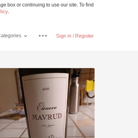
e box or continuing to use our site. To find
licy
.
ategories
Sign in / Register
Pizza
With Goat Cheese
Unicorn