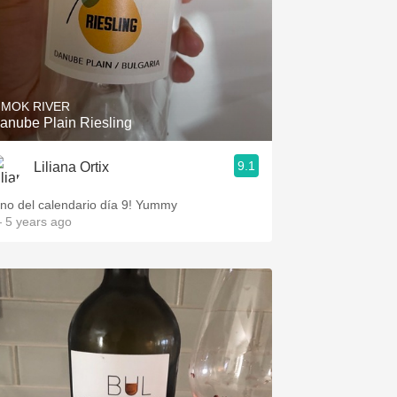
IMOK RIVER
anube Plain Riesling
9.1
Liliana Ortix
ino del calendario día 9! Yummy
 5 years ago