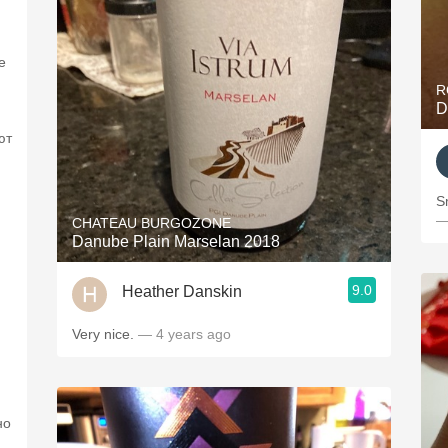
е
R
D
ют
S
—
CHATEAU BURGOZONE
Danube Plain Marselan 2018
9.0
Heather Danskin
Very nice.
— 4 years ago
но