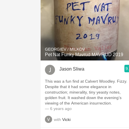
GEORGIEV / MILKOV
Pet Nat Funky Mavrud MAVRUD 2019
9
Jason Sliwa
This was a fun find at Calvert Woodley. Fizzy.
Despite that it had some elegance in
construction; minerality, tiny yeasty notes,
golden fruit. It washed down the evening’s
viewing of the American insurrection.
— 6 years ago
with
Vicki