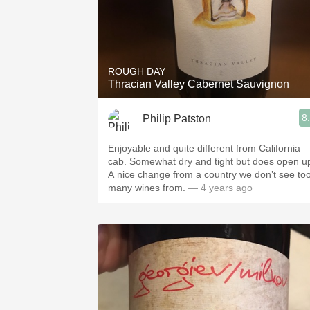
ROUGH DAY
Thracian Valley Cabernet Sauvignon
8
Philip Patston
Enjoyable and quite different from California
cab. Somewhat dry and tight but does open u
A nice change from a country we don’t see to
many wines from.
— 4 years ago