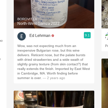
BOROVITZA
R
North-West Gamza 2022
G
9.1
Ed Lehrman
но
Wow, was not expecting much from an
P
inexpensive Bulgarian rose, but this wine
delivers. Reticent nose, but the palate bursts
with dried strawberries and a wide swath of
slightly grainy texture (from skin contact?) that
really extends the finish. Imported by East West
in Cambridge, MA. Worth finding before
summer is over.
— 2 years ago