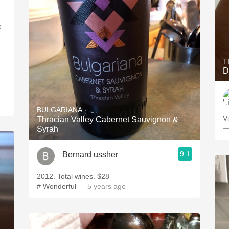
T
D
BULGARIANA
V
Thracian Valley Cabernet Sauvignon &
—
Syrah
9.1
Bernard ussher
2012. Total wines. $28
# Wonderful
— 5 years ago