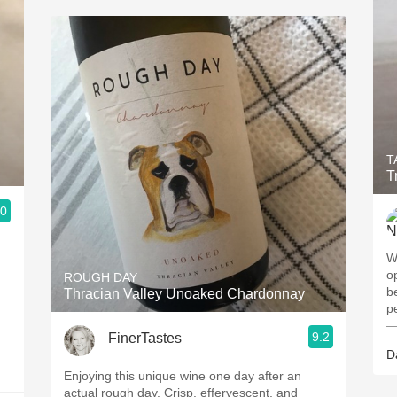
T
T
.0
W
o
ROUGH DAY
b
Thracian Valley Unoaked Chardonnay
p
—
9.2
FinerTastes
D
Enjoying this unique wine one day after an
actual rough day. Crisp, effervescent, and