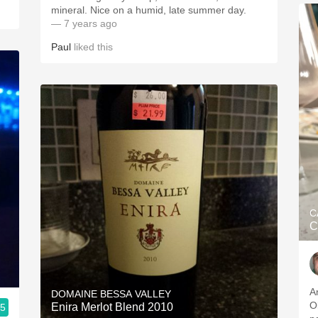
mineral. Nice on a humid, late summer day.
— 7 years ago
Paul
liked this
C
C
A
DOMAINE BESSA VALLEY
O
Enira Merlot Blend 2010
.5