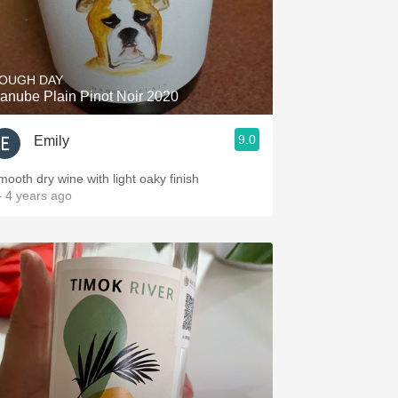
OUGH DAY
anube Plain Pinot Noir 2020
9.0
Emily
mooth dry wine with light oaky finish
 4 years ago