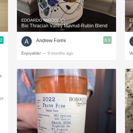
Acidity
2010 Chablis
EDOARDO MIROGLIO
E
Bio Thracian Valley Mavrud-Rubin Blend
E
Oregon Pinot
.2
8.9
Andrew Formi
Coravin
Enjoyable!
— 9 months ago
W
е
ют