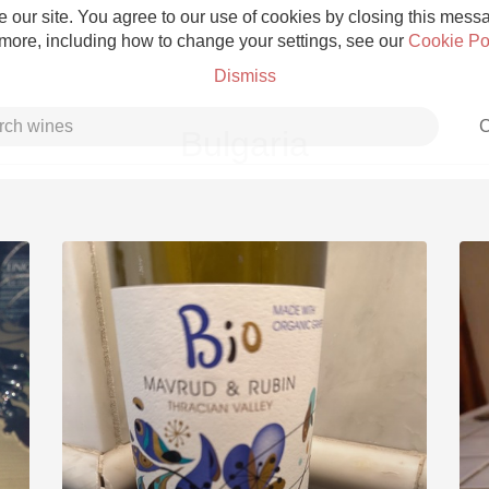
 our site. You agree to our use of cookies by closing this messag
 more, including how to change your settings, see our
Cookie Po
Dismiss
C
Bulgaria
Grower Champagne
Etna Rosso
Skin Contact