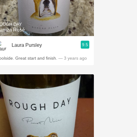
OUGH DAY
amza Rosé
9.5
Laura Pursley
oolside. Great start and finish.
— 3 years ago