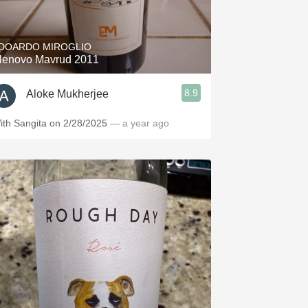
Hops
Sour Beer
DOARDO MIROGLIO
lenovo Mavrud 2011
Islay
8.9
Aloke Mukherjee
Mezcal
ith Sangita on 2/28/2025
— a year ago