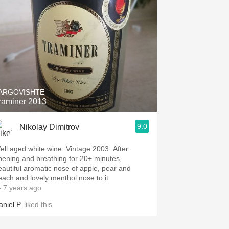
ARGOVISHTE
raminer 2013
9.0
Nikolay Dimitrov
ell aged white wine. Vintage 2003. After
pening and breathing for 20+ minutes,
eautiful aromatic nose of apple, pear and
each and lovely menthol nose to it.
 7 years ago
aniel P.
liked this