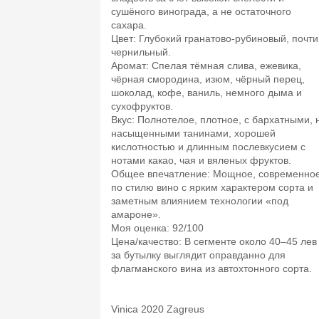
сушёного винограда, а не остаточного
сахара.​
Цвет: Глубокий гранатово‑рубиновый, почти
чернильный.​
Аромат: Спелая тёмная слива, ежевика,
чёрная смородина, изюм, чёрный перец,
шоколад, кофе, ваниль, немного дыма и
сухофруктов.​
Вкус: Полнотелое, плотное, с бархатными, 
насыщенными танинами, хорошей
кислотностью и длинным послевкусием с
нотами какао, чая и вяленых фруктов.​
Общее впечатление: Мощное, современное
по стилю вино с ярким характером сорта и
заметным влиянием технологии «под
амароне».​
Моя оценка: 92/100
Цена/качество: В сегменте около 40–45 лев
за бутылку выглядит оправданно для
флагманского вина из автохтонного сорта.​
Vinica 2020 Zagreus