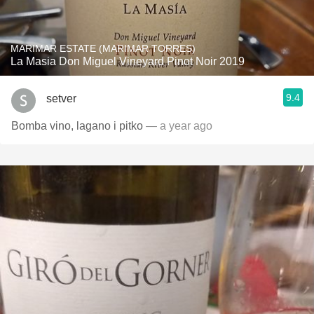
MARIMAR ESTATE (MARIMAR TORRES)
La Masia Don Miguel Vineyard Pinot Noir 2019
9.4
setver
Bomba vino, lagano i pitko
— a year ago