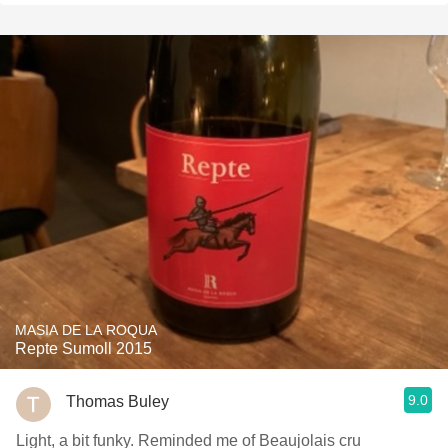
MASIA DE LA ROQUA
Repte Sumoll 2015
9.0
Thomas Buley
Light, a bit funky. Reminded me of Beaujolais cru