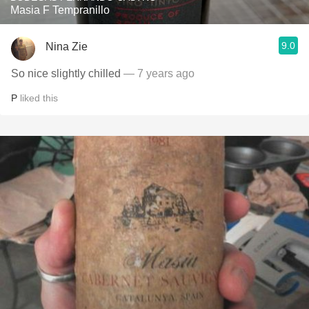
Masia F Tempranillo
9.0
Nina Zie
So nice slightly chilled
— 7 years ago
P
liked this