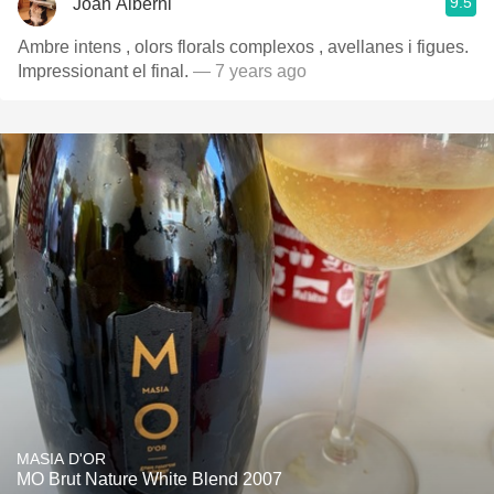
9.5
Joan Alberni
Ambre intens , olors florals complexos , avellanes i figues.
Impressionant el final.
— 7 years ago
MASIA D'OR
MO Brut Nature White Blend 2007