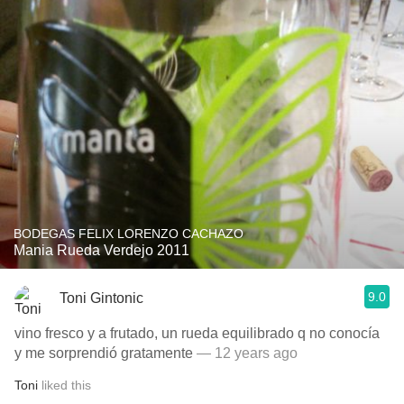
BODEGAS FELIX LORENZO CACHAZO
Mania Rueda Verdejo 2011
9.0
Toni Gintonic
vino fresco y a frutado, un rueda equilibrado q no conocía
y me sorprendió gratamente
— 12 years ago
Toni
liked this