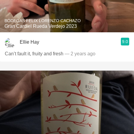
BODEGAS FELIX LORENZO CACHAZO
Gran Cardiel Rueda Verdejo 2023
9.0
Ellie Hay
Can’t fault it, fruity and fresh
— 2 years ago