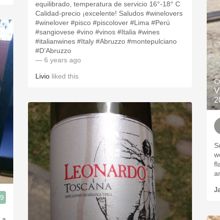
equilibrado, temperatura de servicio 16°-18° C
Calidad-precio ¡excelente! Saludos #winelovers
#winelover #pisco #piscolover #Lima #Perú
#sangiovese #vino #vinos #Italia #wines
#italianwines #Italy #Abruzzo #montepulciano
#D’Abruzzo
— 6 years ago
Livio
liked this
C
V
2
Sol
worked! Br
flavors. H
J
.9
 a