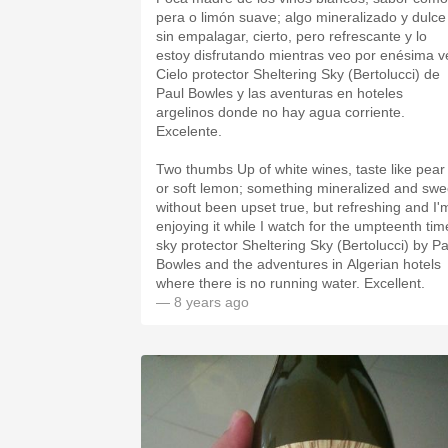
pera o limón suave; algo mineralizado y dulce
sin empalagar, cierto, pero refrescante y lo
estoy disfrutando mientras veo por enésima v
Cielo protector Sheltering Sky (Bertolucci) de
Paul Bowles y las aventuras en hoteles
argelinos donde no hay agua corriente.
Excelente.
Two thumbs Up of white wines, taste like pear
or soft lemon; something mineralized and swe
without been upset true, but refreshing and I'm
enjoying it while I watch for the umpteenth tim
sky protector Sheltering Sky (Bertolucci) by Pa
Bowles and the adventures in Algerian hotels
where there is no running water. Excellent.
— 8 years ago