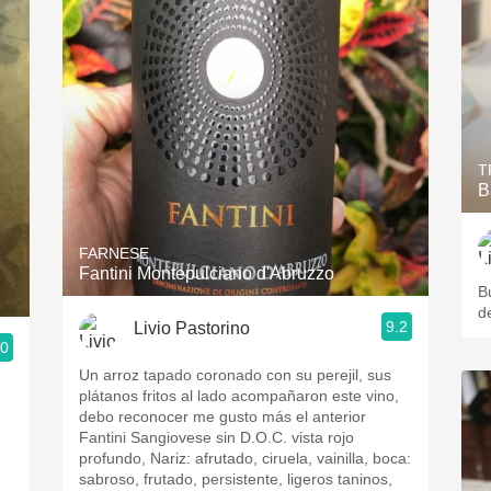
T
B
FARNESE
Fantini Montepulciano d'Abruzzo
B
d
9.2
Livio Pastorino
.0
Un arroz tapado coronado con su perejil, sus
plátanos fritos al lado acompañaron este vino,
debo reconocer me gusto más el anterior
Fantini Sangiovese sin D.O.C. vista rojo
profundo, Nariz: afrutado, ciruela, vainilla, boca:
sabroso, frutado, persistente, ligeros taninos,