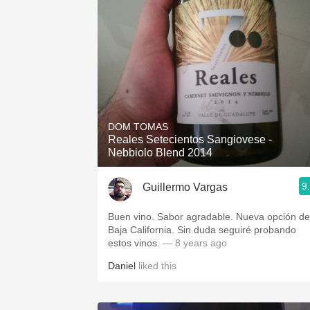
DOM TOMAS
Reales Setecientos Sangiovese -
Nebbiolo Blend 2014
9
Guillermo Vargas
Buen vino. Sabor agradable. Nueva opción de
Baja California. Sin duda seguiré probando
estos vinos.
— 8 years ago
Daniel
liked this