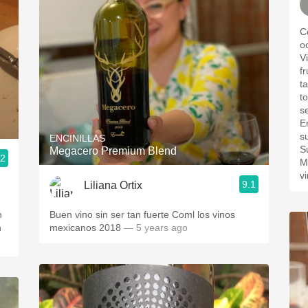
C
o
V
f
t
t
s
E
s
ENCINILLAS
S
Megacero Premium Blend
.2
M
v
9.1
Liliana Ortix
Buen vino sin ser tan fuerte Coml los vinos
n
mexicanos 2018
— 5 years ago