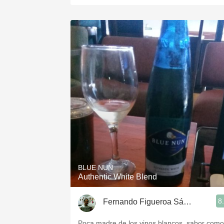
BLUE NUN
Authentic White Blend
8
Fernando Figueroa Sánchez
Poca madre de los vinos blancos, sabor como