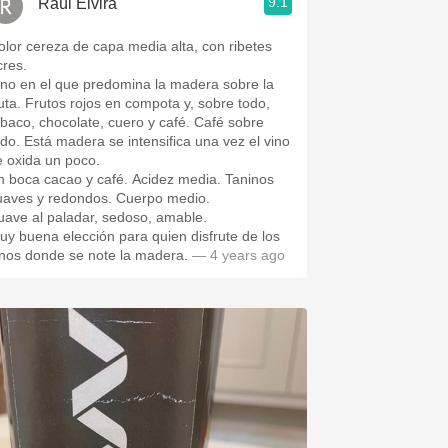
9.1
Raúl Elvira
olor cereza de capa media alta, con ribetes
cres.
ino en el que predomina la madera sobre la
ruta. Frutos rojos en compota y, sobre todo,
abaco, chocolate, cuero y café. Café sobre
odo. Está madera se intensifica una vez el vino
e oxida un poco.
n boca cacao y café. Acidez media. Taninos
uaves y redondos. Cuerpo medio.
uave al paladar, sedoso, amable.
uy buena elección para quien disfrute de los
inos donde se note la madera.
— 4 years ago