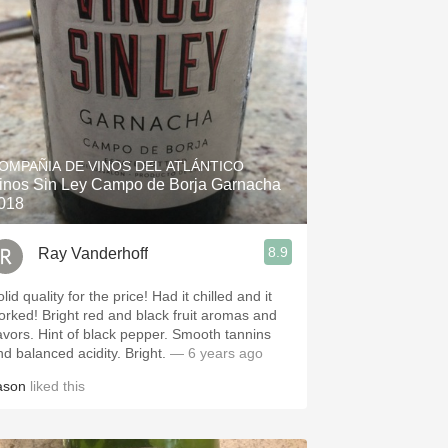
OMPAÑIA DE VINOS DEL ATLÁNTICO
inos Sin Ley Campo de Borja Garnacha
018
8.9
Ray Vanderhoff
id quality for the price! Had it chilled and it
ight red and black fruit aromas and
int of black pepper. Smooth tannins
and balanced acidity. Bright.
— 6 years ago
ason
liked this