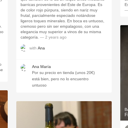
barricas provenientes del Este de Europa. Es
E
de color rojo púrpura, siendo en nariz muy
—
frutal, parcialmente especiado notándose
ligeros toques minerales. En boca es untuoso,
e.
cremoso pero sin ser empalagoso, con una
po
elegancia muy superior a vinos de su misma
categoría.
— 2 years ago
with
Ana
o
Ana María
se
Por su precio en tienda (unos 20€)
está bien, pero no lo encuentro
untuoso
B
F