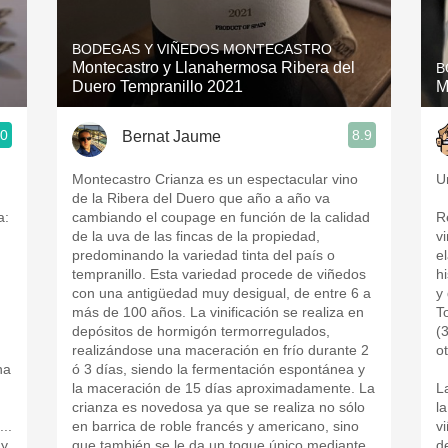
Acidity
BODEGAS Y VIÑEDOS MONTECASTRO
2010 Chablis
Montecastro y Llanahermosa Ribera del
B
Duero Tempranillo 2021
M
Oregon Pinot
.0
8.9
Bernat Jaume
Coravin
Montecastro Crianza es un espectacular vino
U
de la Ribera del Duero que año a año va
a:
cambiando el coupage en función de la calidad
R
de la uva de las fincas de la propiedad,
v
predominando la variedad tinta del país o
e
tempranillo. Esta variedad procede de viñedos
h
con una antigüedad muy desigual, de entre 6 a
y
más de 100 años. La vinificación se realiza en
T
depósitos de hormigón termorregulados,
(
realizándose una maceración en frío durante 2
ot
na
ó 3 días, siendo la fermentación espontánea y
la maceración de 15 días aproximadamente. La
L
crianza es novedosa ya que se realiza no sólo
l
..
en barrica de roble francés y americano, sino
v
 y
que también se le da un toque único mediante
d