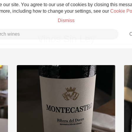
 our site. You agree to our use of cookies by closing this messag
 more, including how to change your settings, see our
Cookie Po
Dismiss
C
Vinos Sin Ley
Grower Champagne
Etna Rosso
Skin Contact