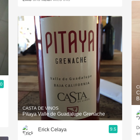
.0
C
C
B
CASTA DE VINOS
Pitaya Valle de Guadalupe Grenache
D
9.5
Erick Celaya
e