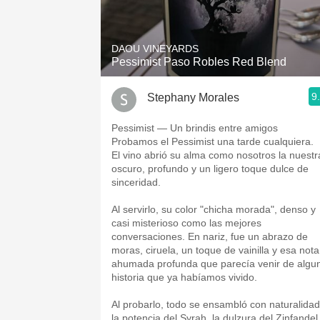
1982 Bordeaux
Oaky
DAOU VINEYARDS
Pessimist Paso Robles Red Blend
QPR
9
Stephany Morales
Buttery
Pessimist — Un brindis entre amigos
Probamos el Pessimist una tarde cualquiera.
El vino abrió su alma como nosotros la nuestr
oscuro, profundo y un ligero toque dulce de
sinceridad.
Al servirlo, su color "chicha morada", denso y
casi misterioso como las mejores
conversaciones. En nariz, fue un abrazo de
moras, ciruela, un toque de vainilla y esa nota
ahumada profunda que parecía venir de algu
historia que ya habíamos vivido.
Al probarlo, todo se ensambló con naturalidad.
la potencia del Syrah, la dulzura del Zinfandel