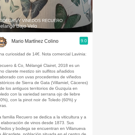
Hops
Sour Beer
ODEGAS Y VINEDOS RECUERO
elangé Bajo Velo
Islay
9.0
Mario Martínez Colino
Mezcal
na curiosidad de 14€. Nota comercial Lavinia:
ecuero & Co, Mélangé Clairet, 2018 es un
ino clarete mestizo sin sulfitos añadidos
laborado con uvas procedentes de viñedos
istóricos de Sierra de Gata (Villamiel, Cáceres)
 de los antiguos territorios de Guzquía en
oledo con la variedad serrana ojo de liebre
30%), con la pinot noir de Toledo (60%) y
ras.
a familia Recuero se dedica a la viticultura y a
a elaboración de vinos desde 1873. Sus
iñedos y bodega se encuentran en Villanueva
e Alcardete, población situada en el centro de