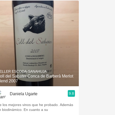
ELLER ESCODA-SANAHUJA
oll del Sabater Conca de Barberà Merlot
lend 2007
9.8
Daniela Ugarte
e los mejores vinos que he probado. Además
n biodinámico. En cuanto a su