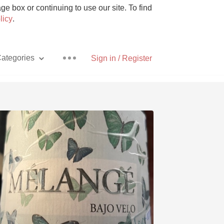
e box or continuing to use our site. To find
licy
.
ategories
Sign in / Register
Pizza
With Goat Cheese
Unicorn