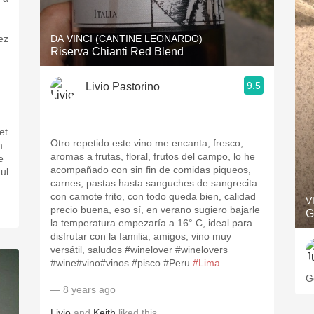
ez
DA VINCI (CANTINE LEONARDO)
Riserva Chianti Red Blend
9.5
Livio Pastorino
et
Otro repetido este vino me encanta, fresco,
aromas a frutas, floral, frutos del campo, lo he
e
acompañado con sin fin de comidas piqueos,
ul
carnes, pastas hasta sanguches de sangrecita
con camote frito, con todo queda bien, calidad
V
precio buena, eso sí, en verano sugiero bajarle
G
la temperatura empezaría a 16° C, ideal para
disfrutar con la familia, amigos, vino muy
versátil, saludos #winelover #winelovers
#wine#vino#vinos #pisco #Peru
#Lima
G
— 8 years ago
Livio
and
Keith
liked this