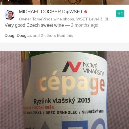
MICHAEL COOPER DipWSET
9.1
Owner TomeVinos wine shops, WSET Level 3, Blogger www
Very good Czech sweet wine
— 2 months ago
Doug
,
Douglas
and
2
others
liked this