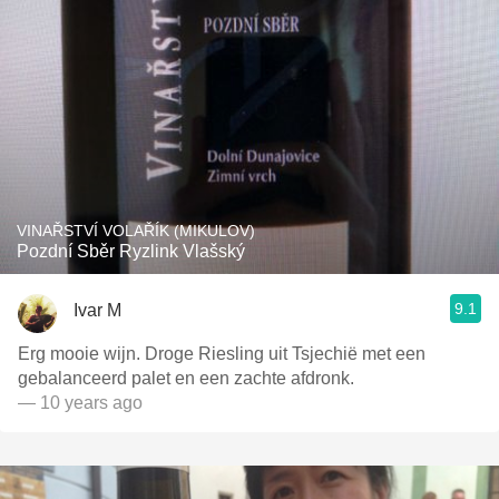
VINAŘSTVÍ VOLAŘÍK (MIKULOV)
Pozdní Sběr Ryzlink Vlašský
9.1
Ivar M
Erg mooie wijn. Droge Riesling uit Tsjechië met een
gebalanceerd palet en een zachte afdronk.
— 10 years ago