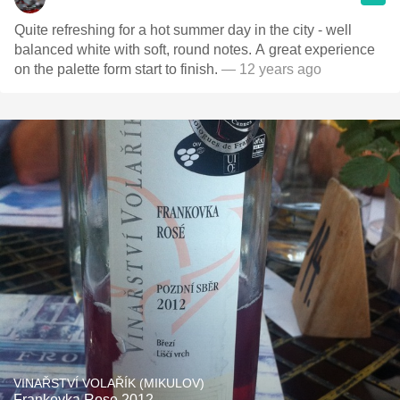
Quite refreshing for a hot summer day in the city - well
balanced white with soft, round notes. A great experience
on the palette form start to finish.
— 12 years ago
VINAŘSTVÍ VOLAŘÍK (MIKULOV)
Frankovka Rose 2012