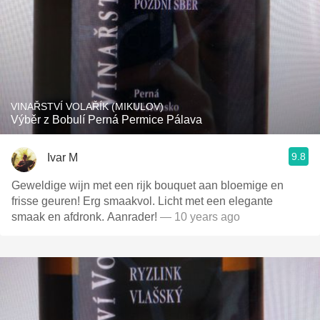
VINAŘSTVÍ VOLAŘÍK (MIKULOV)
Výběr z Bobulí Perná Permice Pálava
9.8
Ivar M
Geweldige wijn met een rijk bouquet aan bloemige en
frisse geuren! Erg smaakvol. Licht met een elegante
smaak en afdronk. Aanrader!
— 10 years ago