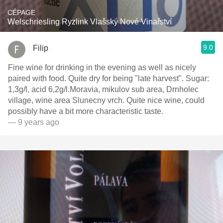
CÉPAGE
Welschriesling Ryzlink Vlašský Nové Vinařství
9.0
Filip
Fine wine for drinking in the evening as well as nicely
paired with food. Quite dry for being "late harvest". Sugar:
1,3g/l, acid 6,2g/l.Moravia, mikulov sub area, Drnholec
village, wine area Slunecny vrch. Quite nice wine, could
possibly have a bit more characteristic taste.
— 9 years ago