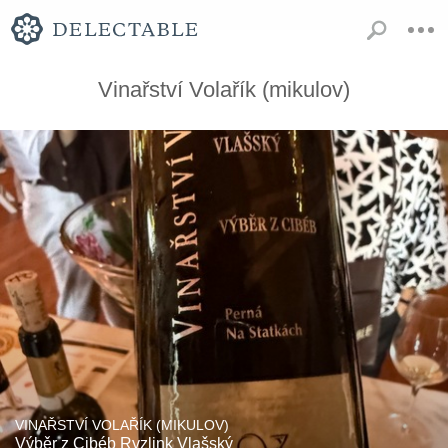
Vinařství Volařík (mikulov)
VINAŘSTVÍ VOLAŘÍK (MIKULOV)
Výběr z Cibéb Ryzlink Vlašský