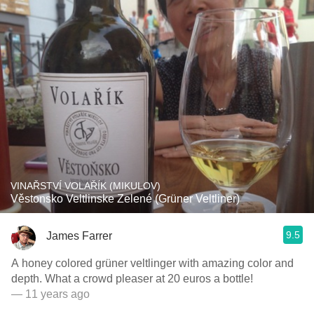
VINAŘSTVÍ VOLAŘÍK (MIKULOV)
Věstonsko Veltlinske Zelené (Grüner Veltliner)
9.5
James Farrer
A honey colored grüner veltlinger with amazing color and
depth. What a crowd pleaser at 20 euros a bottle!
— 11 years ago