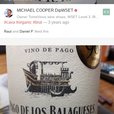
MICHAEL COOPER DipWSET
8.9
Owner TomeVinos wine shops, WSET Level 3, Blogger www
#cava
#organic
#brut
— 3 years ago
Raul
and
Daniel P.
liked this