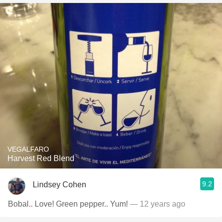
VEGALFARO
Harvest Red Blend
9.2
Lindsey Cohen
Bobal.. Love! Green pepper.. Yum!
— 12 years ago