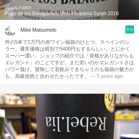
VEGALFARO
Pago de los Balagueses Utiel-Requena Syrah 2016
9.0
Mike Matsumoto
件の5本で1万円の赤ワイン福袋のひとつ、スペインのシ
ラー。通常価格は税別で5400円もするらしい。とにかく
スーパー濃い。ショップの紹介では「骨格がありながらも
エレガント」のことですが、まだ若いのかエレガントさは
パワー負け。冒険して若飲みできちゃうのも福袋の魅力か
も。高級焼肉と合わせたかったです。
— 5 years ago