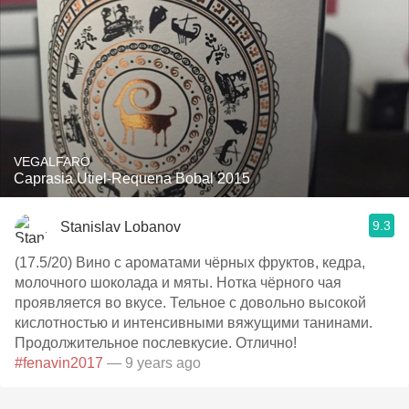
VEGALFARO
Caprasia Utiel-Requena Bobal 2015
9.3
Stanislav Lobanov
(17.5/20) Вино с ароматами чёрных фруктов, кедра,
молочного шоколада и мяты. Нотка чёрного чая
проявляется во вкусе. Тельное с довольно высокой
кислотностью и интенсивными вяжущими танинами.
Продолжительное послевкусие. Отлично!
#fenavin2017
— 9 years ago