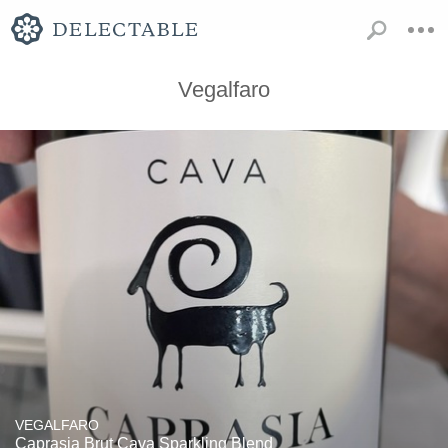
Vegalfaro
VEGALFARO
Caprasia Brut Cava Sparkling Blend