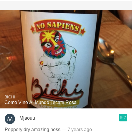
BICHI
Como Vino Al Mundo Tecate Rosa
9.7
Mjaouu
Peppery dry amazing ness
— 7 years ago