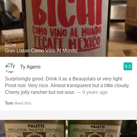
BICHI
Gran Listan Como Vino Al Mundo
9.2
Ty Agens
Surprisingly good. Drink it as a Beaujolais or very light
Pinot noir. Very nice. Almost transparent but a little cloudy.
Cherry jolly rancher but not sour.
— 9 years ago
Tom
liked this