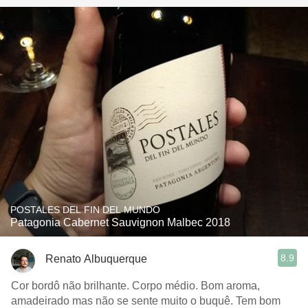
POSTALES DEL FIN DEL MUNDO
Patagonia Cabernet Sauvignon Malbec 2018
8.9
Renato Albuquerque
Cor bordô não brilhante. Corpo médio. Bom aroma,
amadeirado mas não se sente muito o buquê. Tem bom