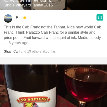
BODEGA DEL FIN DEL MUNDO
Single Vineyard Tannat 2015
9.3
Eric
This is the Cab Franc not the Tannat. Nice new world Cab
Franc. Think Palazzo Cab Franc for a similar style and
price point. Fruit forward with a squirt of ink. Medium body.
— 8 years ago
Shay
,
Carl
and
19
others
liked this