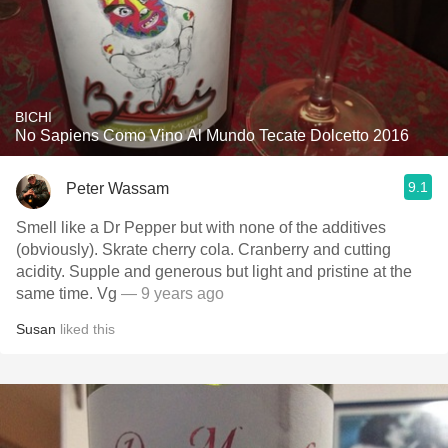
BICHI
No Sapiens Como Vino Al Mundo Tecate Dolcetto 2016
9.1
Peter Wassam
Smell like a Dr Pepper but with none of the additives
(obviously). Skrate cherry cola. Cranberry and cutting
acidity. Supple and generous but light and pristine at the
same time. Vg
— 9 years ago
Susan
liked this