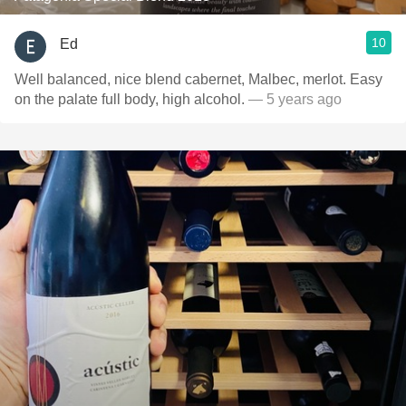
10
Ed
Well balanced, nice blend cabernet, Malbec, merlot. Easy
on the palate full body, high alcohol.
— 5 years ago