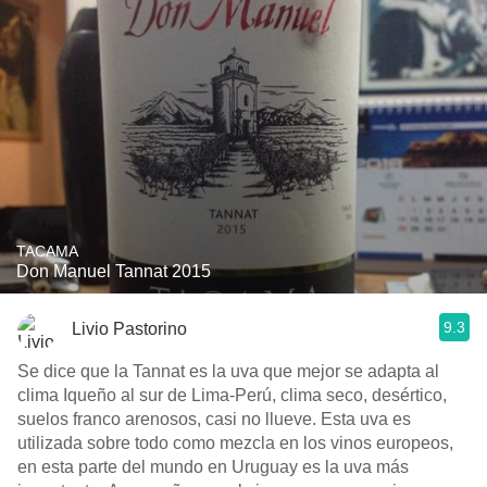
TACAMA
Don Manuel Tannat 2015
9.3
Livio Pastorino
Se dice que la Tannat es la uva que mejor se adapta al
clima Iqueño al sur de Lima-Perú, clima seco, desértico,
suelos franco arenosos, casi no llueve. Esta uva es
utilizada sobre todo como mezcla en los vinos europeos,
en esta parte del mundo en Uruguay es la uva más