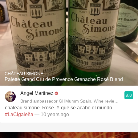
CHÂTEAU SIMONE
Palette Grand Cru de Provence Grenache Rosé Blend
Angel Martinez
9.8
Brand ambassador GHMumm Spain, Wine reviewer www.thel
chateau simone. Rose. Y que se acabe el mundo.
#LaCigaleña
— 10 years ago