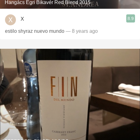
Hangács Egri Bikavér Red Blend 2015
8.9
X
estilo shyraz nuevo mundo
— 8 years ago