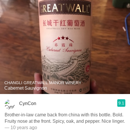
CHANGLI GREATWALL MANOR WINERY
Cabernet Sauvignon
9.1
CynCon
Brother-in-law came back from china with this bottle. Bold.
Fruity nose at the front. Spicy, oak, and pepper. Nice linger.
— 10 years ago