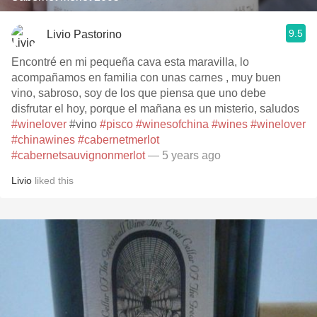
9.5
Livio Pastorino
Encontré en mi pequeña cava esta maravilla, lo
acompañamos en familia con unas carnes , muy buen
vino, sabroso, soy de los que piensa que uno debe
disfrutar el hoy, porque el mañana es un misterio, saludos
#winelover
#vino
#pisco
#winesofchina
#wines
#winelover
#chinawines
#cabernetmerlot
#cabernetsauvignonmerlot
— 5 years ago
Livio
liked this