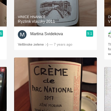
Acidity
2010 Chablis
VINICE HNANICE
D
Ryzlink vlassky 2011
V
Oregon Pinot
.5
9.1
Martina Svidekova
Coravin
Veltlinske zelene :-)
— 7 years ago
T
for a w
w