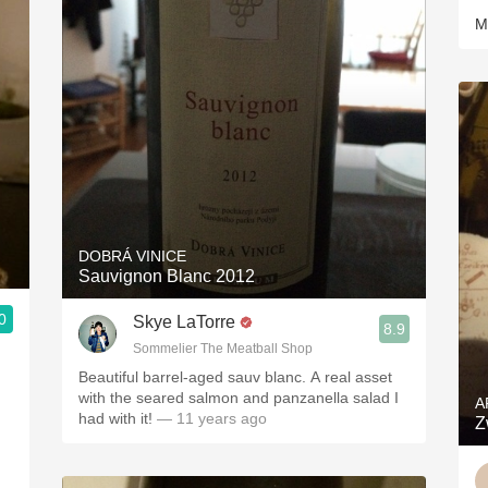
M
DOBRÁ VINICE
Sauvignon Blanc 2012
0
Skye LaTorre
8.9
Sommelier The Meatball Shop
Beautiful barrel-aged sauv blanc. A real asset
with the seared salmon and panzanella salad I
A
had with it!
— 11 years ago
Z