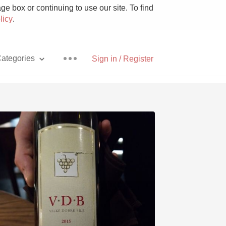
e box or continuing to use our site. To find
licy
.
ategories
Sign in / Register
Pizza
With Goat Cheese
Unicorn