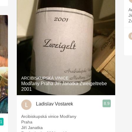
A
J
Z
ARCIBISKUPSKÁ VINICE
Modřany Praha Jiří Janatka Zweigeltrebe
2001
8.9
Ladislav Vostarek
Arcibiskupská vinice Modřany
.1
Praha
Jiří Janatka