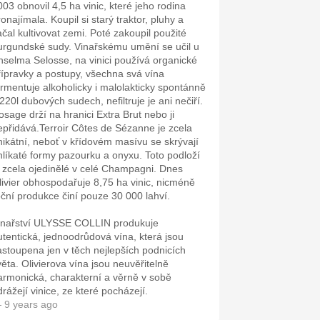
003 obnovil 4,5 ha vinic, které jeho rodina
onajímala. Koupil si starý traktor, pluhy a
ačal kultivovat zemi. Poté zakoupil použité
urgundské sudy. Vinařskému umění se učil u
nselma Selosse, na vinici používá organické
řípravky a postupy, všechna svá vína
ermentuje alkoholicky i malolakticky spontánně
 220l dubových sudech, nefiltruje je ani nečiří.
osage drží na hranici Extra Brut nebo ji
epřidává.Terroir Côtes de Sézanne je zcela
nikátní, neboť v křídovém masívu se skrývají
hlíkaté formy pazourku a onyxu. Toto podloží
e zcela ojedinělé v celé Champagni. Dnes
livier obhospodařuje 8,75 ha vinic, nicméně
oční produkce činí pouze 30 000 lahví.
inařství ULYSSE COLLIN produkuje
utentická, jednoodrůdová vína, která jsou
astoupena jen v těch nejlepších podnicích
věta. Olivierova vína jsou neuvěřitelně
armonická, charakterní a věrně v sobě
drážejí vinice, ze které pocházejí.
 9 years ago