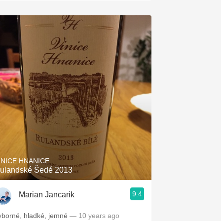
INICE HNANICE
ulandské Šedé 2013
9.4
Marian Jancarik
yborné, hladké, jemné
— 10 years ago