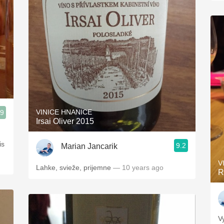
VINICE HNANICE
.9
Irsai Oliver 2015
is
9.2
Marian Jancarik
V
Lahke, svieže, prijemne
— 10 years ago
R
V