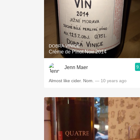
DOBRÁ VINICE
Créme de Pinot Noir 2014
9
Jenn Maer
Almost like cider. Nom.
— 10 years ago