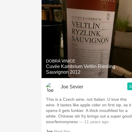
DOBRÁ VINICE
Cuvée Kambrium Veltlin Riesling
Sauvignon 2012
1
Joe Sevier
This is a Czech wine, not Italian. U love this
wine. It tastes like apple cider on first sip, as it
opens it gets funkier. A thick mouthfeel for a
white. Chinese stir fry brings out a super good
sour/lemonyness
— 11 years ago
Joe
liked this