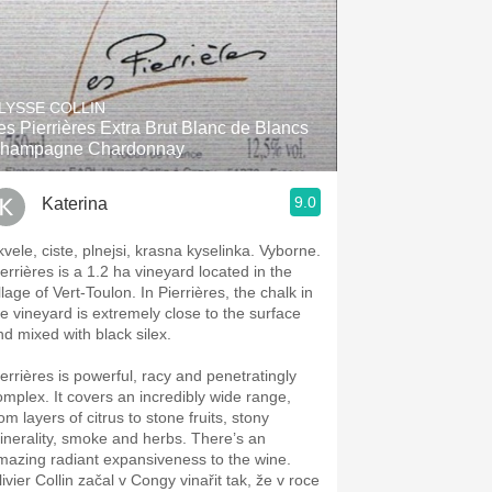
LYSSE COLLIN
es Pierrières Extra Brut Blanc de Blancs
hampagne Chardonnay
9.0
Katerina
kvele, ciste, plnejsi, krasna kyselinka. Vyborne.
ierrières is a 1.2 ha vineyard located in the
llage of Vert-Toulon. In Pierrières, the chalk in
he vineyard is extremely close to the surface
nd mixed with black silex.
ierrières is powerful, racy and penetratingly
omplex. It covers an incredibly wide range,
om layers of citrus to stone fruits, stony
inerality, smoke and herbs. There’s an
mazing radiant expansiveness to the wine.
ivier Collin začal v Congy vinařit tak, že v roce