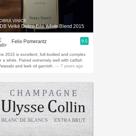
Hops
Sour Beer
OBRÁ VINICE
DB Velké Dobré Bílé White Blend 2015
Islay
9.5
Felix Pomerantz
Mezcal
he 2015 is excellent, full-bodied and complex
hite. Paired extremely well with catfish
/wasabi and leek oil garnish.
— 7 years ago