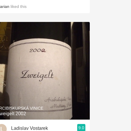
arian
liked this
RCIBISKUPSKÁ VINICE
weigelt 2002
9.0
Ladislav Vostarek