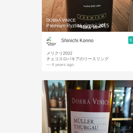
1982 Bordeaux
Oaky
DOBRÁ VINICE
Premium Ryzlink rýnský 2015
QPR
9
Shinichi Konno
Buttery
メリクリ2022
チェコスロバキアのリースリング
— 4 years ago