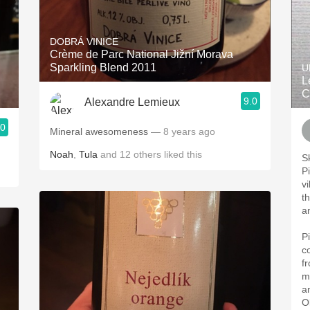
DOBRÁ VINICE
Crème de Parc National Jižní Morava
Sparkling Blend 2011
U
L
C
9.0
Alexandre Lemieux
.0
Mineral awesomeness
— 8 years ago
Noah
,
Tula
and
12
others
liked this
S
P
vi
t
a
P
c
fr
m
a
Ol