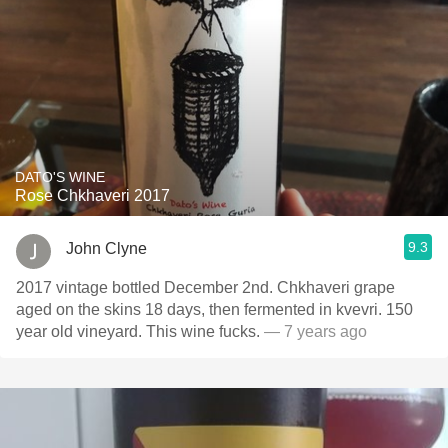
DATO'S WINE
Rose Chkhaveri 2017
9.3
John Clyne
2017 vintage bottled December 2nd. Chkhaveri grape
aged on the skins 18 days, then fermented in kvevri. 150
year old vineyard. This wine fucks.
— 7 years ago