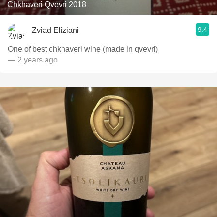
Chkhaveri Qvevri 2018
9.4
Zviad Eliziani
One of best chkhaveri wine (made in qvevri)
— 2 years ago