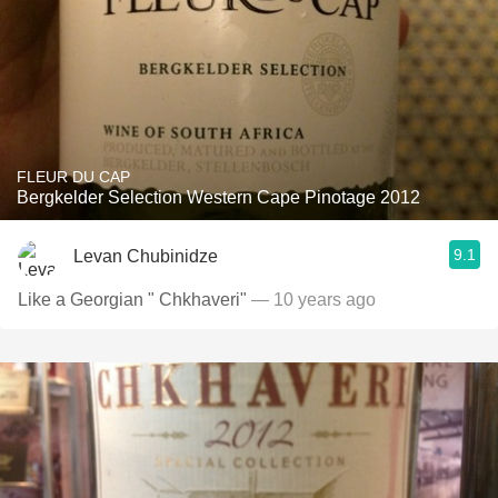
FLEUR DU CAP
Bergkelder Selection Western Cape Pinotage 2012
9.1
Levan Chubinidze
Like a Georgian " Chkhaveri"
— 10 years ago