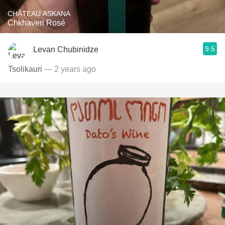
CHÂTEAU ASKANA
Chkhaveri Rosé
9.5
Levan Chubinidze
Tsolikauri
— 2 years ago