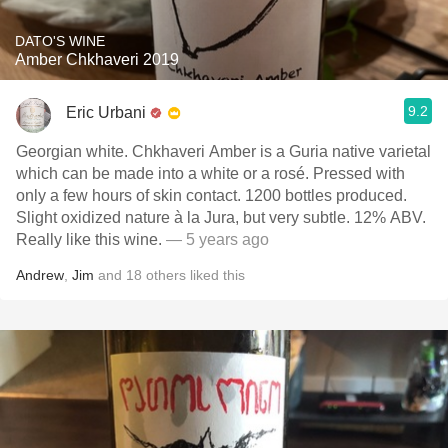
DATO'S WINE
Amber Chkhaveri 2019
9.2
Eric Urbani
Georgian white. Chkhaveri Amber is a Guria native varietal
which can be made into a white or a rosé. Pressed with
only a few hours of skin contact. 1200 bottles produced.
Slight oxidized nature à la Jura, but very subtle. 12% ABV￼.
Really like this wine.
— 5 years ago
Andrew
,
Jim
and
18
others
liked this