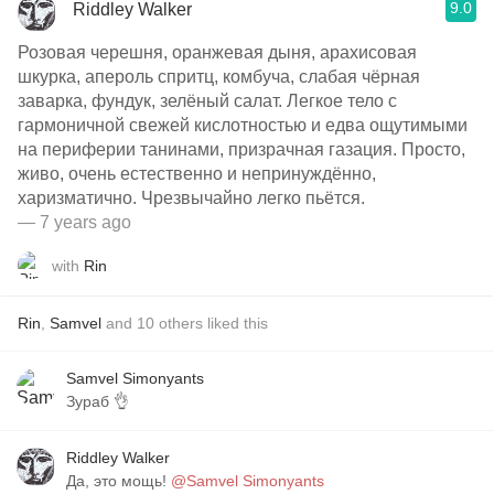
9.0
Riddley Walker
Розовая черешня, оранжевая дыня, арахисовая
шкурка, апероль спритц, комбуча, слабая чёрная
заварка, фундук, зелёный салат. Легкое тело с
гармоничной свежей кислотностью и едва ощутимыми
на периферии танинами, призрачная газация. Просто,
живо, очень естественно и непринуждённо,
харизматично. Чрезвычайно легко пьётся.
— 7 years ago
with
Rin
Rin
,
Samvel
and
10
others
liked this
Samvel Simonyants
Зураб 👌
Riddley Walker
Да, это мощь!
@Samvel Simonyants