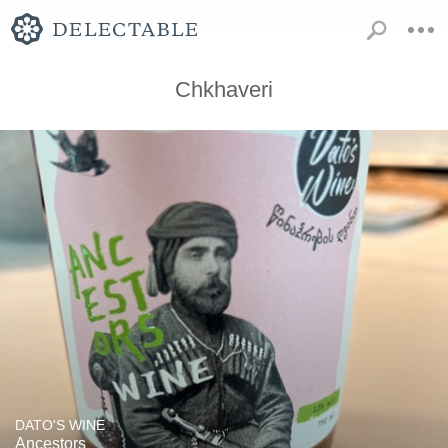
Chkhaveri
DATO'S WINE
Ancestors