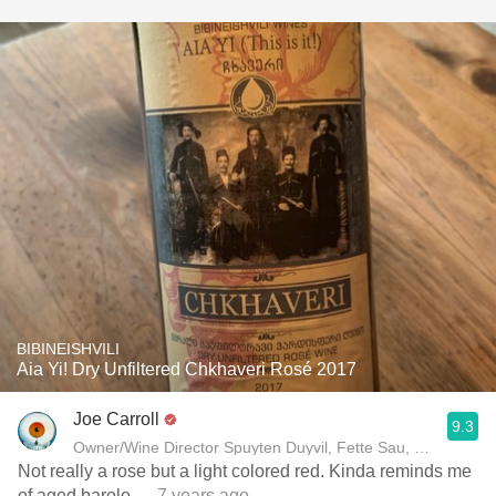
BIBINEISHVILI
Aia Yi! Dry Unfiltered Chkhaveri Rosé 2017
Joe Carroll
9.3
Owner/Wine Director Spuyten Duyvil, Fette Sau, St. Anselm 
Not really a rose but a light colored red. Kinda reminds me
of aged barolo
— 7 years ago