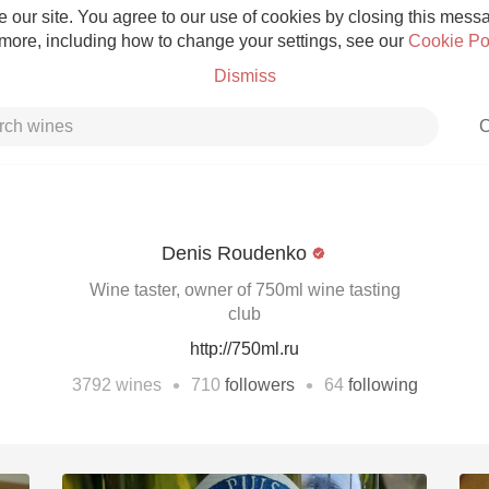
 our site. You agree to our use of cookies by closing this messag
 more, including how to change your settings, see our
Cookie Po
Dismiss
C
Denis Roudenko
Grower Champagne
Wine taster, owner of 750ml wine tasting
club
http://750ml.ru
•
•
3792
wines
710
followers
64
following
Etna Rosso
Skin Contact