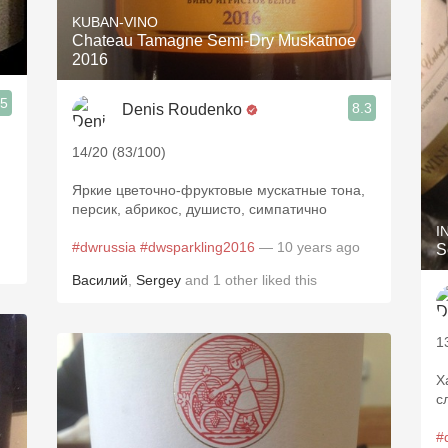
KUBAN-VINO
Chateau Tamagne Semi-Dry Muskatnoe
2016
.5
8.3
Denis Roudenko
14/20 (83/100)
Яркие цветочно-фруктовые мускатные тона,
персик, абрикос, душисто, симпатично
I
#dwrussia
#dwsparkling2016
— 10 years ago
S
Василий
,
Sergey
and
1
other
liked this
1
Х
с
#