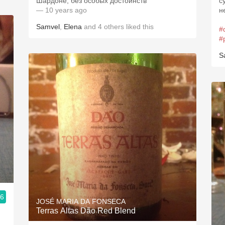
Шардоне, без особых достоинств
с
— 10 years ago
н
Samvel
,
Elena
and
4
others
liked this
#
#
S
.6
JOSÉ MARIA DA FONSECA
Terras Altas Dão Red Blend