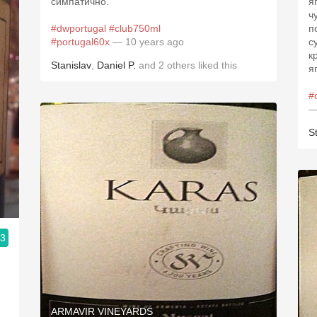
симпатично.
я
ч
#dwportugal
#club750ml
пор
#portugal60x
— 10 years ago
с
к
Stanislav
,
Daniel P.
and
2
others
liked this
я
#
—
S
.3
ARMAVIR VINEYARDS