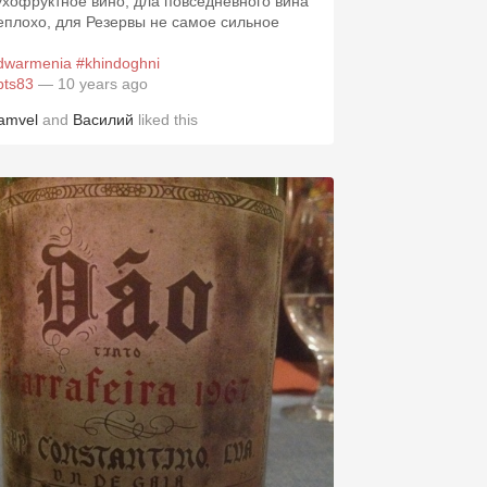
ухофруктное вино, дла повседневного вина
еплохо, для Резервы не самое сильное
dwarmenia
#khindoghni
pts83
— 10 years ago
amvel
and
Василий
liked this