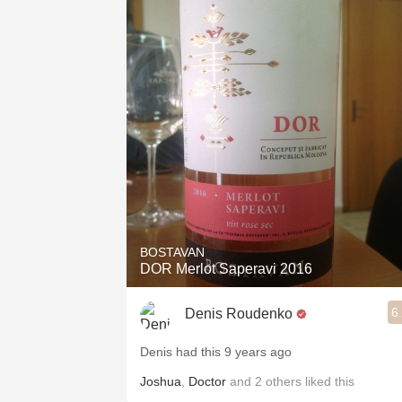
1982 Bordeaux
Oaky
QPR
Buttery
BOSTAVAN
DOR Merlot Saperavi 2016
6
Denis Roudenko
Denis had this 9 years ago
Joshua
,
Doctor
and
2
others
liked this