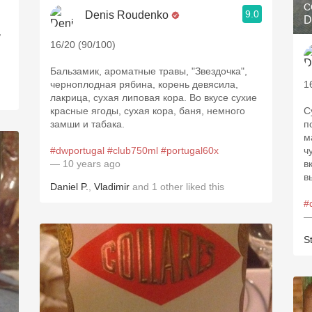
C
9.0
Denis Roudenko
D
,
16/20 (90/100)
Бальзамик, ароматные травы, "Звездочка",
черноплодная рябина, корень девясила,
1
лакрица, сухая липовая кора. Во вкусе сухие
красные ягоды, сухая кора, баня, немного
С
замши и табака.
п
м
#dwportugal
#club750ml
#portugal60x
ч
— 10 years ago
в
в
Daniel P.
,
Vladimir
and
1
other
liked this
#
—
S