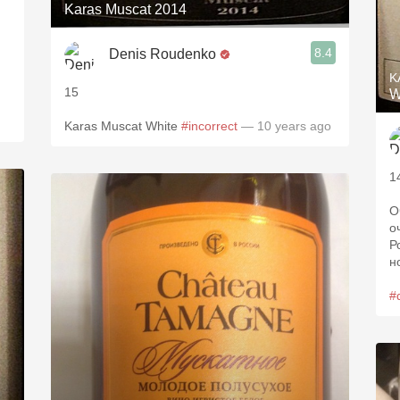
Karas Muscat 2014
.
8.4
Denis Roudenko
K
15
W
Karas Muscat White
#incorrect
— 10 years ago
1
О
о
Р
н
#