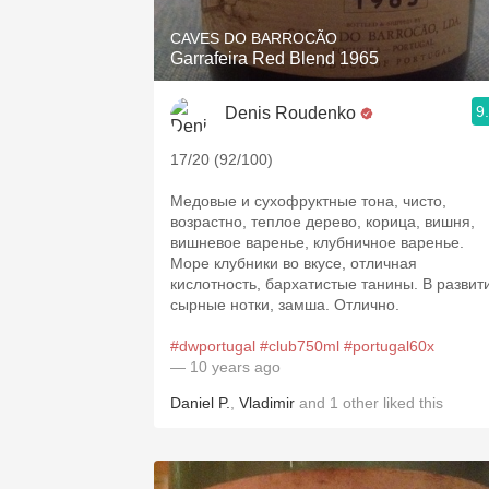
CAVES DO BARROCÃO
Garrafeira Red Blend 1965
9
Denis Roudenko
17/20 (92/100)
Медовые и сухофруктные тона, чисто,
возрастно, теплое дерево, корица, вишня,
вишневое варенье, клубничное варенье.
Море клубники во вкусе, отличная
кислотность, бархатистые танины. В развит
сырные нотки, замша. Отлично.
#dwportugal
#club750ml
#portugal60x
— 10 years ago
Daniel P.
,
Vladimir
and
1
other
liked this