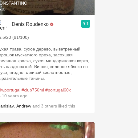
ONSTANTINO
âo
9.1
Denis Roudenko
6.5/20 (91/100)
ухая трава, сухое дерево, выветренный
орошок мускатного ореха, засохшая
асляная краска, сухая мандариновая корка,
уть сладковатый. Вишня, зеленое яблоко во
кусе, ягодно, с живой кислотностью,
ыразительные танины.
dwportugal
#club750ml
#portugal60x
 10 years ago
tanislav
,
Andrew
and
3
others
liked this