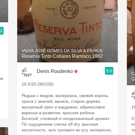
.2
VIUVA JOSÉ GOMES DA SILVA & FILHOS
Reserva Tinto Collares Ramisco 1967
9.0
Denis Roudenko
C
ии
G
16.5/20 (90/100)
Редька с медом, валериана, свежий корень
хрена с землей, ваниль, старое дерево,
мускатный орех и кардамон, абрикосовое
1
варенье в развитии, красная рябина.
Богатый, сложный и неоднозначный аромат.
С
По ощущениям слегка off dry, высокая
п
кислотность, чуть суховато во рту, интересно,
т