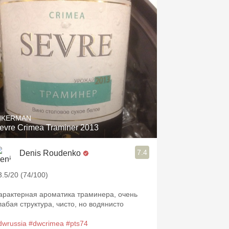
NKERMAN
evre Crimea Traminer 2013
7.4
Denis Roudenko
3.5/20 (74/100)
арактерная ароматика траминера, очень
лабая структура, чисто, но водянисто
dwrussia
#dwcrimea
#pts74