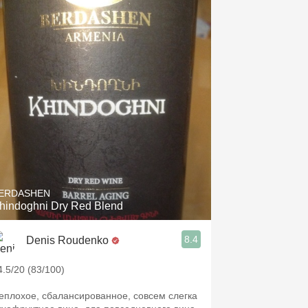
Hops
Sour Beer
Islay
Mezcal
ERDASHEN
hindoghni Dry Red Blend
8.4
Denis Roudenko
4.5/20 (83/100)
еплохое, сбалансированное, совсем слегка