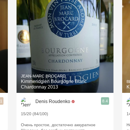
Acidity
2010 Chablis
Oregon Pinot
Coravin
JEAN-MARC BROCARD
Kimmeridgien Bourgogne Blanc
B
Chardonnay 2013
K
.1
8.4
Denis Roudenko
15/20 (84/100)
1
Очень простое, достаточно аккуратное
Н