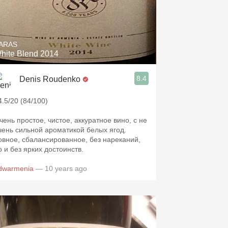
ARAS
hite Blend 2014
8.4
Denis Roudenko
4.5/20 (84/100)
чень простое, чистое, аккуратное вино, с не
чень сильной ароматикой белых ягод.
овное, сбалансированное, без нареканий,
о и без ярких достоинств.
dwarmenia
— 10 years ago