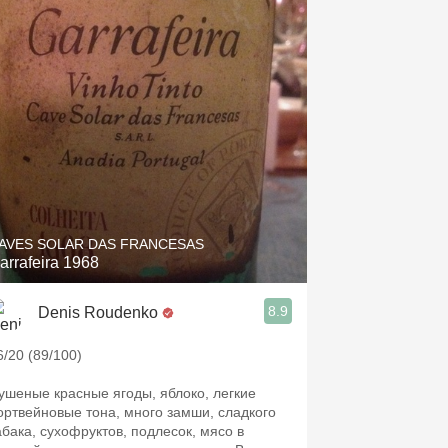
AVES SOLAR DAS FRANCESAS
arrafeira 1968
8.9
Denis Roudenko
6/20 (89/100)
ушеные красные ягоды, яблоко, легкие
ортвейновые тона, много замши, сладкого
абака, сухофруктов, подлесок, мясо в