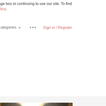
e box or continuing to use our site. To find
licy
.
ategories
Sign in / Register
Pizza
With Goat Cheese
Unicorn