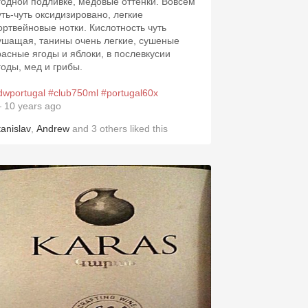
годной подливке, медовые оттенки. Вовсем
уть-чуть оксидизировано, легкие
твейновые нотки. Кислотность чуть
ушащая, танины очень легкие, сушеные
расные ягоды и яблоки, в послевкусии
годы, мед и грибы.
dwportugal
#club750ml
#portugal60x
 10 years ago
tanislav
,
Andrew
and
3
others
liked this