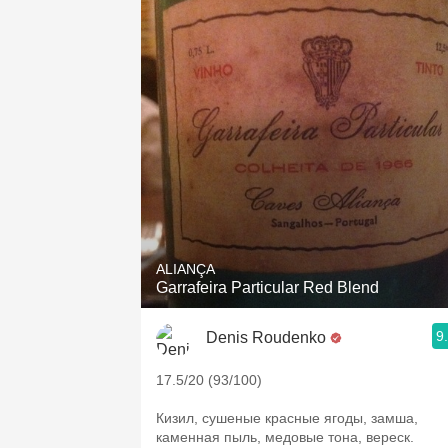
ALIANÇA
Garrafeira Particular Red Blend
9
Denis Roudenko
17.5/20 (93/100)
Кизил, сушеные красные ягоды, замша,
каменная пыль, медовые тона, вереск.