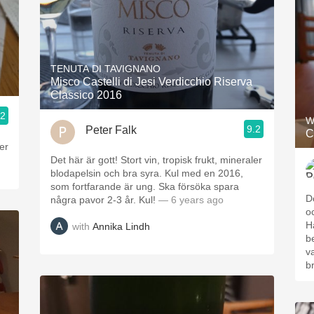
TENUTA DI TAVIGNANO
Misco Castelli di Jesi Verdicchio Riserva
Classico 2016
.2
W
9.2
Peter Falk
C
ler
Det här är gott! Stort vin, tropisk frukt, mineraler
blodapelsin och bra syra. Kul med en 2016,
som fortfarande är ung. Ska försöka spara
D
några pavor 2-3 år. Kul!
— 6 years ago
o
H
with
Annika Lindh
b
v
b