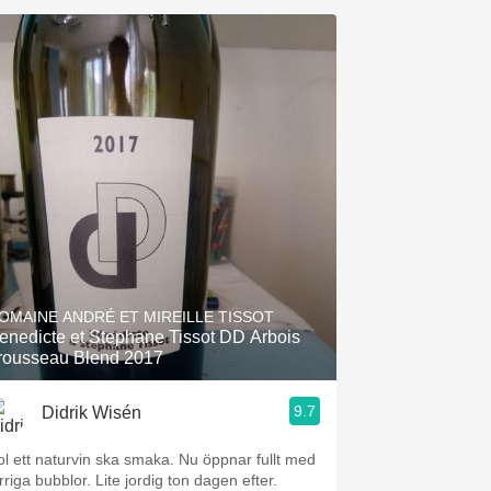
OMAINE ANDRÉ ET MIREILLE TISSOT
enedicte et Stephane Tissot DD Arbois
rousseau Blend 2017
9.7
Didrik Wisén
ol ett naturvin ska smaka. Nu öppnar fullt med
rriga bubblor. Lite jordig ton dagen efter.