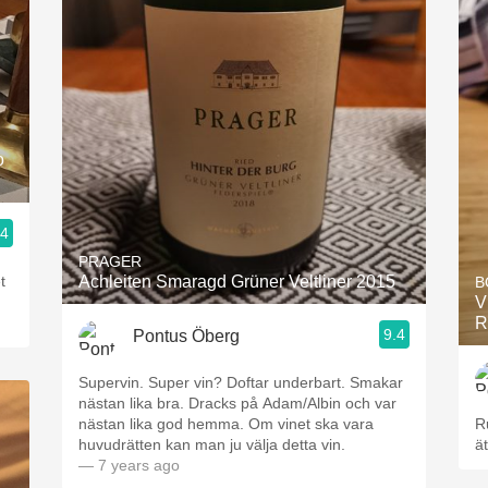
o
.4
PRAGER
t
Achleiten Smaragd Grüner Veltliner 2015
B
V
R
9.4
Pontus Öberg
Supervin. Super vin? Doftar underbart. Smakar
nästan lika bra. Dracks på Adam/Albin och var
nästan lika god hemma. Om vinet ska vara
R
huvudrätten kan man ju välja detta vin.
ät
— 7 years ago