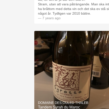
Stram, utan att vara påträngande. Man ska in
ha bråttom med detta vin och det ska ev stå s
något år. Tydligen var 2010 bättre.
— 7 years ago
DOMAINE DES OULED THALEB
Tandem Syrah du Maroc