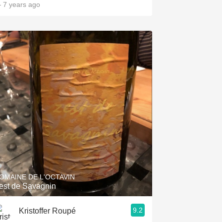
 7 years ago
OMAINE DE L'OCTAVIN
est de Savagnin
9.2
Kristoffer Roupé