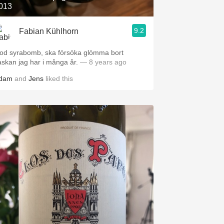
013
9.2
Fabian Kühlhorn
od syrabomb, ska försöka glömma bort
laskan jag har i många år.
— 8 years ago
dam
and
Jens
liked this