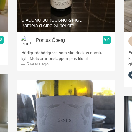
Acidity
2010 Chablis
GIACOMO BORGOGNO & FIGLI
G
Barbera d'Alba Superiore
B
Oregon Pinot
.8
9.0
Pontus Öberg
Coravin
Härligt rödbörigt vin som ska drickas ganska
B
kylt. Motiverar prislappen plus lite till.
k
— 5 years ago
g