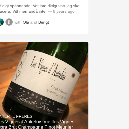
ldigt spännande! Vet inte riktigt vart jag ska
lacera. Vitt men ändå inte!
— 8 years ago
with
Ola
and
Bengt
AHERTE FRÈRES
es Vignes d'Autrefois Vieilles Vignes
xtra Brut Champagne Pinot Meunier