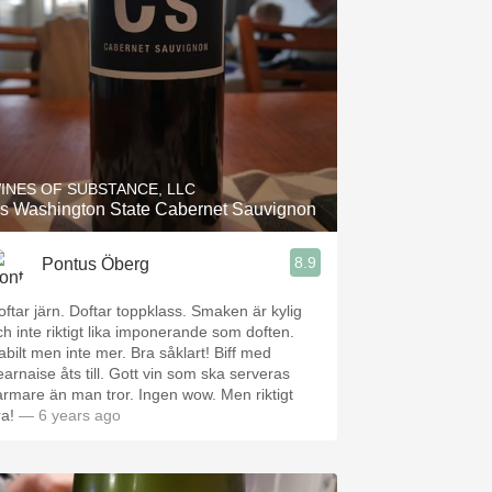
INES OF SUBSTANCE, LLC
s Washington State Cabernet Sauvignon
8.9
Pontus Öberg
oftar järn. Doftar toppklass. Smaken är kylig
ch inte riktigt lika imponerande som doften.
abilt men inte mer. Bra såklart! Biff med
earnaise åts till. Gott vin som ska serveras
armare än man tror. Ingen wow. Men riktigt
ra!
— 6 years ago