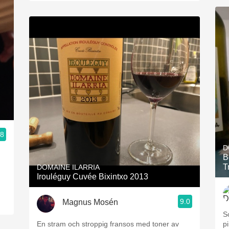
.8
D
B
T
DOMAINE ILARRIA
Irouléguy Cuvée Bixintxo 2013
9.0
Magnus Mosén
S
En stram och stroppig fransos med toner av
pi