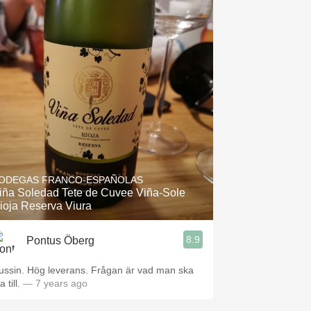
ODEGAS FRANCO-ESPAÑOLAS
iña Soledad Tete de Cuvee Viña-Sole
ioja Reserva Viura
8.9
Pontus Öberg
ussin. Hög leverans. Frågan är vad man ska
a till.
— 7 years ago