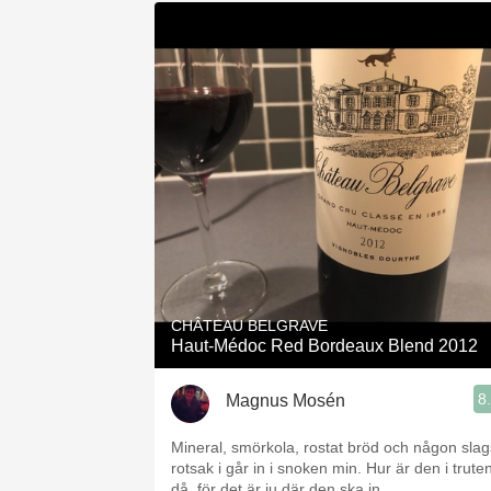
CHÂTEAU BELGRAVE
Haut-Médoc Red Bordeaux Blend 2012
8
Magnus Mosén
Mineral, smörkola, rostat bröd och någon slag
rotsak i går in i snoken min. Hur är den i trute
då, för det är ju där den ska in.