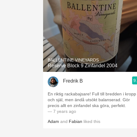
BALLENTINE VINEYARDS
Reserve Block 9 Zinfandel 2004
9
Fredrik B
En riktig rackabajsare! Full till bredden i kropp
och själ, men ändå utsökt balanserad. Gör
precis allt en zinfandel ska göra, perfekt.
— 7 years ago
Adam
and
Fabian
liked this