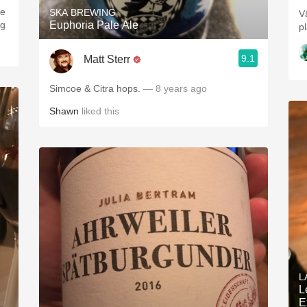
te
SKA BREWING
Vä
ig
Euphoria Pale Ale
p
9.1
Matt Sterr
Simcoe & Citra hops.
— 8 years ago
Shawn
liked this
L
L
E