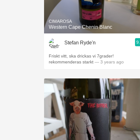
1982 Bordeaux
Oaky
CIMAROSA
Western Cape Chenin Blanc
QPR
9
Stefan Ryde'n
Buttery
Friskt vitt, ska drickas vi 7grader!
rekommenderas starkt
— 3 years ago