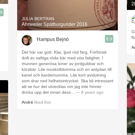
2
.9
JULIA BERTRAN
Ahrweiler Spätburgunder 2016
G
f
8.9
Hampus Bejnö
A
Det här var gott. Klar, ljust röd färg. Förförisk
doft av saftiga röda bär med viss fatighet. I
munnen generösa toner av jordgubbar och
körsbär. Lite muskotblomma och en antydan till
kanel och kardemumma. Lite kort avslutning
som drar ned helhetsintrycket. Ska bli intressant
att se hur det utvecklas om jag inte hinner
dricka upp det innan dess...
— 8 years ago
André
liked this