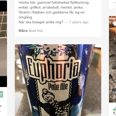
mörka bär, gammal fuktskadad flyttkartong,
—
enbär, grillkol, arraksboll, mentol, jenka.
Stramt i flabben och gaddarna får sig en
omgång.
När ska bolaget anlita mig?
— 7 years ago
Måns
liked this
D
.9
Z
s
n