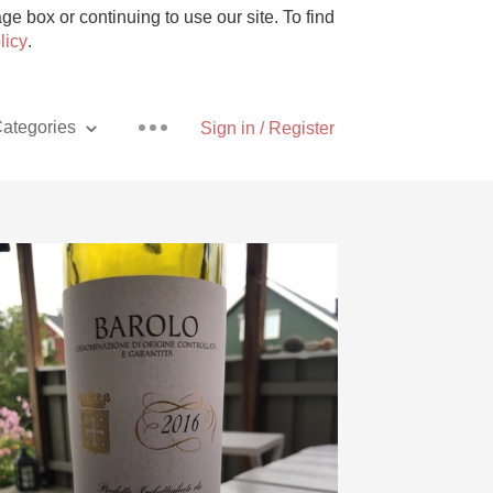
e box or continuing to use our site. To find
licy
.
ategories
Sign in / Register
Pizza
With Goat Cheese
Unicorn