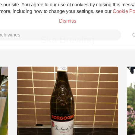
 our site. You agree to our use of cookies by closing this messag
 more, including how to change your settings, see our
Cookie Po
Dismiss
C
Ska Brewing
Grower Champagne
Etna Rosso
Skin Contact