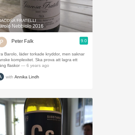
Hops
Sour Beer
IACOSA FRATELLI
arolo Nebbiolo 2016
Islay
9.0
Peter Falk
Mezcal
ra Barolo, läder torkade kryddor, men saknar
anske komplexitet. Ska prova att lagra ett
äng flaskor
— 6 years ago
with
Annika Lindh