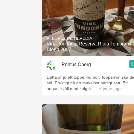
R. LÓPEZ DE HEREDIA
Viña Tondonia Reserva Rioja Tempranill
Blend 2007
9
Pontus Öberg
Detta är ju ett toppenhumör. Toppenvin ska de
stå. Fruktigt på ett makalöst härligt sätt. Ett
augustikväll med kolgrill.
— 6 years ago