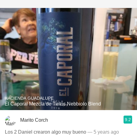
HACIENDA GUADALUPE
El Caporal Mezcla de Tintos Nebbiolo Blend
9.2
Marito Corch
Los 2 Daniel crearon algo muy bueno
— 5 years ago