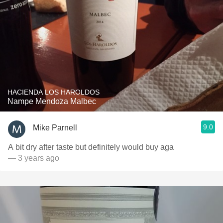
HACIENDA LOS HAROLDOS
Nampe Mendoza Malbec
9.0
Mike Parnell
A bit dry after taste but definitely would buy aga
— 3 years ago