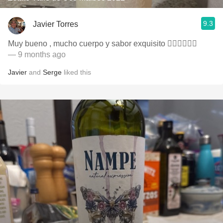
9.3
Javier Torres
Muy bueno , mucho cuerpo y sabor exquisito 👌🏻👌🏻💪🏻
— 9 months ago
Javier
and
Serge
liked this