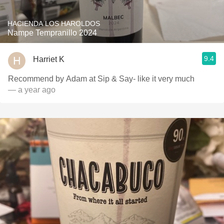
HACIENDA LOS HAROLDOS
Nampe Tempranillo 2024
9.4
Harriet K
Recommend by Adam at Sip & Say- like it very much
— a year ago