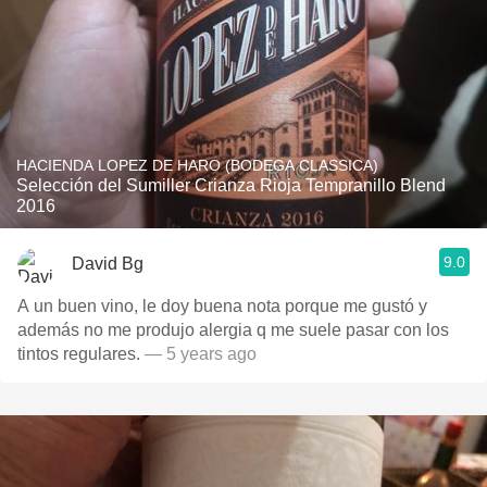
HACIENDA LOPEZ DE HARO (BODEGA CLASSICA)
Selección del Sumiller Crianza Rioja Tempranillo Blend
2016
9.0
David Bg
A un buen vino, le doy buena nota porque me gustó y
además no me produjo alergia q me suele pasar con los
tintos regulares.
— 5 years ago