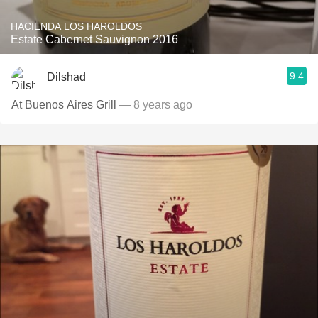
HACIENDA LOS HAROLDOS
Estate Cabernet Sauvignon 2016
9.4
Dilshad
At Buenos Aires Grill
— 8 years ago