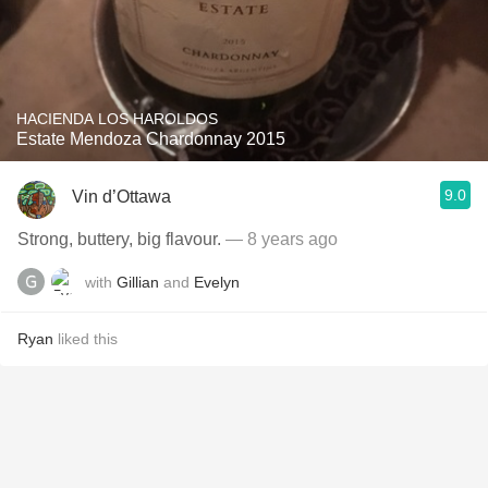
HACIENDA LOS HAROLDOS
Estate Mendoza Chardonnay 2015
9.0
Vin d’Ottawa
Strong, buttery, big flavour.
— 8 years ago
with
Gillian
and
Evelyn
Ryan
liked this