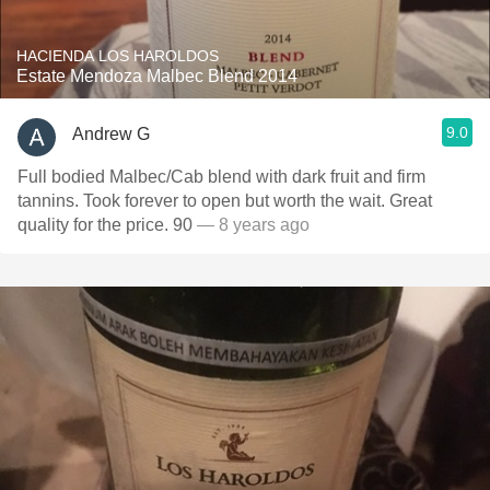
HACIENDA LOS HAROLDOS
Estate Mendoza Malbec Blend 2014
9.0
Andrew G
Full bodied Malbec/Cab blend with dark fruit and firm
tannins. Took forever to open but worth the wait. Great
quality for the price. 90
— 8 years ago