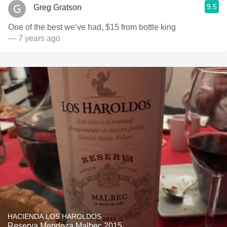
9.5
Greg Gratson
One of the best we’ve had, $15 from bottle king
— 7 years ago
HACIENDA LOS HAROLDOS
Reserva Mendoza Malbec 2015