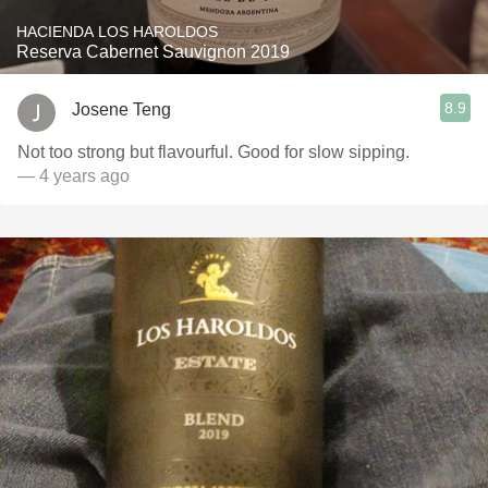
HACIENDA LOS HAROLDOS
Reserva Cabernet Sauvignon 2019
8.9
Josene Teng
Not too strong but flavourful. Good for slow sipping.
— 4 years ago