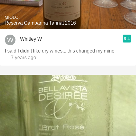
MIOLO
Reserva Campanha Tannat 2016
9.4
Whitley W
I said I didn’t like dry wines... this changed my mine
— 7 years ago