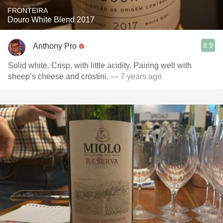
FRONTEIRA
Douro White Blend 2017
8.9
Anthony Pro
Solid white. Crisp, with little acidity. Pairing well with
sheep’s cheese and crostini.
— 7 years ago