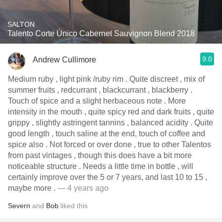
SALTON
Talento Corte Único Cabernet Sauvignon Blend 2018
9.0
Andrew Cullimore
Medium ruby , light pink /ruby rim . Quite discreet , mix of
summer fruits , redcurrant , blackcurrant , blackberry .
Touch of spice and a slight herbaceous note . More
intensity in the mouth , quite spicy red and dark fruits , quite
grippy , slightly astringent tannins , balanced acidity . Quite
good length , touch saline at the end, touch of coffee and
spice also . Not forced or over done , true to other Talentos
from past vintages , though this does have a bit more
noticeable structure . Needs a little time in bottle , will
certainly improve over the 5 or 7 years, and last 10 to 15 ,
maybe more .
— 4 years ago
Severn
and
Bob
liked this