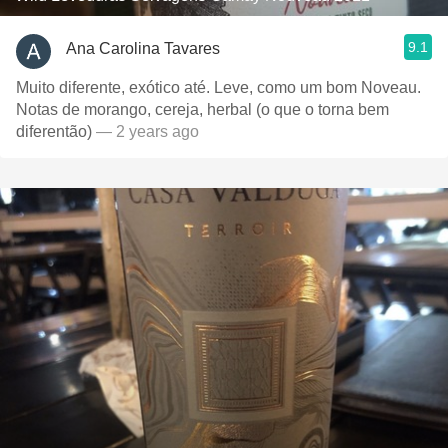
9.1
Ana Carolina Tavares
Muito diferente, exótico até. Leve, como um bom Noveau.
Notas de morango, cereja, herbal (o que o torna bem
diferentão)
— 2 years ago