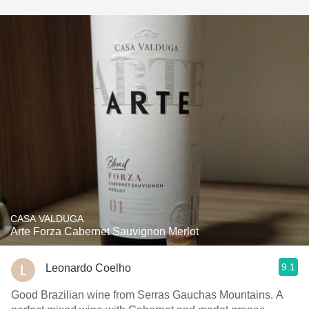
CASA VALDUGA
Arte Forza Cabernet Sauvignon Merlot
9.1
Leonardo Coelho
Good Brazilian wine from Serras Gauchas Mountains. A