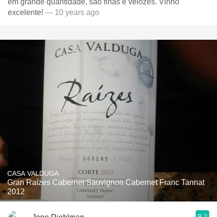
em grande quantidade, são finas e velozes. Vinho
excelente!
— 10 years ago
CASA VALDUGA
Gran Raízes Cabernet Sauvignon Cabernet Franc Tannat
2012
9.2