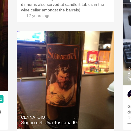
dinner is also served at candlelit tables in the
wine cellar amongst the barrels).
— 12 years ago
D
B
2
.1
G
i
d
CENNATOIO
f
Sogno dell'Uva Toscana IGT
—