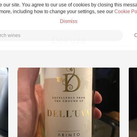
 our site. You agree to our use of cookies by closing this messag
 more, including how to change your settings, see our
Cookie Po
Dismiss
C
Dell'uva
Grower Champagne
Etna Rosso
Skin Contact