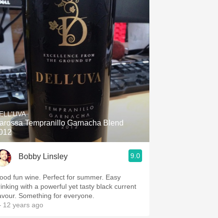
ELL'UVA
arossa Tempranillo Garnacha Blend
012
9.0
Bobby Linsley
ood fun wine. Perfect for summer. Easy
rinking with a powerful yet tasty black current
lavour. Something for everyone.
 12 years ago