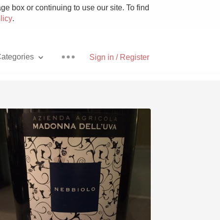
e box or continuing to use our site. To find
licy
.
ategories
Sign in / Register
Pizza
With Goat Cheese
Unicorn