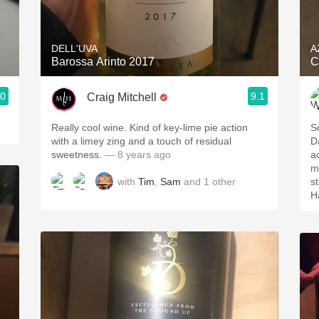
Acidity
2010 Chablis
DELL'UVA
A
Barossa Arinto 2017
C
Oregon Pinot
.0
9.1
Craig Mitchell
Coravin
Really cool wine. Kind of key-lime pie action
So
with a limey zing and a touch of residual
D
sweetness.
— 8 years ago
ac
m
with
Tim
,
Sam
and
1
other
st
Ha