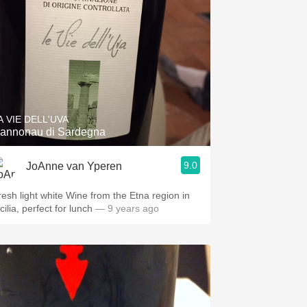
A VIE DELL'UVA
annonau di Sardegna
9.0
JoAnne van Yperen
resh light white Wine from the Etna region in
cilia, perfect for lunch
— 9 years ago