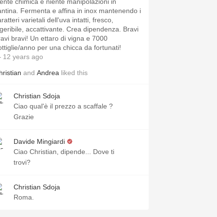
iente chimica e niente manipolazioni in
antina. Fermenta e affina in inox mantenendo i
ratteri varietali dell'uva intatti, fresco,
igeribile, accattivante. Crea dipendenza. Bravi
ravi bravi! Un ettaro di vigna e 7000
ottiglie/anno per una chicca da fortunati!
 12 years ago
hristian
and
Andrea
liked this
Christian Sdoja
Ciao qual'è il prezzo a scaffale ?
Grazie
Davide Mingiardi
Ciao Christian, dipende... Dove ti
trovi?
Christian Sdoja
Roma.