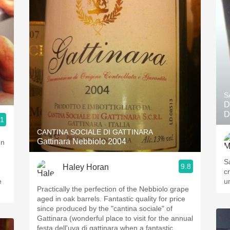
S
D
D
.1
CANTINA SOCIALE DI GATTINARA
Gattinara Nebbiolo 2004
un
S
9.8
Haley Horan
croc
e
u
Practically the perfection of the Nebbiolo grape
aged in oak barrels. Fantastic quality for price
since produced by the "cantina sociale" of
Gattinara (wonderful place to visit for the annual
festa dell'uva di gattinara when a fantastic