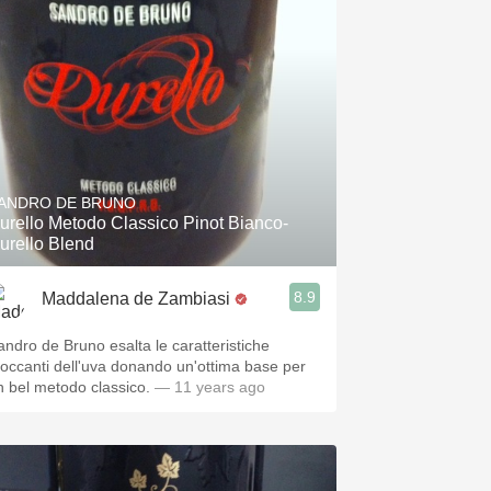
ANDRO DE BRUNO
urello Metodo Classico Pinot Bianco-
urello Blend
8.9
Maddalena de Zambiasi
andro de Bruno esalta le caratteristiche
canti dell'uva donando un'ottima base per
n bel metodo classico.
— 11 years ago