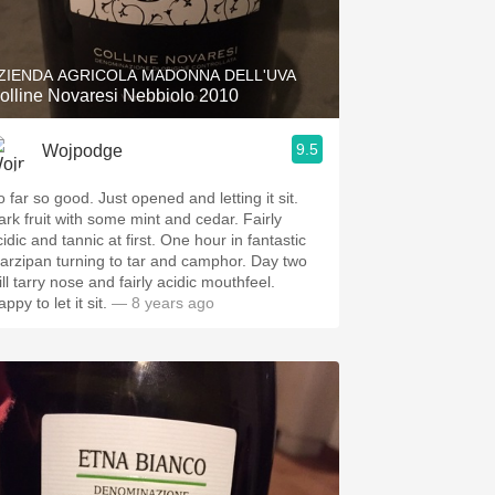
Hops
Sour Beer
ZIENDA AGRICOLA MADONNA DELL'UVA
olline Novaresi Nebbiolo 2010
Islay
9.5
Wojpodge
Mezcal
 far so good. Just opened and letting it sit.
ark fruit with some mint and cedar. Fairly
idic and tannic at first. One hour in fantastic
arzipan turning to tar and camphor. Day two
ill tarry nose and fairly acidic mouthfeel.
ppy to let it sit.
— 8 years ago