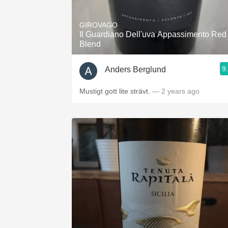
1982 Bordeaux
GIROVAGO
Oaky
Il Guardiano Dell'uva Appassimento Red
Blend
QPR
9
Anders Berglund
Buttery
Mustigt gott lite strävt.
— 2 years ago