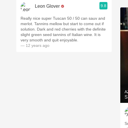
9.8
Leon Glover
Really nice super Tuscan 50 / 50 can sauv and
merlot. Tannins mellow but start to come out if
solution. Dark and red cherries with the definite
slight green seed tannins of Italian wine. It is
very smooth and quit enjoyable.
— 12 years ago
A
S
S