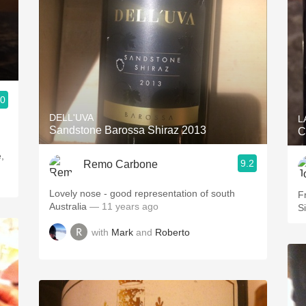
.0
DELL'UVA
L
Sandstone Barossa Shiraz 2013
C
,
9.2
Remo Carbone
Lovely nose - good representation of south
F
Australia
— 11 years ago
Si
with
Mark
and
Roberto