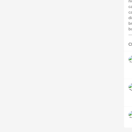
n
c
ca
d
b
b
—
C