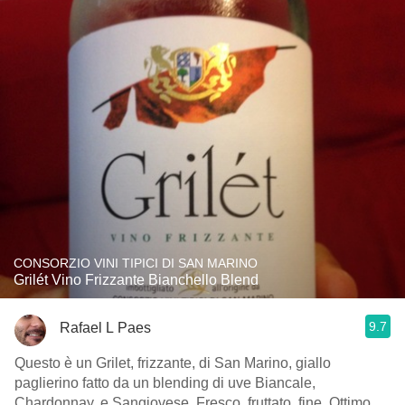
CONSORZIO VINI TIPICI DI SAN MARINO
Grilét Vino Frizzante Bianchello Blend
9.7
Rafael L Paes
Questo è un Grilet, frizzante, di San Marino, giallo
paglierino fatto da un blending di uve Biancale,
Chardonnay, e Sangiovese. Fresco, fruttato, fine. Ottimo