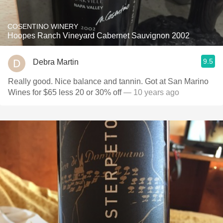
COSENTINO WINERY
Hoopes Ranch Vineyard Cabernet Sauvignon 2002
9.5
Debra Martin
Really good. Nice balance and tannin. Got at San Marino
Wines for $65 less 20 or 30% off
— 10 years ago