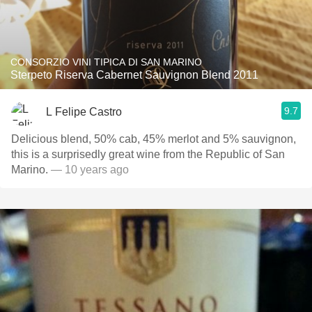
CONSORZIO VINI TIPICA DI SAN MARINO
Sterpeto Riserva Cabernet Sauvignon Blend 2011
9.7
L Felipe Castro
Delicious blend, 50% cab, 45% merlot and 5% sauvignon,
this is a surprisedly great wine from the Republic of San
Marino.
— 10 years ago