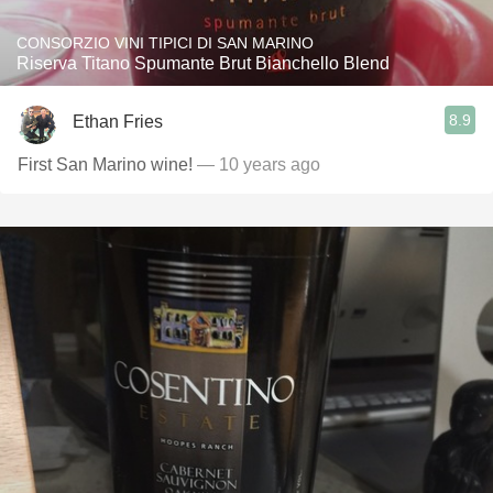
CONSORZIO VINI TIPICI DI SAN MARINO
Riserva Titano Spumante Brut Bianchello Blend
8.9
Ethan Fries
First San Marino wine!
— 10 years ago