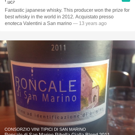
Fantastic japanese whisky. This producer won the prize for
best whisky in the world in 2012. Acquistato presso
enoteca Valentini a San marino
— 13 years ago
CONSORZIO VINI TIPICI DI SAN MARINO
Roncale di San Marino Ribolla Gialla Blend 2011