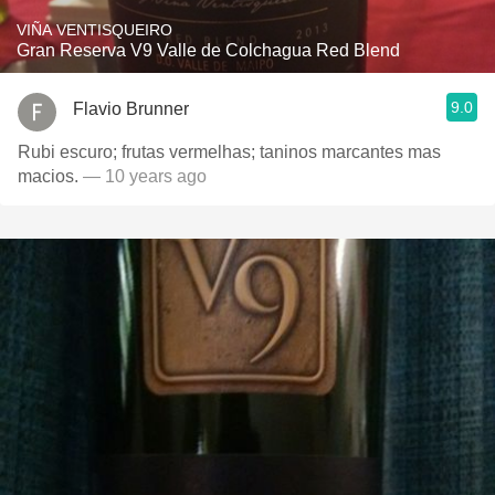
VIÑA VENTISQUEIRO
Gran Reserva V9 Valle de Colchagua Red Blend
9.0
Flavio Brunner
Rubi escuro; frutas vermelhas; taninos marcantes mas
macios.
— 10 years ago