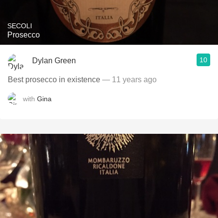
SECOLI
Prosecco
10
Dylan Green
Best prosecco in existence
— 11 years ago
with
Gina