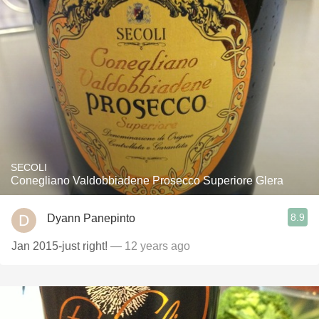
SECOLI
Conegliano Valdobbiadene Prosecco Superiore Glera
8.9
Dyann Panepinto
Jan 2015-just right!
— 12 years ago