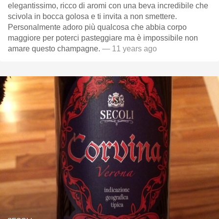
elegantissimo, ricco di aromi con una beva incredibile che
scivola in bocca golosa e ti invita a non smettere.
Personalmente adoro più qualcosa che abbia corpo
maggiore per poterci pasteggiare ma è impossibile non
amare questo champagne.
— 11 years ago