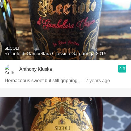
SECOLI
Recioto di Gambellara Classico Garganega 2015
9.3
Anthony Kluska
Herbaceous sweet but still gripping.
— 7 years ago