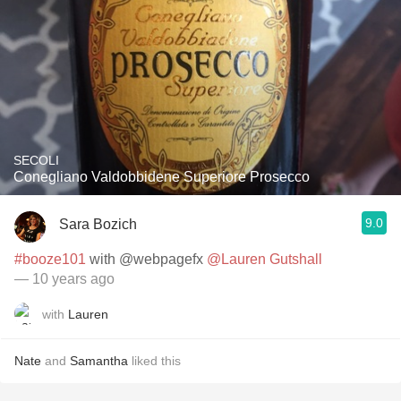
SECOLI
Conegliano Valdobbidene Superiore Prosecco
9.0
Sara Bozich
#booze101
with @webpagefx
@Lauren Gutshall
— 10 years ago
with
Lauren
Nate
and
Samantha
liked this