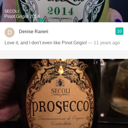
SECOLI
Pinot Grigio 2014
10
Denise Raneri
Love it, and I don't even like Pinot Grigio!
— 11 years ago