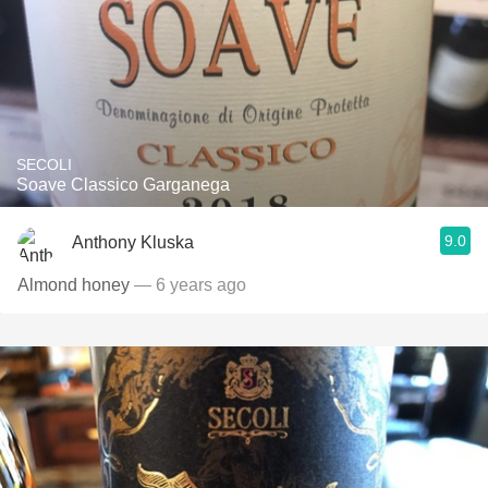
SECOLI
Soave Classico Garganega
9.0
Anthony Kluska
Almond honey
— 6 years ago