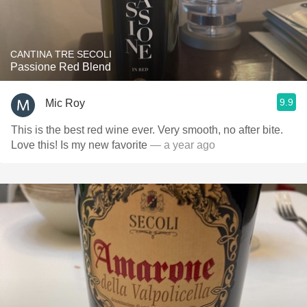
CANTINA TRE SECOLI
Passione Red Blend
9.9
Mic Roy
This is the best red wine ever. Very smooth, no after bite.
Love this! Is my new favorite
— a year ago