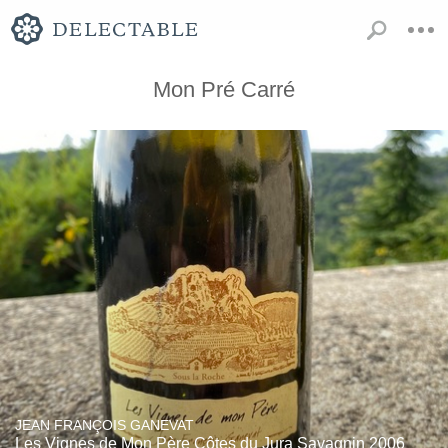
Mon Pré Carré
JEAN FRANÇOIS GANEVAT
Les Vignes de Mon Père Côtes du Jura Savagnin 2006