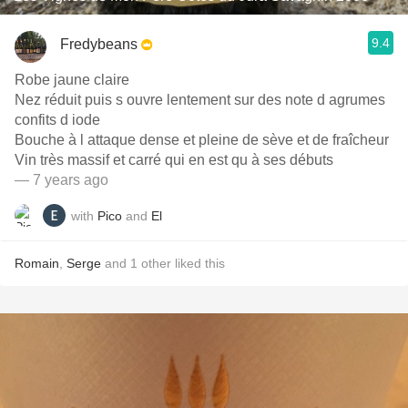
9.4
Fredybeans
Robe jaune claire
Nez réduit puis s ouvre lentement sur des note d agrumes
confits d iode
Bouche à l attaque dense et pleine de sève et de fraîcheur
Vin très massif et carré qui en est qu à ses débuts
— 7 years ago
with
Pico
and
El
Romain
,
Serge
and
1
other
liked this