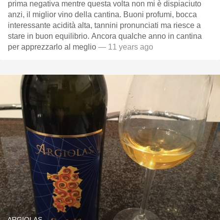
prima negativa mentre questa volta non mi è dispiaciuto
anzi, il miglior vino della cantina. Buoni profumi, bocca
interessante acidità alta, tannini pronunciati ma riesce a
stare in buon equilibrio. Ancora qualche anno in cantina
per apprezzarlo al meglio
— 11 years ago
ARGIOLAS