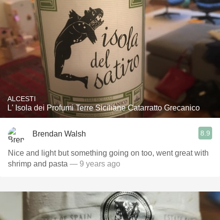
ALCESTI
L' Isola dei Profumi Terre Siciliane Catarratto Grecanico
8.9
Brendan Walsh
Nice and light but something going on too, went great with
shrimp and pasta
— 9 years ago