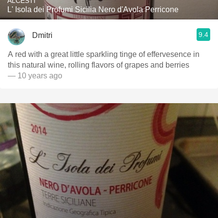
ALCESTI
L' Isola dei Profumi Sicilia Nero d'Avola Perricone
9.4
Dmitri
A red with a great little sparkling tinge of effervesence in
this natural wine, rolling flavors of grapes and berries
— 10 years ago