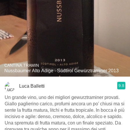
CANTINA TRAMIN
Nussbaumer Alto Adige - Südtirol Gewürztraminer 2013
9.8
Luca Balletti
Un grande vino, uno dei migliori gewurztraminer provati.
Giallo paglierino carico, profumi ancora un po' chiusi ma si
sente la frutta matura, litchi e frutta tropicale. In bocca è più
incisivo e agile: denso, cremoso, dolce, alcolico e sapido.
Una spremuta di frutta matura, con un finale speziato. Da
riprovare tra qualche anno per il massimo dei voti.