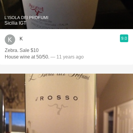
L'ISOLA DEI PROFUMI
Sicilia IGT
9.0
K
Zebra. Sale $10
House wine at 50/50.
— 11 years ago