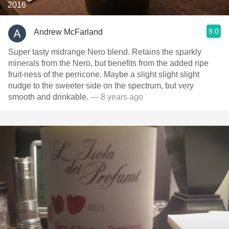
2016
9.0
Andrew McFarland
Super tasty midrange Nero blend. Retains the sparkly
minerals from the Nero, but benefits from the added ripe
fruit-ness of the perricone. Maybe a slight slight slight
nudge to the sweeter side on the spectrum, but very
smooth and drinkable.
— 8 years ago