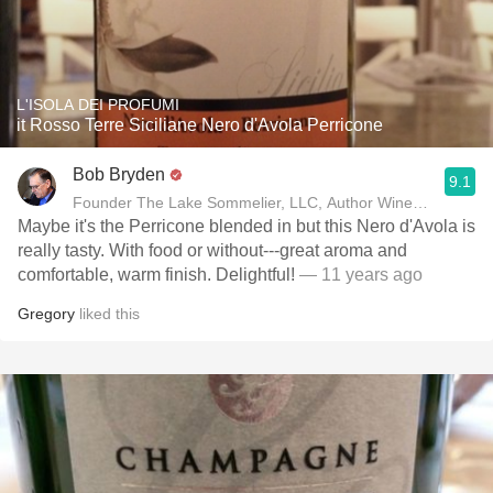
L'ISOLA DEI PROFUMI
it Rosso Terre Siciliane Nero d'Avola Perricone
Bob Bryden
9.1
Founder The Lake Sommelier, LLC, Author Wine Talk
Maybe it's the Perricone blended in but this Nero d'Avola is
really tasty. With food or without---great aroma and
comfortable, warm finish. Delightful!
— 11 years ago
Gregory
liked this