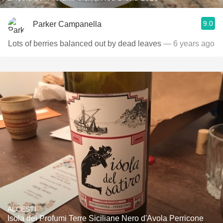
9.0
Parker Campanella
Lots of berries balanced out by dead leaves
— 6 years ago
ALCESTI
Isola dei Profumi Terre Siciliane Nero d'Avola Perricone