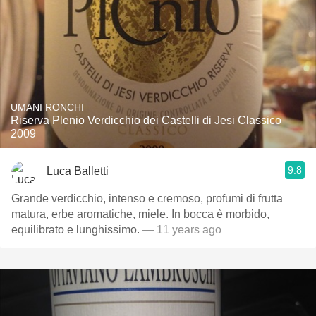
UMANI RONCHI
Riserva Plenio Verdicchio dei Castelli di Jesi Classico
2009
9.8
Luca Balletti
Grande verdicchio, intenso e cremoso, profumi di frutta
matura, erbe aromatiche, miele. In bocca è morbido,
equilibrato e lunghissimo.
— 11 years ago