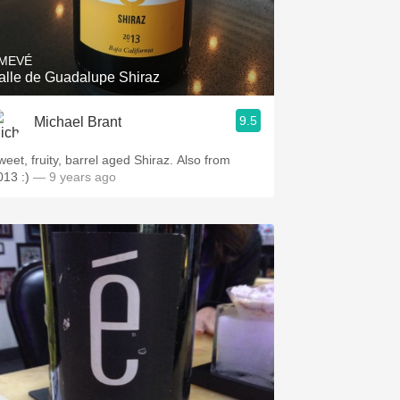
Hops
Sour Beer
MEVÉ
alle de Guadalupe Shiraz
Islay
9.5
Michael Brant
Mezcal
weet, fruity, barrel aged Shiraz. Also from
013 :)
— 9 years ago