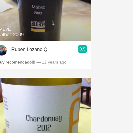
MEVÉ
albec 2009
9.5
Ruben Lozano Q
uy recomendado!!!
— 12 years ago