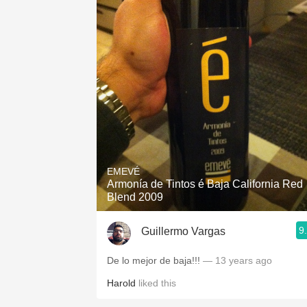
EMEVÉ
Armonía de Tintos é Baja California Red
Blend 2009
9
Guillermo Vargas
De lo mejor de baja!!!
— 13 years ago
Harold
liked this