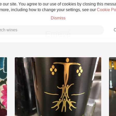
 our site. You agree to our use of cookies by closing this messag
 more, including how to change your settings, see our
Cookie Po
Dismiss
C
Emevé
Grower Champagne
Etna Rosso
Skin Contact