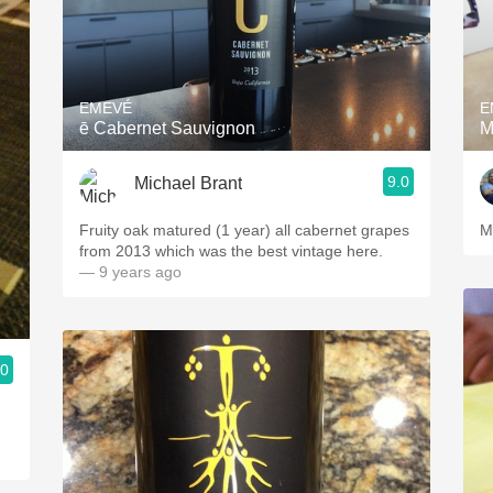
EMEVÉ
E
ē Cabernet Sauvignon
M
9.0
Michael Brant
Fruity oak matured (1 year) all cabernet grapes
M
from 2013 which was the best vintage here.
— 9 years ago
.0