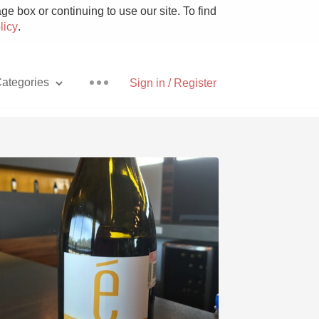
e box or continuing to use our site. To find
licy
.
ategories
Sign in / Register
Pizza
With Goat Cheese
Unicorn