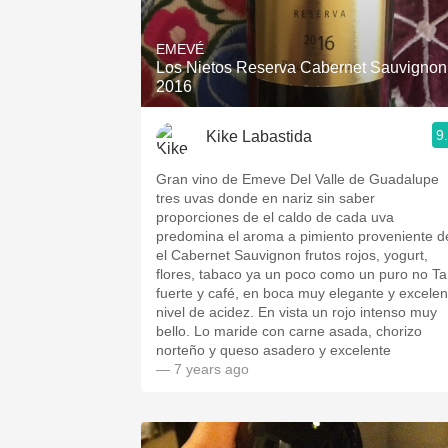
1982 Bordeaux
EMEVÉ
Oaky
Los Nietos Reserva Cabernet Sauvignon
2016
QPR
9
Kike Labastida
Buttery
Gran vino de Emeve Del Valle de Guadalupe
tres uvas donde en nariz sin saber
proporciones de el caldo de cada uva
predomina el aroma a pimiento proveniente d
el Cabernet Sauvignon frutos rojos, yogurt,
flores, tabaco ya un poco como un puro no T
fuerte y café, en boca muy elegante y excelen
nivel de acidez. En vista un rojo intenso muy
bello. Lo maride con carne asada, chorizo
norteño y queso asadero y excelente
— 7 years ago