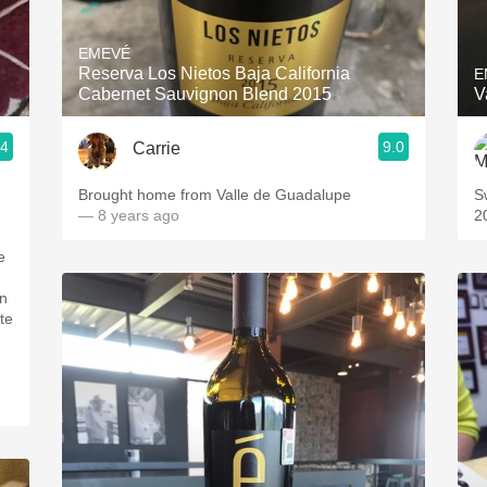
Acidity
EMEVÉ
2010 Chablis
Reserva Los Nietos Baja California
E
Cabernet Sauvignon Blend 2015
V
Oregon Pinot
.4
9.0
Carrie
Coravin
Brought home from Valle de Guadalupe
S
— 8 years ago
2
e
an
te