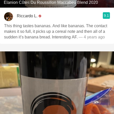
Elanion Côtes Du Roussillon Maccabeu Blend 2020
9.1
Riccardo L.
This thing tastes bananas. And like bananas. The contact
makes it so full, it picks up a cereal note and then all of a
sudden it’s banana bread. Interesting AF.
— 4 years ago