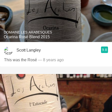
DOMAINE LES ARABESQUES
Ocarina Rosé Blend 2015
9.8
Scott Langley
This was the Rosé
— 8 years ago