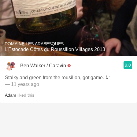
DOMAINE LES ARABESQUES
L'Estocade Côtes du Roussillon Villages 2013
9.0
Ben Walker / Caravin
Stalky and green from the rousillon, got game. 🦃
— 11 years ago
Adam
liked this