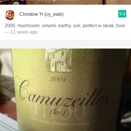
9.4
Christine Yi (cy_eats)
2005. mushroom. umami. earthy. soil. perfect w steak. love.
— 11 years ago