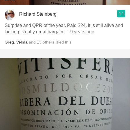
9.1
Richard Steinberg
Surprise and QPR of the year. Paid $24. It is still alive and
kicking. Really great bargain
— 9 years ago
Greg
,
Velma
and
13
others
liked this