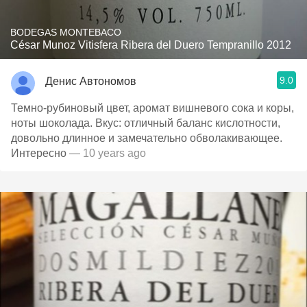
BODEGAS MONTEBACO
César Munoz Vitisfera Ribera del Duero Tempranillo 2012
9.0
Денис Автономов
Темно-рубиновый цвет, аромат вишневого сока и коры,
ноты шоколада. Вкус: отличный баланс кислотности,
довольно длинное и замечательно обволакивающее.
Интересно
— 10 years ago