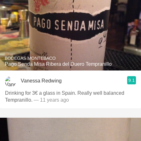
BODEGAS MONTEBACO
Pago Senda Misa Ribera del Duero Tempranillo
9.1
Vanessa Redwing
Drinking for 3€ a glass in Spain. Really well balanced
Tempranillo.
— 11 years ago