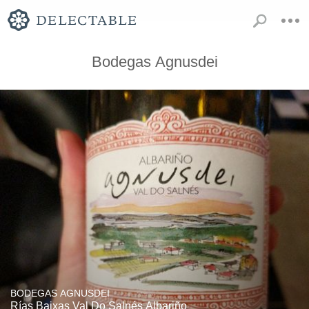
Bodegas Agnusdei
BODEGAS AGNUSDEI
Rías Baixas Val Do Salnés Albariño