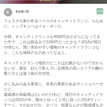
8.9
Keith M
フェラガモ家が作るベースのキャンティクラシコ。ちなみ
に、トップキュベはイル・ボッロ。
今時、キャンティクラシコも4000円台がざらになってき
た中で、これは税込みで3180円だったかな？2018が現行
の頃なら、買い求めやすい価格のキャンティクラシコな
ら、こんな値段のものあったなぁと。
キャンティクラシコ地区のどこかは記載がないので分から
ないが、最近、好んで飲んでいる標高の高いエリアの酸の
乗り方とは違う味の方向性。
少し丸みのある果実に、赤系の果実がああサンジョベーゼ
だと。
凝縮感や高級感はないのだけれど、現行のキャンティクラ
シコは2022の中、随分とゆっくり目に回った2018ヴィン
テージ。そのおかげか、タバコ、枯葉なんかの熟成感も少