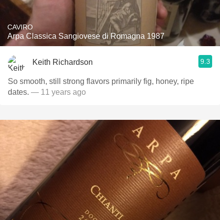
CAVIRO
Arpa Classica Sangiovese di Romagna 1987
9.3
Keith Richardson
So smooth, still strong flavors primarily fig, honey, ripe
dates.
— 11 years ago