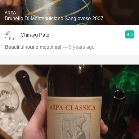
ARPA
Brunello Di Montepulciano Sangiovese 2007
9.3
Chirayu Patel
Beautiful round mouthfeel
— 9 years ago