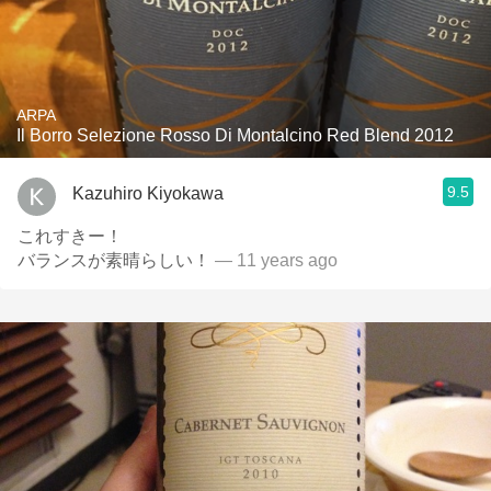
ARPA
Il Borro Selezione Rosso Di Montalcino Red Blend 2012
9.5
Kazuhiro Kiyokawa
これすきー！
バランスが素晴らしい！
— 11 years ago