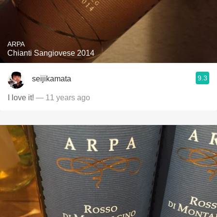
ARPA
Chianti Sangiovese 2014
9.3
seijikamata
I love it!
— 11 years ago