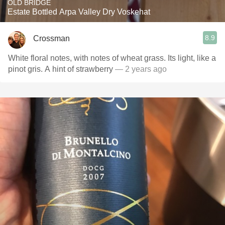
OLD BRIDGE
Estate Bottled Arpa Valley Dry Voskehat
8.9
Crossman
White floral notes, with notes of wheat grass. Its light, like a
pinot gris. A hint of strawberry
— 2 years ago