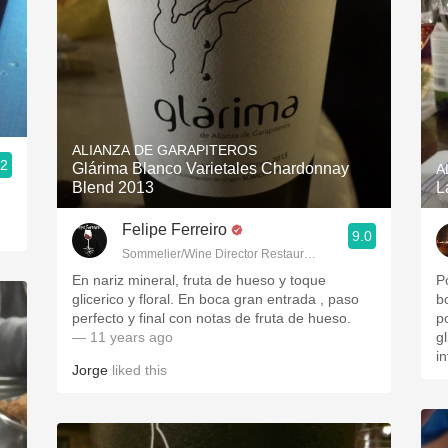
ALIANZA DE GARAPITEROS
.2
Glárima Blanco Varietales Chardonnay
A
Blend 2013
L
Felipe Ferreiro
9.0
Sommelier/Wine Director Restaurante Las Rias Bajas
En nariz mineral, fruta de hueso y toque
P
glicerico y floral. En boca gran entrada , paso
b
perfecto y final con notas de fruta de hueso.
p
— 11 years ago
g
i
Jorge
liked this