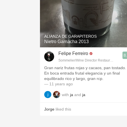
ALIANZA DE GARAPITEROS
Nietro Garnacha 2013
Felipe Ferreiro
8
Sommelier/Wine Director Restaurante Las R
Gran nariz frutas rojas y cacaos, pan tostado.
En boca entrada frutal elegancia y un final
equilibrado rico y largo, gran rcp.
— 11 years ago
with
ja
and
ja
Jorge
liked this