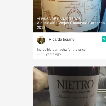
ALIANZA DE GARAPITEROS
Alquez Viña Viejas Calatayud Garnacha
2012
9
Ricardo troiano
Incredible garnacha for the price.
— 11 years ago