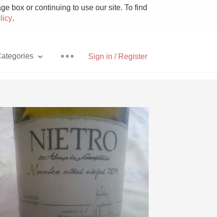
e box or continuing to use our site. To find
licy
.
ategories
Sign in / Register
Pizza
With Goat Cheese
Unicorn