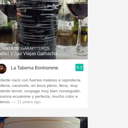
LIANZA DE GARAPITEROS
amin Viñas Viejas Garnacha
9.3
La Taberna Bonhomme
otente nariz con fuertes matices a repostería,
olleria, caramelo, en boca pleno, llena, muy
otente terroir, coupage muy bien conseguido,
licerina ecuánime y perfecta, mucho color e
ntenso.
— 11 years ago