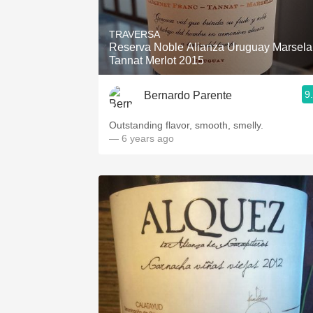
1982 Bordeaux
TRAVERSA
Oaky
Reserva Noble Alianza Uruguay Marsel
Tannat Merlot 2015
QPR
9
Bernardo Parente
Buttery
Outstanding flavor, smooth, smelly.
— 6 years ago