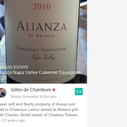
RAUJO ESTATE
lianza Napa Valley Cabernet Sauvignon
010
Gilles de Chambure
9.6
Master Sommelier & Educator
weet soft and fleshy property of Araujo just
old to Chateaux Latour tasted at Mutard grill
ith Charles Sichel owner of Chateau Palmer
 13 years ago