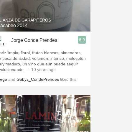
Hops
Sour Beer
LIANZA DE GARAPITEROS
acabeo 2014
Islay
8.9
Jorge Conde Prendes
Mezcal
ariz limpia, floral, frutas blancas, almendras,
n boca densidad, volumen, intenso, melocotón
uy maduro, un vino que aún puede seguir
volucionando.
— 10 years ago
orge
and
Gabys_CondePrendes
liked this