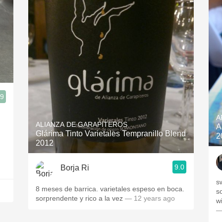
.9
ias Bajas
A
ALIANZA DE GARAPITEROS
A
Glárima Tinto Varietales Tempranillo Blend
2
2012
9.0
Borja Ri
s
8 meses de barrica. varietales espeso en boca.
s
sorprendente y rico a la vez
— 12 years ago
w
—