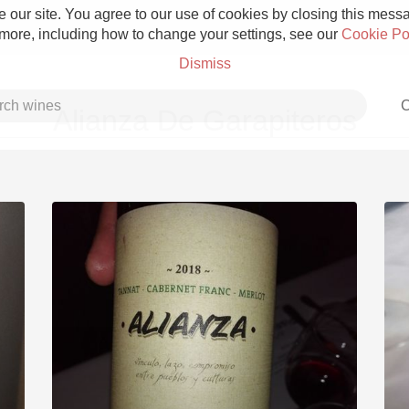
 our site. You agree to our use of cookies by closing this messag
 more, including how to change your settings, see our
Cookie Po
Dismiss
C
Alianza De Garapiteros
Grower Champagne
Etna Rosso
Skin Contact