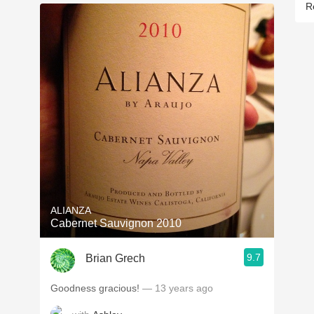
R
ALIANZA
Cabernet Sauvignon 2010
9.7
Brian Grech
Goodness gracious!
— 13 years ago