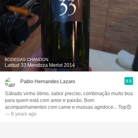
BODEGAS CHANDON
Latitud 33 Mendoza Merlot 2014
9.6
Pablo Hernandes Lazaro
Sábado vinho ótimo, sabor preciso, combinação muito boa
para quem está com amor e paixão. Bom
acompanhamentos com carne e massas agridoce... Top😍
— 6 years ago