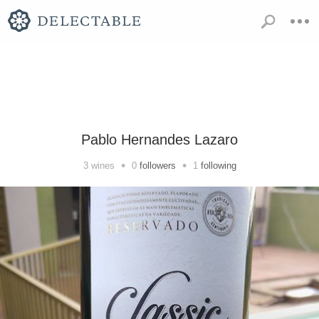
Pablo Hernandes Lazaro
•
•
3
wines
0
followers
1
following