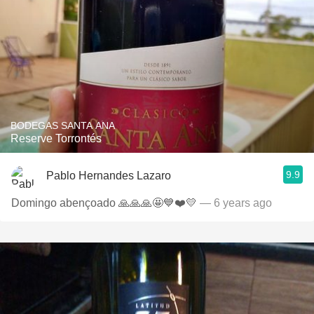
BODEGAS SANTA ANA
Reserve Torrontés
9.9
Pablo Hernandes Lazaro
Domingo abençoado 🙏🙏🙏🤩💙❤️💛
— 6 years ago