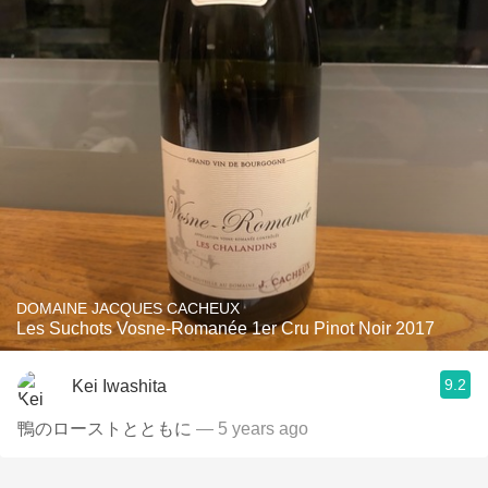
DOMAINE JACQUES CACHEUX
Les Suchots Vosne-Romanée 1er Cru Pinot Noir 2017
9.2
Kei Iwashita
鴨のローストとともに
— 5 years ago