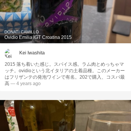
DONATI CAMILLO
Ovidio Emilia IGT Croatina 2015
Kei Iwashita
2015 落ち着いた感じ。スパイス感。ラム肉とめっちゃマ
ッチ。ovidioという北イタリアの土着品種。このメーカー
はフリザンテの発泡ワインで有名。202で購入、コスパ最
高
— 4 years ago