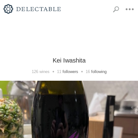
Kei Iwashita
•
•
126
wines
11
followers
16
following