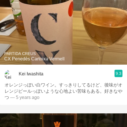
PARTIDA CREUS
CX Penedès Cartoixa Vermell
9.3
Kei Iwashita
オレンジっぽい白ワイン。すっきりしてるけど、後味がオ
レンジピールっぽいような心地よい苦味もある。好きなや
つ
— 5 years ago