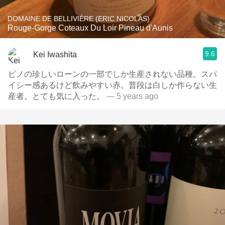
DOMAINE DE BELLIVIÈRE (ERIC NICOLAS)
Rouge-Gorge Coteaux Du Loir Pineau d'Aunis
9.6
Kei Iwashita
ピノの珍しいローンの一部でしか生産されない品種。スパ
イシー感あるけど飲みやすい赤。普段は白しか作らない生
産者。とても気に入った。
— 5 years ago