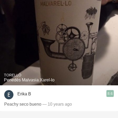
TORELLÓ
Penedès Malvasia Xarel-lo
8.6
Erika B
Peachy seco bueno
— 10 years ago