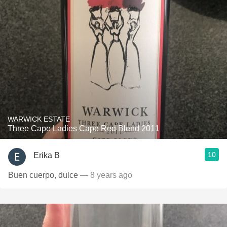
WARWICK ESTATE
Three Cape Ladies Cape Red Blend 2011
10
Erika B
Buen cuerpo, dulce
— 8 years ago