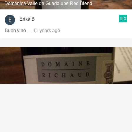
Doménica Valle de Guadalupe Red Blend
9.0
Erika B
Buen vino
— 11 years ago