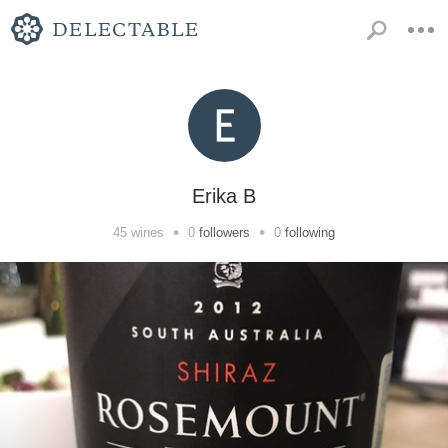
Erika B
•
•
45
wines
0
followers
0
following