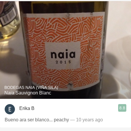
BODEGAS NAIA (VIÑA SILA)
Naia Sauvignon Blanc
8.8
Erika B
Bueno ara ser blanco... peachy
— 10 years ago