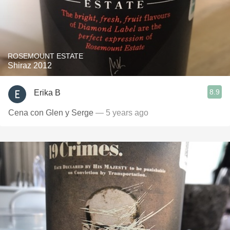
ROSEMOUNT ESTATE
Shiraz 2012
8.9
Erika B
Cena con Glen y Serge
— 5 years ago