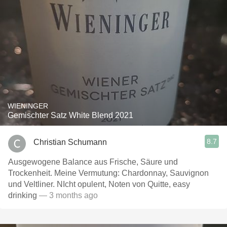
WIENINGER
Gemischter Satz White Blend 2021
8.7
Christian Schumann
Ausgewogene Balance aus Frische, Säure und
Trockenheit. Meine Vermutung: Chardonnay, Sauvignon
und Veltliner. NIcht opulent, Noten von Quitte, easy
drinking
— 3 months ago