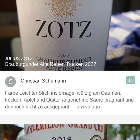
JULIUS ZOTZ
Grauburgunder Alte Reben Trocken 2022
8.3
Christian Schumann
Farbe Leichter Stich ins ornage, würzig am Gaumen,
trocken, Apfel und Quitte, angenehme Säure prägnant und
dennoch nicht zu ausgeprägt
— a year ago