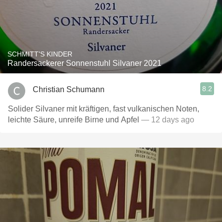
SCHMITT'S KINDER
Randersackerer Sonnenstuhl Silvaner 2021
8.2
Christian Schumann
Solider Silvaner mit kräftigen, fast vulkanischen Noten,
leichte Säure, unreife Birne und Apfel
— 12 days ago