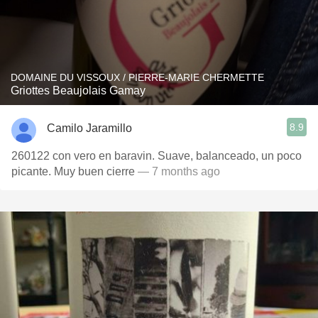
DOMAINE DU VISSOUX / PIERRE-MARIE CHERMETTE
Griottes Beaujolais Gamay
8.9
Camilo Jaramillo
260122 con vero en baravin. Suave, balanceado, un poco
picante. Muy buen cierre
— 7 months ago