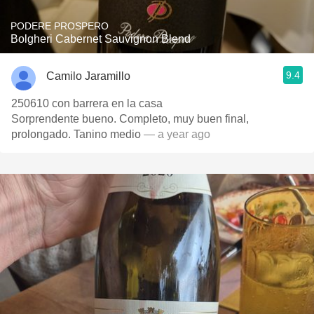
PODERE PROSPERO
Bolgheri Cabernet Sauvignon Blend
9.4
Camilo Jaramillo
250610 con barrera en la casa
Sorprendente bueno. Completo, muy buen final,
prolongado. Tanino medio
— a year ago