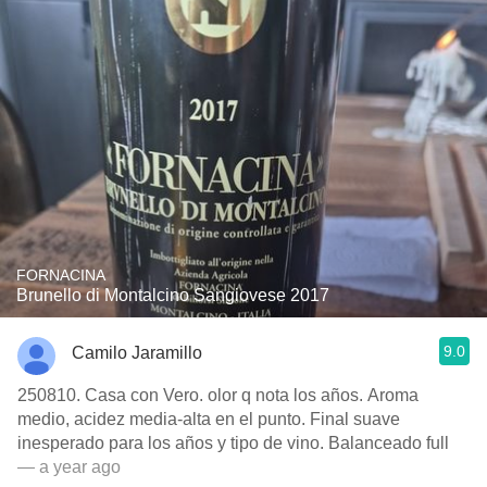
FORNACINA
Brunello di Montalcino Sangiovese 2017
9.0
Camilo Jaramillo
250810. Casa con Vero. olor q nota los años. Aroma
medio, acidez media-alta en el punto. Final suave
inesperado para los años y tipo de vino. Balanceado full
— a year ago