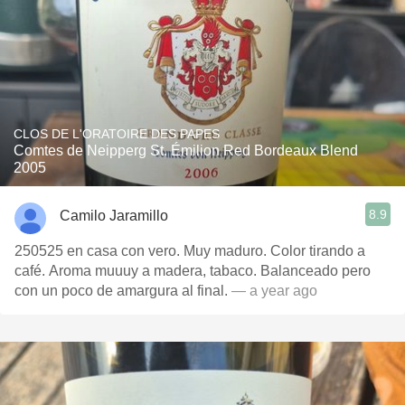
CLOS DE L'ORATOIRE DES PAPES
Comtes de Neipperg St. Émilion Red Bordeaux Blend
2005
8.9
Camilo Jaramillo
250525 en casa con vero. Muy maduro. Color tirando a
café. Aroma muuuy a madera, tabaco. Balanceado pero
con un poco de amargura al final.
— a year ago