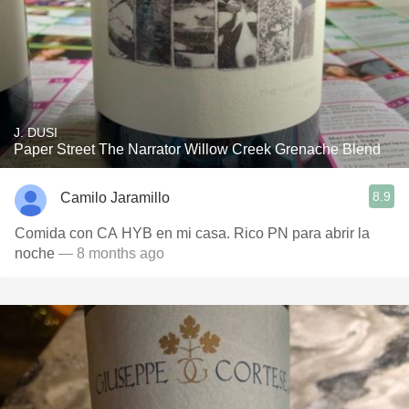
J. DUSI
Paper Street The Narrator Willow Creek Grenache Blend
8.9
Camilo Jaramillo
Comida con CA HYB en mi casa. Rico PN para abrir la
noche
— 8 months ago