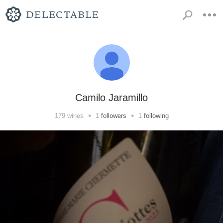
Camilo Jaramillo
•
•
179
wines
1
followers
1
following