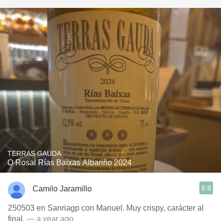
TERRAS GAUDA
O Rosal Rías Baixas Albariño 2024
8.8
Camilo Jaramillo
250503 en Sanriagp con Manuel. Muy crispy, carácter al
final.
— a year ago