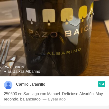
PAZO BAION
Rías Baixas Albariño
9.4
Camilo Jaramillo
250503 en Santiago con Manuel. Delicioso Alvariño. Muy
redondo, balanceado,
— a year ago