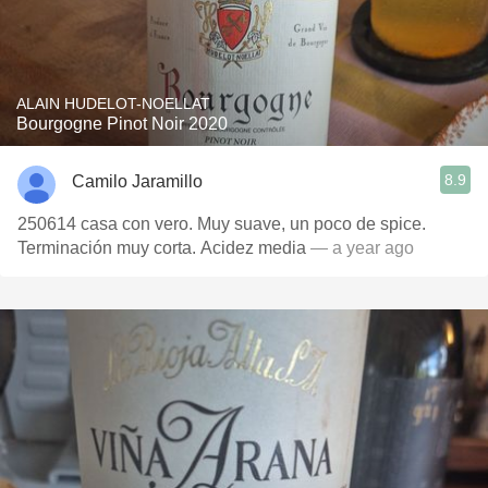
ALAIN HUDELOT-NOELLAT
Bourgogne Pinot Noir 2020
8.9
Camilo Jaramillo
250614 casa con vero. Muy suave, un poco de spice.
Terminación muy corta. Acidez media
— a year ago